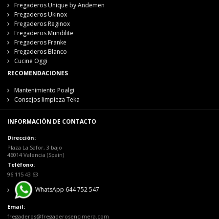
Fregaderos Unique by Andemen
Fregaderos Ukinox
Fregaderos Reginox
Fregaderos Mundilite
Fregaderos Franke
Fregaderos Blanco
Cucine Oggi
RECOMENDACIONES
Mantenimiento Poalgi
Consejos limpieza Teka
INFORMACIÓN DE CONTACTO
Dirección:
Plaza La Safor, 3 bajo
46014 Valencia (Spain)
Teléfono:
96 115 43 63
WhatsApp 644 752 547
Email:
fregaderos@fregaderosencimera.com