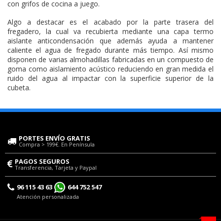
con grifos de cocina a juego.
Algo a destacar es el acabado por la parte trasera del
fregadero, la cual va recubierta mediante una capa termo
aislante anticondensación que además ayuda a mantener
caliente el agua de fregado durante más tiempo. Así mismo
disponen de varias almohadillas fabricadas en un compuesto de
goma como aislamiento acústico reduciendo en gran medida el
ruido del agua al impactar con la superficie superior de la
cubeta.
PORTES ENVÍO GRATIS
Compra > 199€. En Península
PAGOS SEGUROS
Transferencia, Tarjeta y Paypal
96 115 43 63
644 752 547
Atención personalizada