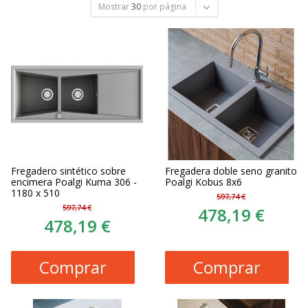
Mostrar
30
por página
Fregadero sintético sobre
Fregadera doble seno granito
encimera Poalgi Kuma 306 -
Poalgi Kobus 8x6
1180 x 510
597,74 €
597,74 €
478,19 €
478,19 €
Comprar
Comprar