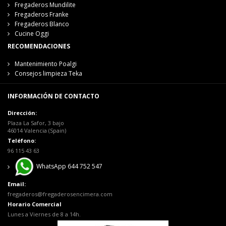
Fregaderos Mundilite
Fregaderos Franke
Fregaderos Blanco
Cucine Oggi
RECOMENDACIONES
Mantenimiento Poalgi
Consejos limpieza Teka
INFORMACIÓN DE CONTACTO
Dirección:
Plaza La Safor, 3 bajo
46014 Valencia (Spain)
Teléfono:
96 115 43 63
WhatsApp 644 752 547
Email:
fregaderos@fregaderosencimera.com
Horario Comercial
Lunes a Viernes de 8 a 14h.