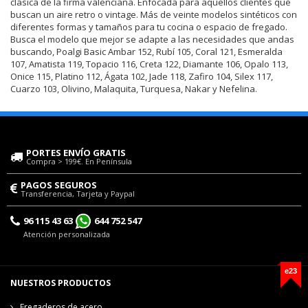
clásica de la firma valenciana. Enfocada para aquellos clientes que
buscan un aire retro o vintage. Más de veinte modelos sintéticos con
diferentes formas y tamaños para tu cocina o espacio de fregado.
Busca el modelo que mejor se adapte a las necesidades que andas
buscando, Poalgi Basic Ambar 152, Rubí 105, Coral 121, Esmeralda
107, Amatista 119, Topacio 116, Creta 122, Diamante 106, Opalo 113,
Onice 115, Platino 112, Ágata 102, Jade 118, Zafiro 104, Silex 117,
Cuarzo 103, Olivino, Malaquita, Turquesa, Nakar y Nefelina.
PORTES ENVÍO GRATIS
Compra > 199€. En Península
PAGOS SEGUROS
Transferencia, Tarjeta y Paypal
96 115 43 63
644 752 547
Atención personalizada
e23
NUESTROS PRODUCTOS
Fregaderos de acero