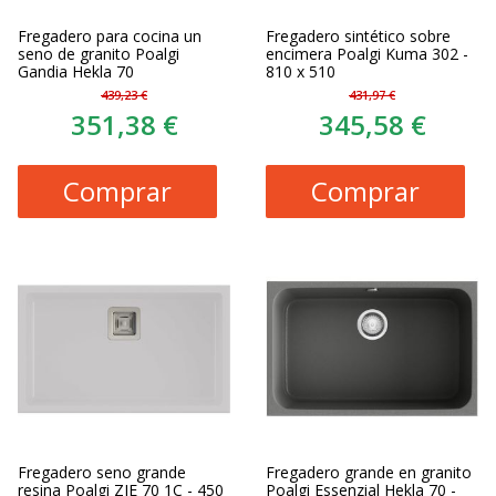
Fregadero para cocina un
Fregadero sintético sobre
seno de granito Poalgi
encimera Poalgi Kuma 302 -
Gandia Hekla 70
810 x 510
439,23 €
431,97 €
351,38 €
345,58 €
Comprar
Comprar
Fregadero seno grande
Fregadero grande en granito
resina Poalgi ZIE 70 1C - 450
Poalgi Essenzial Hekla 70 -