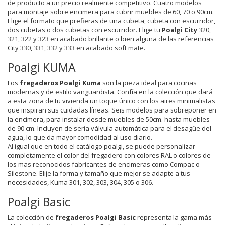
de producto a un precio realmente competitivo. Cuatro modelos
para montaje sobre encimera para cubrir muebles de 60, 70 o 90cm.
Elige el formato que prefieras de una cubeta, cubeta con escurridor,
dos cubetas o dos cubetas con escurridor. Elige tu
Poalgi City
320,
321, 322 y 323 en acabado brillante o bien alguna de las referencias
City 330, 331, 332 y 333 en acabado soft mate.
Poalgi KUMA
Los
fregaderos Poalgi Kuma
son la pieza ideal para cocinas
modernas y de estilo vanguardista. Confía en la colección que dará
a esta zona de tu vivienda un toque único con los aires minimalistas
que inspiran sus cuidadas líneas. Seis modelos para sobreponer en
la encimera, para instalar desde muebles de 50cm. hasta muebles
de 90 cm. Incluyen de seria válvula automática para el desagüe del
agua, lo que da mayor comodidad al uso diario.
Al igual que en todo el catálogo poalgi, se puede personalizar
completamente el color del fregadero con colores RAL o colores de
los mas reconocidos fabricantes de encimeras como Compac o
Silestone. Elije la forma y tamaño que mejor se adapte a tus
necesidades, Kuma 301, 302, 303, 304, 305 o 306.
Poalgi Basic
La colección de
fregaderos Poalgi Basic
representa la gama más