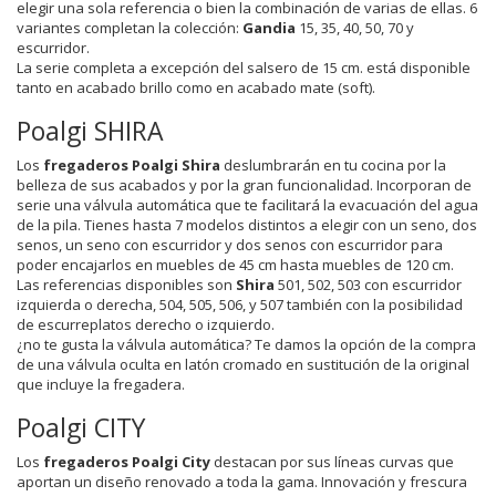
elegir una sola referencia o bien la combinación de varias de ellas. 6
variantes completan la colección:
Gandia
15, 35, 40, 50, 70 y
escurridor.
La serie completa a excepción del salsero de 15 cm. está disponible
tanto en acabado brillo como en acabado mate (soft).
Poalgi SHIRA
Los
fregaderos Poalgi Shira
deslumbrarán en tu cocina por la
belleza de sus acabados y por la gran funcionalidad. Incorporan de
serie una válvula automática que te facilitará la evacuación del agua
de la pila. Tienes hasta 7 modelos distintos a elegir con un seno, dos
senos, un seno con escurridor y dos senos con escurridor para
poder encajarlos en muebles de 45 cm hasta muebles de 120 cm.
Las referencias disponibles son
Shira
501, 502, 503 con escurridor
izquierda o derecha, 504, 505, 506, y 507 también con la posibilidad
de escurreplatos derecho o izquierdo.
¿no te gusta la válvula automática? Te damos la opción de la compra
de una válvula oculta en latón cromado en sustitución de la original
que incluye la fregadera.
Poalgi CITY
Los
fregaderos Poalgi City
destacan por sus líneas curvas que
aportan un diseño renovado a toda la gama. Innovación y frescura