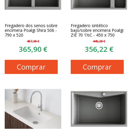
Fregadero dos senos sobre
Fregadero sintético
encimera Poalgi Shira 506 -
bajo/sobre encimera Poalgi
790 x 520
ZIE 70 1½C - 450 x 750
457,38 €
445,28 €
365,90 €
356,22 €
Comprar
Comprar