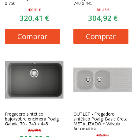
x 750
740 x 445
400,51 €
381,15 €
320,41 €
304,92 €
Comprar
Comprar
Fregadero sintético
OUTLET - Fregadero
bajo/sobre encimera Poalgi
sintético Poalgi Basic Creta
Gandia 70 - 740 x 445
METALIZADO + Válvula
Automática
375,10 €
425,00 €