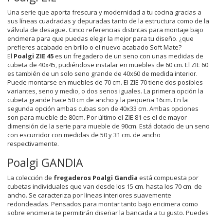
Una serie que aporta frescura y modernidad a tu cocina gracias a
sus líneas cuadradas y depuradas tanto de la estructura como de la
válvula de desagüe. Cinco referencias distintas para montaje bajo
encimera para que puedas elegir la mejor para tu diseño. ¿que
prefieres acabado en brillo o el nuevo acabado Soft Mate?
El
Poalgi ZIE 45
es un fregadero de un seno con unas medidas de
cubeta de 40x45, pudiéndose instalar en muebles de 60 cm. El ZIE 60
es también de un solo seno grande de 40x60 de medida interior.
Puede montarse en muebles de 70 cm. El ZIE 70 tiene dos posibles
variantes, seno y medio, o dos senos iguales. La primera opción la
cubeta grande hace 50 cm de ancho y la pequeña 16cm. En la
segunda opción ambas cubas son de 40x33 cm. Ambas opciones
son para mueble de 80cm. Por último el ZIE 81 es el de mayor
dimensión de la serie para mueble de 90cm. Está dotado de un seno
con escurridor con medidas de 50 y 31 cm. de ancho
respectivamente.
Poalgi GANDIA
La colección de
fregaderos Poalgi Gandia
está compuesta por
cubetas individuales que van desde los 15 cm. hasta los 70 cm. de
ancho. Se caracteriza por líneas interiores suavemente
redondeadas. Pensados para montar tanto bajo encimera como
sobre encimera te permitirán diseñar la bancada a tu gusto. Puedes