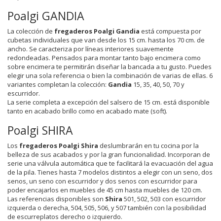
Poalgi GANDIA
La colección de
fregaderos Poalgi Gandia
está compuesta por
cubetas individuales que van desde los 15 cm. hasta los 70 cm. de
ancho. Se caracteriza por líneas interiores suavemente
redondeadas. Pensados para montar tanto bajo encimera como
sobre encimera te permitirán diseñar la bancada a tu gusto. Puedes
elegir una sola referencia o bien la combinación de varias de ellas. 6
variantes completan la colección:
Gandia
15, 35, 40, 50, 70 y
escurridor.
La serie completa a excepción del salsero de 15 cm. está disponible
tanto en acabado brillo como en acabado mate (soft).
Poalgi SHIRA
Los
fregaderos Poalgi Shira
deslumbrarán en tu cocina por la
belleza de sus acabados y por la gran funcionalidad. Incorporan de
serie una válvula automática que te facilitará la evacuación del agua
de la pila. Tienes hasta 7 modelos distintos a elegir con un seno, dos
senos, un seno con escurridor y dos senos con escurridor para
poder encajarlos en muebles de 45 cm hasta muebles de 120 cm.
Las referencias disponibles son
Shira
501, 502, 503 con escurridor
izquierda o derecha, 504, 505, 506, y 507 también con la posibilidad
de escurreplatos derecho o izquierdo.