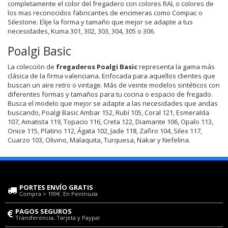
completamente el color del fregadero con colores RAL o colores de
los mas reconocidos fabricantes de encimeras como Compac o
Silestone. Elije la forma y tamaño que mejor se adapte a tus
necesidades, Kuma 301, 302, 303, 304, 305 o 306.
Poalgi Basic
La colección de
fregaderos Poalgi Basic
representa la gama más
clásica de la firma valenciana. Enfocada para aquellos clientes que
buscan un aire retro o vintage. Más de veinte modelos sintéticos con
diferentes formas y tamaños para tu cocina o espacio de fregado.
Busca el modelo que mejor se adapte a las necesidades que andas
buscando, Poalgi Basic Ambar 152, Rubí 105, Coral 121, Esmeralda
107, Amatista 119, Topacio 116, Creta 122, Diamante 106, Opalo 113,
Onice 115, Platino 112, Ágata 102, Jade 118, Zafiro 104, Silex 117,
Cuarzo 103, Olivino, Malaquita, Turquesa, Nakar y Nefelina.
PORTES ENVÍO GRATIS
Compra > 199€. En Península
PAGOS SEGUROS
Transferencia, Tarjeta y Paypal