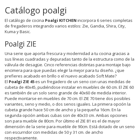
Catálogo poalgi
El catálogo de cocina
Poalgi KITCHEN
incorpora 6 series completas
de fregaderos integrando varios estilos: Zie, Gandia, Shira, City,
Kuma y Basic.
Poalgi ZIE
Una serie que aporta frescura y modernidad a tu cocina gracias a
sus líneas cuadradas y depuradas tanto de la estructura como de la
válvula de desagüe. Cinco referencias distintas para montaje bajo
encimera para que puedas elegir la mejor para tu diseño. ¿que
prefieres acabado en brillo o el nuevo acabado Soft Mate?
El
Poalgi ZIE 45
es un fregadero de un seno con unas medidas de
cubeta de 40x45, pudiéndose instalar en muebles de 60 cm. El ZIE 60
es también de un solo seno grande de 40x60 de medida interior.
Puede montarse en muebles de 70 cm. El ZIE 70 tiene dos posibles
variantes, seno y medio, o dos senos iguales. La primera opción la
cubeta grande hace 50 cm de ancho y la pequeña 16cm. En la
segunda opción ambas cubas son de 40x33 cm. Ambas opciones
son para mueble de 80cm. Por último el ZIE 81 es el de mayor
dimensión de la serie para mueble de 90cm. Está dotado de un seno
con escurridor con medidas de 50 y 31 cm. de ancho
respectivamente.