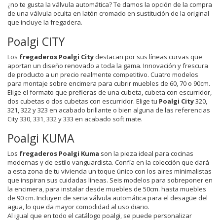
¿no te gusta la válvula automática? Te damos la opción de la compra
de una válvula oculta en latón cromado en sustitución de la original
que incluye la fregadera.
Poalgi CITY
Los
fregaderos Poalgi City
destacan por sus líneas curvas que
aportan un diseño renovado a toda la gama. Innovación y frescura
de producto a un precio realmente competitivo. Cuatro modelos
para montaje sobre encimera para cubrir muebles de 60, 70 o 90cm.
Elige el formato que prefieras de una cubeta, cubeta con escurridor,
dos cubetas o dos cubetas con escurridor. Elige tu
Poalgi City
320,
321, 322 y 323 en acabado brillante o bien alguna de las referencias
City 330, 331, 332 y 333 en acabado soft mate.
Poalgi KUMA
Los
fregaderos Poalgi Kuma
son la pieza ideal para cocinas
modernas y de estilo vanguardista. Confía en la colección que dará
a esta zona de tu vivienda un toque único con los aires minimalistas
que inspiran sus cuidadas líneas. Seis modelos para sobreponer en
la encimera, para instalar desde muebles de 50cm. hasta muebles
de 90 cm. Incluyen de seria válvula automática para el desagüe del
agua, lo que da mayor comodidad al uso diario.
Al igual que en todo el catálogo poalgi, se puede personalizar