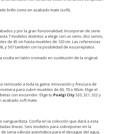
ado brillo como en acabado mate (soft).
bados y por la gran funcionalidad. Incorporan de serie
hasta 7 modelos distintos a elegir con un seno, dos senos,
les de 45 cm hasta muebles de 120 cm. Las referencias
06, y 507 también con la posibilidad de escurreplatos
 oculta en latón cromado en sustitución de la original
o renovado a toda la gama. Innovación y frescura de
cimera para cubrir muebles de 60, 70 o 90cm. Elige el
etas con escurridor. Elige tu
Poalgi City
320, 321, 322 y
en acabado soft mate.
o vanguardista. Confía en la colección que dará a esta
uidadas líneas. Seis modelos para sobreponer en la
 de seria válvula automática para el desagüe del agua,