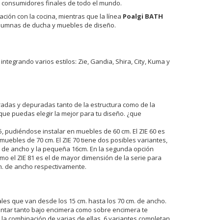
y consumidores finales de todo el mundo.
ción con la cocina, mientras que la línea
Poalgi BATH
olumnas de ducha y muebles de diseño.
ntegrando varios estilos: Zie, Gandia, Shira, City, Kuma y
radas y depuradas tanto de la estructura como de la
que puedas elegir la mejor para tu diseño. ¿que
pudiéndose instalar en muebles de 60 cm. El ZIE 60 es
ebles de 70 cm. El ZIE 70 tiene dos posibles variantes,
m de ancho y la pequeña 16cm. En la segunda opción
 el ZIE 81 es el de mayor dimensión de la serie para
m. de ancho respectivamente.
es que van desde los 15 cm. hasta los 70 cm. de ancho.
ntar tanto bajo encimera como sobre encimera te
 la combinación de varias de ellas. 6 variantes completan