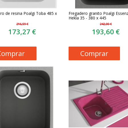
ro de resina Poalgi Toba 485 x
Fregadero granito Poalgi Essenz
Hekla 35 - 380 x 445
216,59 €
242,00 €
173,27 €
193,60 €
Comprar
Comprar