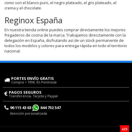
como son el blanco puro, el negro plateado, el gris plateado, el
crema y el chocolate.
Reginox España
En nuestra tienda online puedes comprar directamente los mejores
fregaderos de cocina de la marca. Trabajamos direcctamente con la
delegación en España, disfrutando así de un stock permanente de
todos los modelos y colores para entrega rápida en todo el territorio
nacional.
PORTES ENVÍO GRATIS
Compra > 199€. En Península
PAGOS SEGUROS
Transferencia, Tarjeta y Paypal
96 115 43 63
644 752 547
Atención personalizada
e23