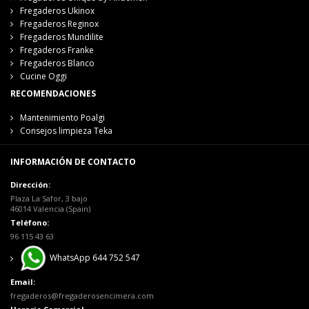
Fregaderos Ukinox
Fregaderos Reginox
Fregaderos Mundilite
Fregaderos Franke
Fregaderos Blanco
Cucine Oggi
RECOMENDACIONES
Mantenimiento Poalgi
Consejos limpieza Teka
INFORMACIÓN DE CONTACTO
Dirección:
Plaza La Safor, 3 bajo
46014 Valencia (Spain)
Teléfono:
96 115 43 63
WhatsApp 644 752 547
Email:
fregaderos@fregaderosencimera.com