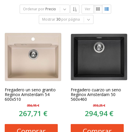
Ordenar por
Precio
Ver
Mostrar
30
por página
Fregadero un seno granito
Fregadero cuarzo un seno
Reginox Amsterdam 54
Reginox Amsterdam 50
600x510
560x460
356,95 €
393,25 €
267,71 €
294,94 €
Comprar
Comprar