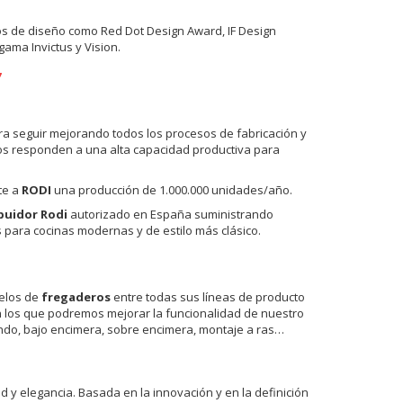
os de diseño como Red Dot Design Award, IF Design
ama Invictus y Vision.
ra seguir mejorando todos los procesos de fabricación y
dos responden a una alta capacidad productiva para
te a
RODI
una producción de 1.000.000 unidades/año.
buidor Rodi
autorizado en España suministrando
s para cocinas modernas y de estilo más clásico.
delos de
fregaderos
entre todas sus líneas de producto
con los que podremos mejorar la funcionalidad de nuestro
ndo, bajo encimera, sobre encimera, montaje a ras…
d y elegancia. Basada en la innovación y en la definición