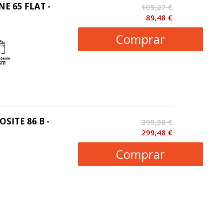
NE 65 FLAT -
105,27 €
89,48 €
Comprar
SITE 86 B -
399,30 €
299,48 €
Comprar