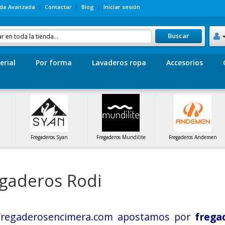
da Avanzada
Contactar
Blog
Iniciar sesión
Buscar
erial
Por forma
Lavaderos ropa
Accesorios
Fregaderos Syan
Fregaderos Mundilite
Fregaderos Andemen
gaderos Rodi
fregaderosencimera.com apostamos por
frega