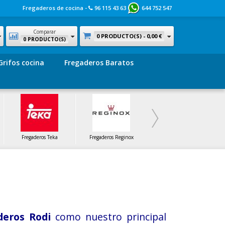
Fregaderos de cocina -
96 115 43 63
644 752 547
Comparar
0 PRODUCTO(S) -
0,00 €
0 PRODUCTO(S)
Grifos cocina
Fregaderos Baratos
Fregaderos Teka
Fregaderos Reginox
Fregaderos SF
deros Rodi
como nuestro principal