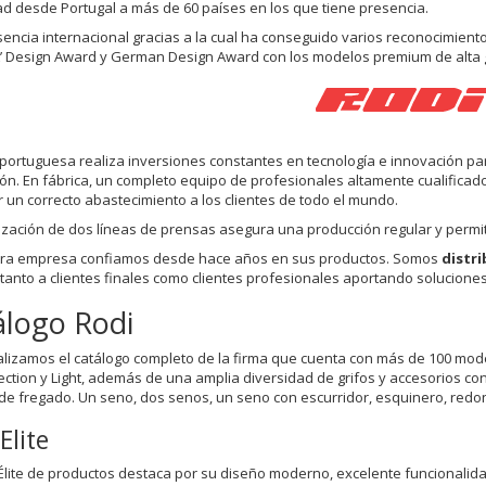
ad desde Portugal a más de 60 países en los que tiene presencia.
encia internacional gracias a la cual ha conseguido varios reconocimient
’ Design Award y German Design Award con los modelos premium de alta g
 portuguesa realiza inversiones constantes en tecnología e innovación pa
ón. En fábrica, un completo equipo de profesionales altamente cualifica
 un correcto abastecimiento a los clientes de todo el mundo.
ización de dos líneas de prensas asegura una producción regular y permi
tra empresa confiamos desde hace años en sus productos. Somos
distri
 tanto a clientes finales como clientes profesionales aportando solucione
álogo Rodi
lizamos el catálogo completo de la firma que cuenta con más de 100 mo
election y Light, además de una amplia diversidad de grifos y accesorios 
de fregado. Un seno, dos senos, un seno con escurridor, esquinero, redo
Elite
 Élite de productos destaca por su diseño moderno, excelente funcionalida