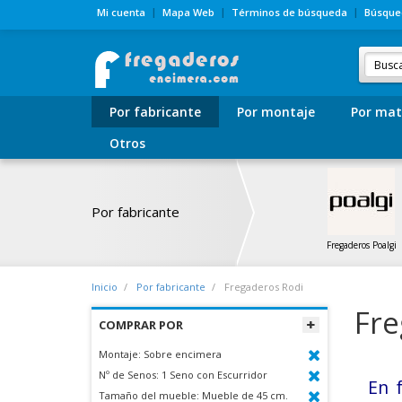
Mi cuenta
Mapa Web
Términos de búsqueda
Búsque
Por fabricante
Por montaje
Por mat
Otros
Por fabricante
Fregaderos Poalgi
Inicio
Por fabricante
Fregaderos Rodi
Fre
COMPRAR POR
Montaje:
Sobre encimera
Nº de Senos:
1 Seno con Escurridor
En 
Tamaño del mueble:
Mueble de 45 cm.