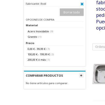
fab
Fabricante:
Rodi
stoc
Borrar todo
pedi
OPCIONES DE COMPRA
Pue
Material
opci
Acero Inoxidable
(9)
Granito
(1)
Precio
Ordena
0,00 €
-
99,99 €
(7)
100,00 €
-
199,99 €
(2)
200,00 €
ó más
(1)
COMPARAR PRODUCTOS
No tiene artículos para comparar.