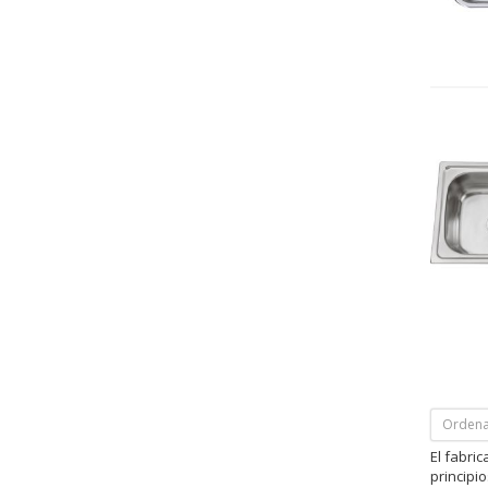
Ordena
El fabri
principi