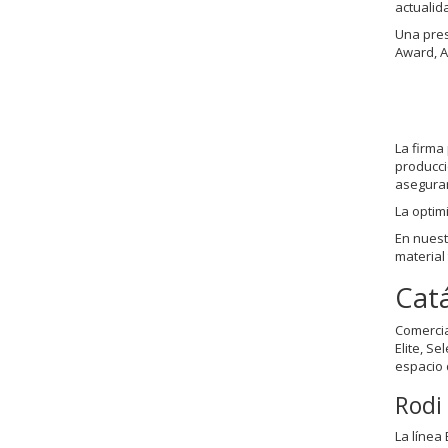
actualid
Una pres
Award, A
La firma
producci
asegurar
La optim
En nues
material
Cat
Comercia
Elite, S
espacio 
Rodi 
La línea