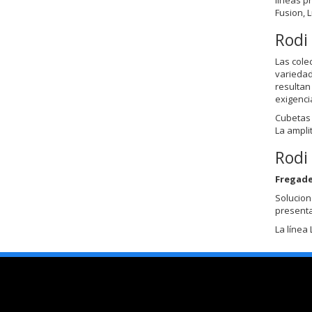
Fusion, L
Rodi 
Las cole
variedad
resultan
exigencia
Cubetas 
La ampli
Rodi 
Fregad
Solucion
presenta
La línea