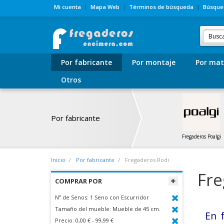
Mi cuenta
Mapa Web
Términos de búsqueda
Búsque
Por fabricante
Por montaje
Por mat
Otros
Por fabricante
Fregaderos Poalgi
Inicio
Por fabricante
Fregaderos Rodi
Fre
COMPRAR POR
Nº de Senos:
1 Seno con Escurridor
Tamaño del mueble:
Mueble de 45 cm.
En 
Precio:
0,00 € - 99,99 €