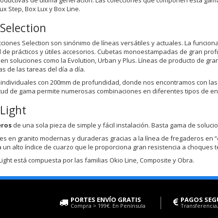
ux Step, Box Lux y Box Line.
Selection
cciones Selection son sinónimo de líneas versátiles y actuales. La funcio
 de prácticos y útiles accesorios. Cubetas monoestampadas de gran pro
 en soluciones como la Evolution, Urban y Plus. Líneas de producto de gra
s de las tareas del día a día.
individuales con 200mm de profundidad, donde nos encontramos con las p
tud de gama permite numerosas combinaciones en diferentes tipos de enc
Light
eros
de una sola pieza de simple y fácil instalación. Basta gama de soluc
es en granito modernas y duraderas gracias a la línea de fregaderos en “co
 un alto índice de cuarzo que le proporciona gran resistencia a choques té
 Light está compuesta por las familias Okio Line, Composite y Obra.
PORTES ENVÍO GRATIS
PAGOS SEG
Compra > 199€. En Península
Transferencia,