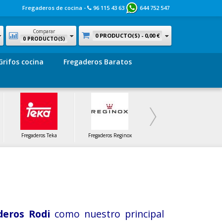
Fregaderos de cocina -
96 115 43 63
644 752 547
Comparar
0 PRODUCTO(S) -
0,00 €
0 PRODUCTO(S)
Grifos cocina
Fregaderos Baratos
Fregaderos Teka
Fregaderos Reginox
Fregaderos SF
deros Rodi
como nuestro principal