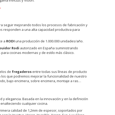
ama Invictus y Vision.
ra seguir mejorando todos los procesos de fabricación y
dos responden a una alta capacidad productiva para
te a
RODI
una producción de 1.000.000 unidades/año.
buidor Rodi
autorizado en España suministrando
s para cocinas modernas y de estilo más clásico.
delos de
fregaderos
entre todas sus líneas de producto
con los que podremos mejorar la funcionalidad de nuestro
ndo, bajo encimera, sobre encimera, montaje a ras…
d y elegancia. Basada en la innovación y en la definición
enalteciendo cualquier cocina.
primera calidad de 1,2mm de espesor, soportados por
 la Invictus, Vision, Invisible, Xeron, Evo, Lux Glass,