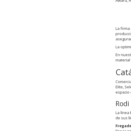
Award, A
La firma
producci
asegurar
La optim
En nues
material
Cat
Comercia
Elite, S
espacio 
Rodi 
La línea
de sus l
Fregade
líneas p