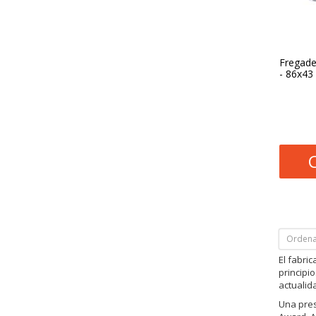
Fregade
- 86x43
Ordena
El fabri
principi
actualid
Una pres