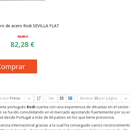
ro de acero Rodi SEVILLA FLAT
96,80 €
82,28 €
Comprar
r por
Precio
Ver
Mostrar
30
por página
cante portugués
Rodi
cuenta con una experiencia de décadas en el sector 
os se ha ido consolidando en el mercado apostando fuertemente por su estr
ad desde Portugal a más de 60 países en los que tiene presencia.
encia internacional gracias a la cual ha conseguido varios reconocimient