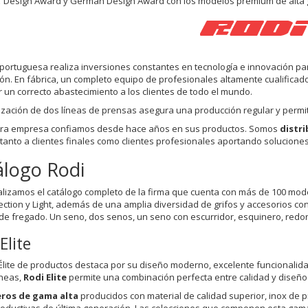
’ Design Award y German Design Award con los modelos premium de alta g
 portuguesa realiza inversiones constantes en tecnología e innovación pa
ón. En fábrica, un completo equipo de profesionales altamente cualifica
 un correcto abastecimiento a los clientes de todo el mundo.
ización de dos líneas de prensas asegura una producción regular y permi
tra empresa confiamos desde hace años en sus productos. Somos
distri
 tanto a clientes finales como clientes profesionales aportando solucione
álogo Rodi
lizamos el catálogo completo de la firma que cuenta con más de 100 mo
election y Light, además de una amplia diversidad de grifos y accesorios 
de fregado. Un seno, dos senos, un seno con escurridor, esquinero, redo
Elite
 Élite de productos destaca por su diseño moderno, excelente funcionalida
íneas,
Rodi Elite
permite una combinación perfecta entre calidad y diseño 
ros de gama alta
producidos con material de calidad superior, inox de 
roductivas de última generación. Las colecciones que componen esta gama son