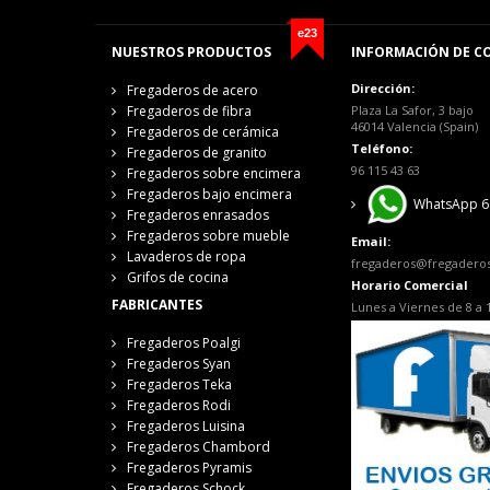
e23
NUESTROS PRODUCTOS
INFORMACIÓN DE C
Dirección:
Fregaderos de acero
Fregaderos de fibra
Plaza La Safor, 3 bajo
46014 Valencia (Spain)
Fregaderos de cerámica
Teléfono:
Fregaderos de granito
96 115 43 63
Fregaderos sobre encimera
Fregaderos bajo encimera
WhatsApp 6
Fregaderos enrasados
Fregaderos sobre mueble
Email:
Lavaderos de ropa
fregaderos@fregadero
Grifos de cocina
Horario Comercial
FABRICANTES
Lunes a Viernes de 8 a 
Fregaderos Poalgi
Fregaderos Syan
Fregaderos Teka
Fregaderos Rodi
Fregaderos Luisina
Fregaderos Chambord
Fregaderos Pyramis
Fregaderos Schock