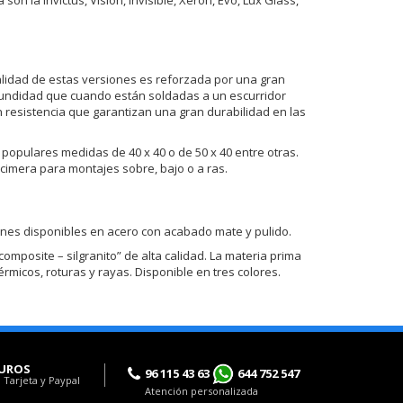
nalidad de estas versiones es reforzada por una gran
fundidad que cuando están soldadas a un escurridor
n resistencia que garantizan una gran durabilidad en las
opulares medidas de 40 x 40 o de 50 x 40 entre otras.
imera para montajes sobre, bajo o a ras.
iones disponibles en acero con acabado mate y pulido.
mposite – silgranito” de alta calidad. La materia prima
rmicos, roturas y rayas. Disponible en tres colores.
UROS
96 115 43 63
644 752 547
 Tarjeta y Paypal
Atención personalizada