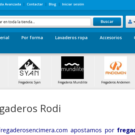
da Avanzada
Contactar
Blog
Iniciar sesión
Buscar
erial
Por forma
Lavaderos ropa
Accesorios
Fregaderos Syan
Fregaderos Mundilite
Fregaderos Andemen
gaderos Rodi
fregaderosencimera.com apostamos por
frega