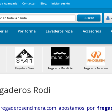
da Avanzada
Contactar
Blog
Iniciar sesión
Buscar
erial
Por forma
Lavaderos ropa
Accesorios
Fregaderos Syan
Fregaderos Mundilite
Fregaderos Andemen
gaderos Rodi
fregaderosencimera.com apostamos por
frega