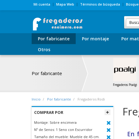
Mi cuenta
Mapa Web
Términos de búsqueda
Búsque
Por fabricante
Por montaje
Por mat
Otros
Por fabricante
Fregaderos Poalgi
Inicio
Por fabricante
Fregaderos Rodi
Fre
COMPRAR POR
Montaje:
Sobre encimera
Nº de Senos:
1 Seno con Escurridor
En 
Tamaño del mueble:
Mueble de 45 cm.