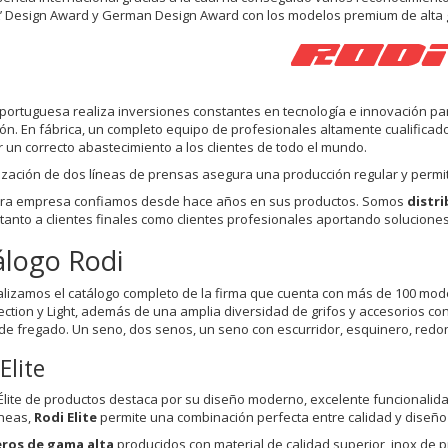
’ Design Award y German Design Award con los modelos premium de alta g
 portuguesa realiza inversiones constantes en tecnología e innovación pa
ón. En fábrica, un completo equipo de profesionales altamente cualifica
 un correcto abastecimiento a los clientes de todo el mundo.
ización de dos líneas de prensas asegura una producción regular y permi
tra empresa confiamos desde hace años en sus productos. Somos
distri
 tanto a clientes finales como clientes profesionales aportando solucione
álogo Rodi
lizamos el catálogo completo de la firma que cuenta con más de 100 mo
election y Light, además de una amplia diversidad de grifos y accesorios 
de fregado. Un seno, dos senos, un seno con escurridor, esquinero, redo
Elite
 Élite de productos destaca por su diseño moderno, excelente funcionalida
íneas,
Rodi Elite
permite una combinación perfecta entre calidad y diseño 
ros de gama alta
producidos con material de calidad superior, inox de 