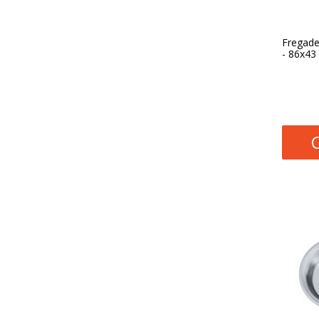
Fregade
- 86x43