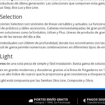
roductivas de última generación. Las colecciones que componen esta gama son
ux Step, Box Lux y Box Line.
Selection
cciones Selection son sinónimo de líneas versátiles y actuales. La funcio
 de prácticos y útiles accesorios. Cubetas monoestampadas de gran pro
 en soluciones como la Evolution, Urban y Plus. Líneas de producto de gra
s de las tareas del día a día.
individuales con 200mm de profundidad, donde nos encontramos con las p
tud de gama permite numerosas combinaciones en diferentes tipos de enc
Light
eros
de una sola pieza de simple y fácil instalación. Basta gama de soluc
es en granito modernas y duraderas gracias a la línea de fregaderos en “co
 un alto índice de cuarzo que le proporciona gran resistencia a choques té
 Light está compuesta por las familias Okio Line, Composite y Obra.
PORTES ENVÍO GRATIS
PAGOS SEG
Compra > 199€. En Península
Transferencia,