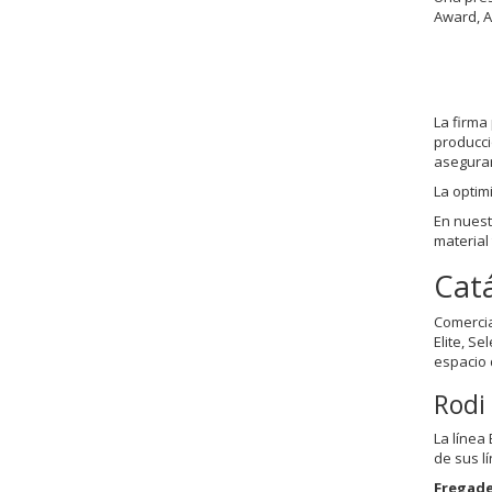
Award, A
La firma
producci
asegurar
La optim
En nues
material
Cat
Comercia
Elite, S
espacio 
Rodi 
La línea
de sus l
Fregade