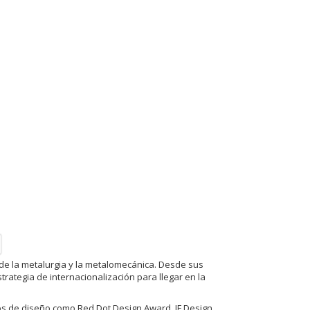
de la metalurgia y la metalomecánica. Desde sus
ategia de internacionalización para llegar en la
os de diseño como Red Dot Design Award, IF Design