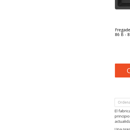
Fregade
86 B - 
Ordena
El fabri
principi
actualid
Una pres