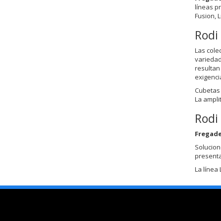
líneas p
Fusion, L
Rodi 
Las cole
variedad
resultan
exigencia
Cubetas 
La ampli
Rodi 
Fregad
Solucion
presenta
La línea