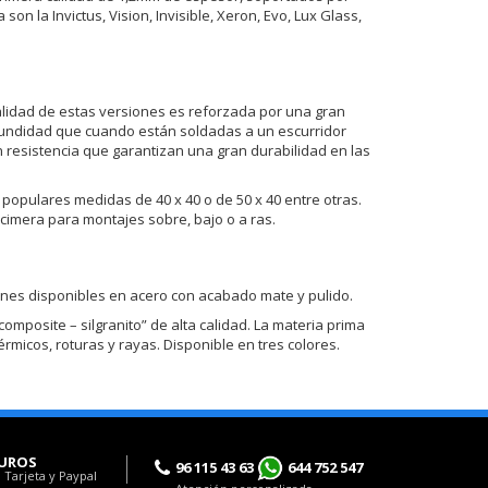
 la Invictus, Vision, Invisible, Xeron, Evo, Lux Glass,
nalidad de estas versiones es reforzada por una gran
fundidad que cuando están soldadas a un escurridor
n resistencia que garantizan una gran durabilidad en las
opulares medidas de 40 x 40 o de 50 x 40 entre otras.
imera para montajes sobre, bajo o a ras.
iones disponibles en acero con acabado mate y pulido.
mposite – silgranito” de alta calidad. La materia prima
rmicos, roturas y rayas. Disponible en tres colores.
UROS
96 115 43 63
644 752 547
 Tarjeta y Paypal