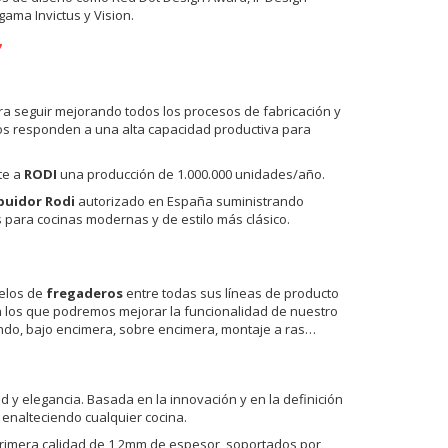
ama Invictus y Vision.
ra seguir mejorando todos los procesos de fabricación y
dos responden a una alta capacidad productiva para
te a
RODI
una producción de 1.000.000 unidades/año.
buidor Rodi
autorizado en España suministrando
s para cocinas modernas y de estilo más clásico.
delos de
fregaderos
entre todas sus líneas de producto
con los que podremos mejorar la funcionalidad de nuestro
ndo, bajo encimera, sobre encimera, montaje a ras…
d y elegancia. Basada en la innovación y en la definición
enalteciendo cualquier cocina.
primera calidad de 1,2mm de espesor, soportados por