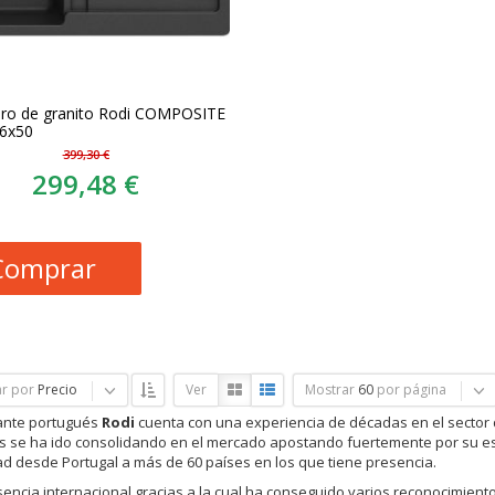
ro de granito Rodi COMPOSITE
86x50
399,30 €
299,48 €
Comprar
r por
Precio
Ver
Mostrar
60
por página
cante portugués
Rodi
cuenta con una experiencia de décadas en el sector 
os se ha ido consolidando en el mercado apostando fuertemente por su estr
ad desde Portugal a más de 60 países en los que tiene presencia.
encia internacional gracias a la cual ha conseguido varios reconocimient