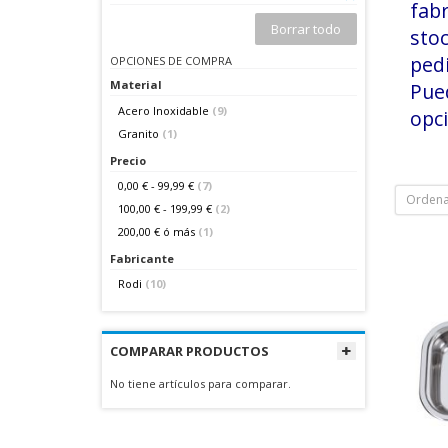
fab
Borrar todo
stoc
pedi
OPCIONES DE COMPRA
Material
Pue
Acero Inoxidable
(9)
opci
Granito
(1)
Precio
0,00 €
-
99,99 €
(7)
Ordena
100,00 €
-
199,99 €
(2)
200,00 €
ó más
(1)
Fabricante
Rodi
(10)
COMPARAR PRODUCTOS
No tiene artículos para comparar.