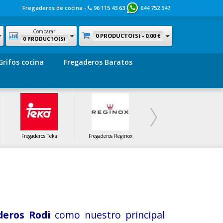
Fregaderos de cocina -
96 115 43 63
644 752 547
Comparar
0 PRODUCTO(S) -
0,00 €
0 PRODUCTO(S)
Grifos cocina
Fregaderos Baratos
Fregaderos Teka
Fregaderos Reginox
Fregaderos SF
deros Rodi
como nuestro principal