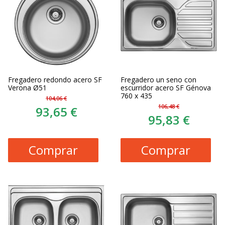
Fregadero redondo acero SF
Fregadero un seno con
Verona Ø51
escurridor acero SF Génova
760 x 435
104,06 €
106,48 €
93,65 €
95,83 €
Comprar
Comprar