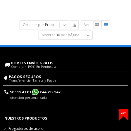
Ordenar por
Precio
Ver
Mostrar
30
por página
PORTES ENVÍO GRATIS
Compra > 199€. En Península
PAGOS SEGUROS
Transferencia, Tarjeta y Paypal
96 115 43 63
644 752 547
Atención personalizada
e23
NUESTROS PRODUCTOS
Fregaderos de acero