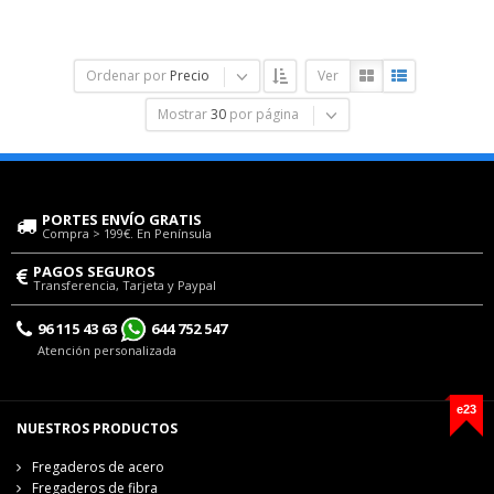
Ordenar por
Precio
Ver
Mostrar
30
por página
PORTES ENVÍO GRATIS
Compra > 199€. En Península
PAGOS SEGUROS
Transferencia, Tarjeta y Paypal
96 115 43 63
644 752 547
Atención personalizada
e23
NUESTROS PRODUCTOS
Fregaderos de acero
Fregaderos de fibra