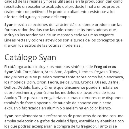
calidad de las resinas y fibras utilizadas en la producción dan como
resultado un excelente acabado del producto final a unos precios
realmente competitivos. Un producto altamente resistente a los
efectos del agua y al paso del tiempo.
Syan
mezcla colecciones de carácter clásico donde predominan las
formas redondeadas con las colecciones más innovadoras que
incluyen las tendencias de un mercado cada vez más exigente.
Líneas rectas y colores atrevidos son algunos de los conceptos que
marcan los estilos de las cocinas modernas.
Catálogo Syan
El catálogo actual incluye los modelos sintéticos de
fregaderos
Syan
Vali, Core, Diana, Ares, Aton, Aquiles, Hermes, Pegaso, Troya,
Nix y Minos que se pueden montar tanto sobre como bajo encimera,
los modelos Odin, Orion, Fedra, Belos, Eros, Cronos, Ulises, Dafne,
Delfos, Dédalo, Ícaro y Cirene que únicamente pueden instalarse
sobre encimera, y por último los modelos de lavaderos de ropa
Apolo y Thor para uso en galerías o zonas exteriores que disponen
también de forma opcional de mueble de soporte con diseño
exclusivo fabricados en aluminio o melamina en color blanco.
Syan
complementa sus referencias de productos de cocina con una
amplia selección de grifos de calidad fijos, extraíbles y abatibles con
los que podrás acompañar la compra de tu fregador. Tanto si se