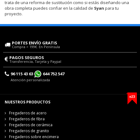
trata de una reforma de sustitución como si estás diseñando una
obra completa puedes confiar en la calidad de
Syan
para tu
proyecto.
PORTES ENVÍO GRATIS
Compra > 199€. En Península
PAGOS SEGUROS
Transferencia, Tarjeta y Paypal
96 115 43 63
644 752 547
Atención personalizada
e23
NUESTROS PRODUCTOS
Fregaderos de acero
Fregaderos de fibra
Fregaderos de cerámica
Fregaderos de granito
Fregaderos sobre encimera