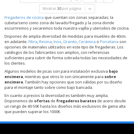
Mostrar
30
por página
Fregaderos de cocina
que cuentan con zonas separadas; la
cubeta/seno como zona de lavado/fregado y la zona donde
escurriremos y secaremos toda nuestra vajilla y utensilios de cocina.
Dispones de amplia diversidad de medidas para muebles de 40cm.
en adelante.
Fibra
,
Resina
,
Inox
,
Granito
,
Cerámica
o
Porcelana
son
opciones de materiales utilizados en este tipo de fregaderas. Los
catálogos de los fabricantes son amplios, con referencias
suficientes para cubrir de forma sobrada todas las necesidades de
los clientes.
Algunos modelos de picas son para instalación exclusiva
bajo
encimera
, mientras que otros lo son únicamente para
sobre
encimera
. También hay opciones que son válidas por su diseño
para el montaje tanto sobre como bajo bancada.
En cuanto a precios la diversidad es también muy amplia.
Disponemos de
ofertas
de
fregaderos baratos
de acero desde
un rango de 40-50€ hasta los diseños más exclusivos de gama alta
que pueden superar los 1000€.