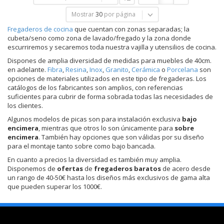
Mostrar
30
por página
Fregaderos de cocina
que cuentan con zonas separadas; la
cubeta/seno como zona de lavado/fregado y la zona donde
escurriremos y secaremos toda nuestra vajilla y utensilios de cocina.
Dispones de amplia diversidad de medidas para muebles de 40cm.
en adelante.
Fibra
,
Resina
,
Inox
,
Granito
,
Cerámica
o
Porcelana
son
opciones de materiales utilizados en este tipo de fregaderas. Los
catálogos de los fabricantes son amplios, con referencias
suficientes para cubrir de forma sobrada todas las necesidades de
los clientes.
Algunos modelos de picas son para instalación exclusiva
bajo
encimera
, mientras que otros lo son únicamente para
sobre
encimera
. También hay opciones que son válidas por su diseño
para el montaje tanto sobre como bajo bancada.
En cuanto a precios la diversidad es también muy amplia.
Disponemos de
ofertas
de
fregaderos baratos
de acero desde
un rango de 40-50€ hasta los diseños más exclusivos de gama alta
que pueden superar los 1000€.