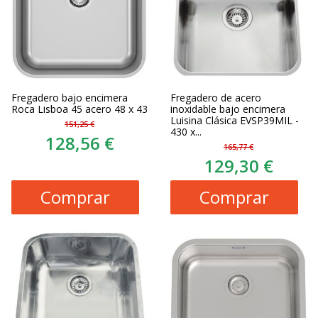
Fregadero bajo encimera
Fregadero de acero
Roca Lisboa 45 acero 48 x 43
inoxidable bajo encimera
Luisina Clásica EVSP39MIL -
151,25 €
430 x...
128,56 €
165,77 €
129,30 €
Comprar
Comprar