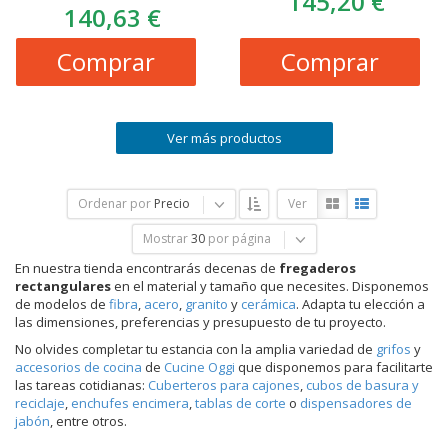
145,20 €
140,63 €
Comprar
Comprar
Ver más productos
Ordenar por
Precio
Ver
Mostrar
30
por página
En nuestra tienda encontrarás decenas de
fregaderos
rectangulares
en el material y tamaño que necesites. Disponemos
de modelos de
fibra
,
acero
,
granito
y
cerámica
. Adapta tu elección a
las dimensiones, preferencias y presupuesto de tu proyecto.
No olvides completar tu estancia con la amplia variedad de
grifos
y
accesorios de cocina
de
Cucine Oggi
que disponemos para facilitarte
las tareas cotidianas:
Cuberteros para cajones
,
cubos de basura y
reciclaje
,
enchufes encimera
,
tablas de corte
o
dispensadores de
jabón
, entre otros.