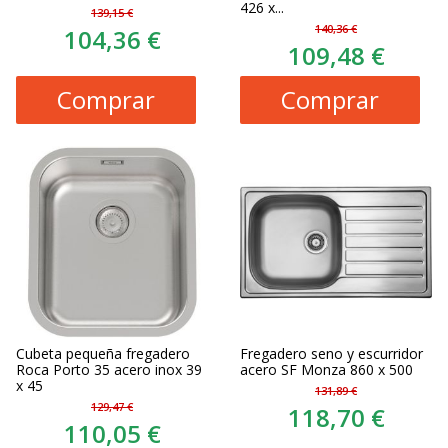
426 x...
139,15 €
140,36 €
104,36 €
109,48 €
Comprar
Comprar
Cubeta pequeña fregadero
Fregadero seno y escurridor
Roca Porto 35 acero inox 39
acero SF Monza 860 x 500
x 45
131,89 €
129,47 €
118,70 €
110,05 €