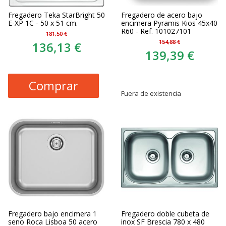
Fregadero Teka StarBright 50
Fregadero de acero bajo
E-XP 1C - 50 x 51 cm.
encimera Pyramis Kios 45x40
R60 - Ref. 101027101
181,50 €
154,88 €
136,13 €
139,39 €
Comprar
Fuera de existencia
Fregadero bajo encimera 1
Fregadero doble cubeta de
seno Roca Lisboa 50 acero
inox SF Brescia 780 x 480