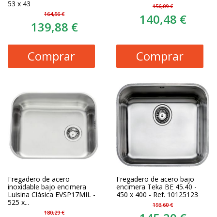
53 x 43
156,09 €
164,56 €
140,48 €
139,88 €
Comprar
Comprar
Fregadero de acero
Fregadero de acero bajo
inoxidable bajo encimera
encimera Teka BE 45.40 -
Luisina Clásica EVSP17MIL -
450 x 400 - Ref. 10125123
525 x...
193,60 €
180,29 €