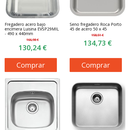
Fregadero acero bajo
Seno fregadero Roca Porto
encimera Luisina EVSP29MIL
45 de acero 50 x 45
- 490 x 440mm
158,51 €
166,98 €
134,73 €
130,24 €
Comprar
Comprar