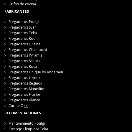
Grifos de cocina
FABRICANTES
Fregaderos Poalgi
Fregaderos Syan
Fregaderos Teka
Fregaderos Rodi
Fregaderos Luisina
Fregaderos Chambord
Fregaderos Pyramis
Fregaderos Schock
Fregaderos Roca
Fregaderos Unique by Andemen
Fregaderos Ukinox
Fregaderos Reginox
Fregaderos Mundilite
Fregaderos Franke
Fregaderos Blanco
Cucine Oggi
RECOMENDACIONES
Mantenimiento Poalgi
Consejos limpieza Teka