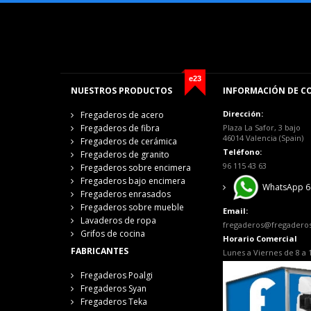
e23
NUESTROS PRODUCTOS
INFORMACIÓN DE C
Dirección:
Fregaderos de acero
Fregaderos de fibra
Plaza La Safor, 3 bajo
46014 Valencia (Spain)
Fregaderos de cerámica
Teléfono:
Fregaderos de granito
96 115 43 63
Fregaderos sobre encimera
Fregaderos bajo encimera
WhatsApp 6
Fregaderos enrasados
Fregaderos sobre mueble
Email:
Lavaderos de ropa
fregaderos@fregadero
Grifos de cocina
Horario Comercial
FABRICANTES
Lunes a Viernes de 8 a 
Fregaderos Poalgi
Fregaderos Syan
Fregaderos Teka