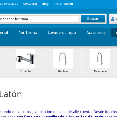
da Avanzada
Contactar
Blog
Iniciar sesión
Buscar
erial
Por forma
Lavaderos ropa
Accesorios
Extraíbles
Flexibles
De muelle
Latón
 mundo de la cocina, la elección de cada detalle cuenta. Desde los ele
ento debe
ser funcional y estilizado
, y los
grifos de latón
para co