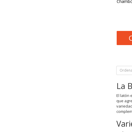
Chambo
Ordena
La B
El latón
que agre
variedad
compleme
Vari