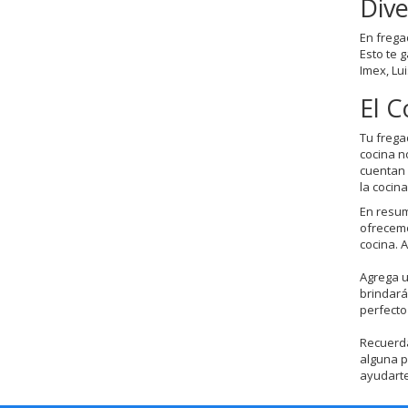
Dive
En frega
Esto te 
Imex, Lui
El 
Tu frega
cocina n
cuentan 
la cocin
En resum
ofrecemo
cocina. 
Agrega u
brindará
perfecto 
Recuerda
alguna p
ayudarte