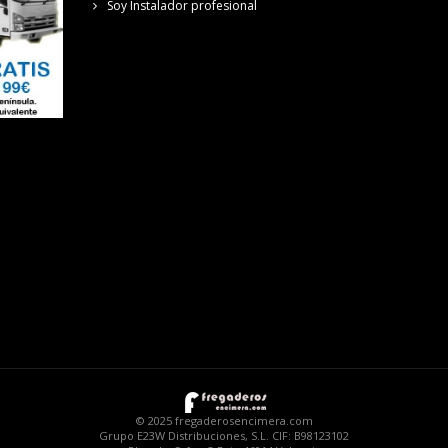
Soy Instalador profesional
© 2025 fregaderosencimera.com
Grupo E23W Distribuciones, S.L. CIF: B98123102