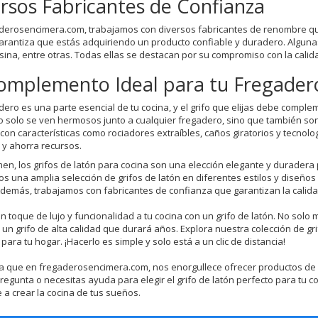
rsos Fabricantes de Confianza
derosencimera.com, trabajamos con diversos fabricantes de renombre que s
garantiza que estás adquiriendo un producto confiable y duradero. Alguna
sina, entre otras. Todas ellas se destacan por su compromiso con la calidad
Complemento Ideal para tu Fregader
dero es una parte esencial de tu cocina, y el grifo que elijas debe comple
o solo se ven hermosos junto a cualquier fregadero, sino que también son 
con características como rociadores extraíbles, caños giratorios y tecnolog
a y ahorra recursos.
en, los grifos de latón para cocina son una elección elegante y duradera
s una amplia selección de grifos de latón en diferentes estilos y diseño
Además, trabajamos con fabricantes de confianza que garantizan la calid
n toque de lujo y funcionalidad a tu cocina con un grifo de latón. No solo 
 un grifo de alta calidad que durará años. Explora nuestra colección de g
para tu hogar. ¡Hacerlo es simple y solo está a un clic de distancia!
 que en fregaderosencimera.com, nos enorgullece ofrecer productos de alta
regunta o necesitas ayuda para elegir el grifo de latón perfecto para tu 
 a crear la cocina de tus sueños.