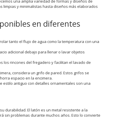
ecemos una amplia variedad de formas y diseños de
eas limpias y minimalistas hasta diseños más elaborados
sponibles en diferentes
trolar tanto el flujo de agua como la temperatura con una
acio adicional debajo para llenar o lavar objetos
os los rincones del fregadero y facilitan el lavado de
cimera, considera un grifo de pared. Estos grifos se
horra espacio en la encimera.
s de estilo antiguo con detalles ornamentales son una
u durabilidad. El latón es un metal resistente a la
onará sin problemas durante muchos años. Esto lo convierte