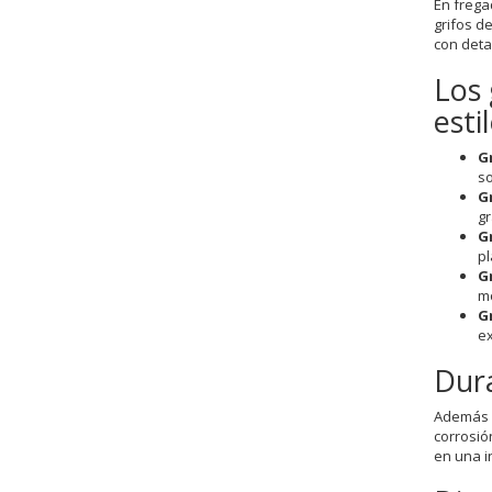
En frega
grifos d
con deta
Los 
esti
G
so
G
gr
Gr
pl
G
mo
G
ex
Dura
Además d
corrosió
en una i