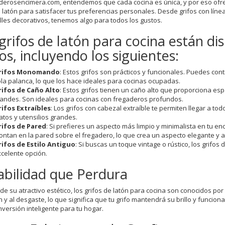
derosencimera.com, entendemos que cada cocina es única, y por eso ofr
e latón para satisfacer tus preferencias personales. Desde grifos con lín
lles decorativos, tenemos algo para todos los gustos.
grifos de latón para cocina están di
los, incluyendo los siguientes:
rifos Monomando
: Estos grifos son prácticos y funcionales. Puedes con
la palanca, lo que los hace ideales para cocinas ocupadas.
rifos de Caño Alto
: Estos grifos tienen un caño alto que proporciona esp
andes. Son ideales para cocinas con fregaderos profundos.
ifos Extraíbles
: Los grifos con cabezal extraíble te permiten llegar a tod
atos y utensilios grandes.
rifos de Pared
: Si prefieres un aspecto más limpio y minimalista en tu en
ntan en la pared sobre el fregadero, lo que crea un aspecto elegante y a
rifos de Estilo Antiguo
: Si buscas un toque vintage o rústico, los grifo
celente opción.
bilidad que Perdura
e su atractivo estético, los grifos de latón para cocina son conocidos por s
n y al desgaste, lo que significa que tu grifo mantendrá su brillo y funci
nversión inteligente para tu hogar.