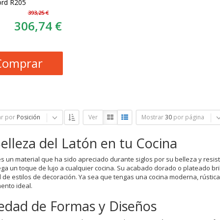
rd R205
393,25 €
306,74 €
Comprar
r por
Posición
Ver
Mostrar
30
por página
elleza del Latón en tu Cocina
 es un material que ha sido apreciado durante siglos por su belleza y resis
ga un toque de lujo a cualquier cocina. Su acabado dorado o plateado br
 de estilos de decoración. Ya sea que tengas una cocina moderna, rústica, v
nto ideal.
edad de Formas y Diseños