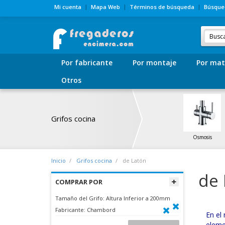
Mi cuenta
Mapa Web
Términos de búsqueda
Búsque
Por fabricante
Por montaje
Por mat
Otros
Grifos cocina
Osmosis
Inicio
Grifos cocina
de Latón
de 
COMPRAR POR
Tamaño del Grifo:
Altura Inferior a 200mm
Fabricante:
Chambord
En el
elem