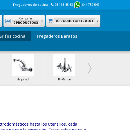
Fregaderos de cocina -
96 115 43 63
644 752 547
Comparar
0 PRODUCTO(S) -
0,00 €
0 PRODUCTO(S)
Grifos cocina
Fregaderos Baratos
de pared
Bi-Mando
de Latón
ctrodomésticos hasta los utensilios, cada
cina no son la excepción. Estos grifos no solo