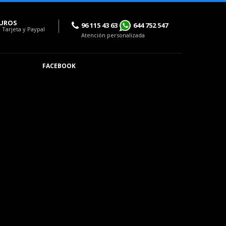
UROS
96 115 43 63
644 752 547
 Tarjeta y Paypal
Atención personalizada
FACEBOOK