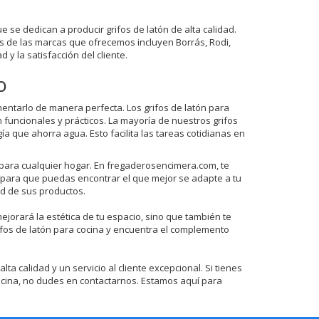
e dedican a producir grifos de latón de alta calidad.
s de las marcas que ofrecemos incluyen Borrás, Rodi,
 y la satisfacción del cliente.
o
mentarlo de manera perfecta. Los grifos de latón para
funcionales y prácticos. La mayoría de nuestros grifos
ía que ahorra agua. Esto facilita las tareas cotidianas en
 para cualquier hogar. En fregaderosencimera.com, te
s para que puedas encontrar el que mejor se adapte a tu
ad de sus productos.
mejorará la estética de tu espacio, sino que también te
rifos de latón para cocina y encuentra el complemento
 calidad y un servicio al cliente excepcional. Si tienes
cocina, no dudes en contactarnos. Estamos aquí para