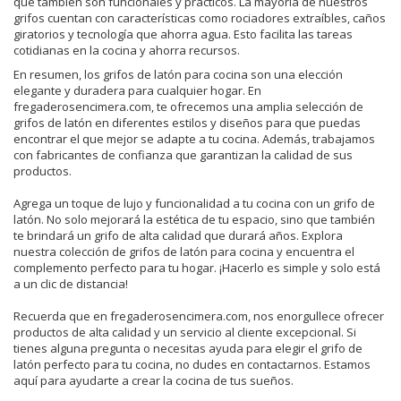
que también son funcionales y prácticos. La mayoría de nuestros
grifos cuentan con características como rociadores extraíbles, caños
giratorios y tecnología que ahorra agua. Esto facilita las tareas
cotidianas en la cocina y ahorra recursos.
En resumen, los grifos de latón para cocina son una elección
elegante y duradera para cualquier hogar. En
fregaderosencimera.com, te ofrecemos una amplia selección de
grifos de latón en diferentes estilos y diseños para que puedas
encontrar el que mejor se adapte a tu cocina. Además, trabajamos
con fabricantes de confianza que garantizan la calidad de sus
productos.
Agrega un toque de lujo y funcionalidad a tu cocina con un grifo de
latón. No solo mejorará la estética de tu espacio, sino que también
te brindará un grifo de alta calidad que durará años. Explora
nuestra colección de grifos de latón para cocina y encuentra el
complemento perfecto para tu hogar. ¡Hacerlo es simple y solo está
a un clic de distancia!
Recuerda que en fregaderosencimera.com, nos enorgullece ofrecer
productos de alta calidad y un servicio al cliente excepcional. Si
tienes alguna pregunta o necesitas ayuda para elegir el grifo de
latón perfecto para tu cocina, no dudes en contactarnos. Estamos
aquí para ayudarte a crear la cocina de tus sueños.