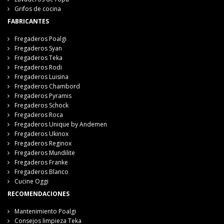
Grifos de cocina
FABRICANTES
Fregaderos Poalgi
Fregaderos Syan
Fregaderos Teka
Fregaderos Rodi
Fregaderos Luisina
Fregaderos Chambord
Fregaderos Pyramis
Fregaderos Schock
Fregaderos Roca
Fregaderos Unique by Andemen
Fregaderos Ukinox
Fregaderos Reginox
Fregaderos Mundilite
Fregaderos Franke
Fregaderos Blanco
Cucine Oggi
RECOMENDACIONES
Mantenimiento Poalgi
Consejos limpieza Teka