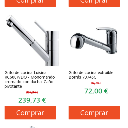
Grifo de cocina Luisina
Grifo de cocina extraible
RC600P/DO - Monomando
Borrás 73745C
cromado con ducha. Caño
84,70 €
pivotante
72,00 €
307,34 €
239,73 €
Comprar
Comprar