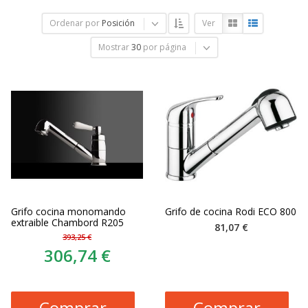
Ordenar por
Posición
Ver
Mostrar
30
por página
Grifo cocina monomando
Grifo de cocina Rodi ECO 800
extraible Chambord R205
81,07 €
393,25 €
306,74 €
Comprar
Comprar