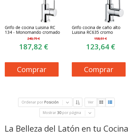
Grifo de cocina Luisina RC
Grifo cocina de caño alto
134 - Monomando cromado
Luisina RC635 cromo
240,79 €
158,51 €
187,82 €
123,64 €
Comprar
Comprar
Ordenar por
Posición
Ver
Mostrar
30
por página
La Belleza del Latón en tu Cocina