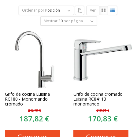
Ordenar por
Posición
Ver
Mostrar
30
por página
Grifo de cocina Luisina
Grifo de cocina cromado
RC180 - Monomando
Luisina RC84113
cromado
monomando
240,79 €
219,01 €
187,82 €
170,83 €
Comprar
Comprar