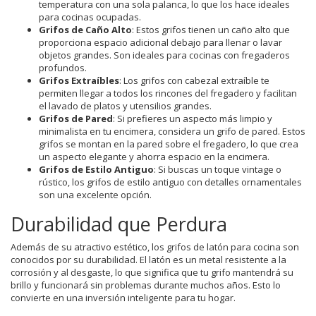
temperatura con una sola palanca, lo que los hace ideales
para cocinas ocupadas.
Grifos de Caño Alto
: Estos grifos tienen un caño alto que
proporciona espacio adicional debajo para llenar o lavar
objetos grandes. Son ideales para cocinas con fregaderos
profundos.
Grifos Extraíbles
: Los grifos con cabezal extraíble te
permiten llegar a todos los rincones del fregadero y facilitan
el lavado de platos y utensilios grandes.
Grifos de Pared
: Si prefieres un aspecto más limpio y
minimalista en tu encimera, considera un grifo de pared. Estos
grifos se montan en la pared sobre el fregadero, lo que crea
un aspecto elegante y ahorra espacio en la encimera.
Grifos de Estilo Antiguo
: Si buscas un toque vintage o
rústico, los grifos de estilo antiguo con detalles ornamentales
son una excelente opción.
Durabilidad que Perdura
Además de su atractivo estético, los grifos de latón para cocina son
conocidos por su durabilidad. El latón es un metal resistente a la
corrosión y al desgaste, lo que significa que tu grifo mantendrá su
brillo y funcionará sin problemas durante muchos años. Esto lo
convierte en una inversión inteligente para tu hogar.