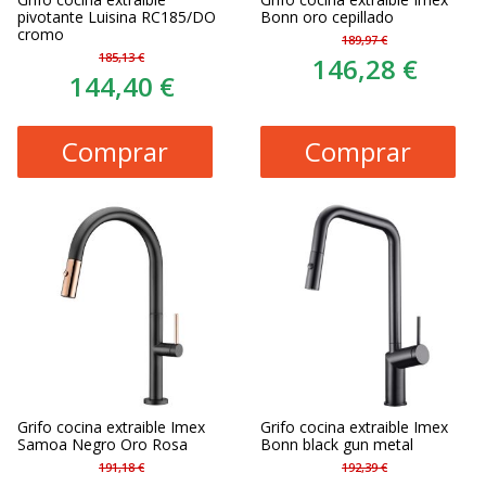
pivotante Luisina RC185/DO
Bonn oro cepillado
cromo
189,97 €
185,13 €
146,28 €
144,40 €
Comprar
Comprar
Grifo cocina extraible Imex
Grifo cocina extraible Imex
Samoa Negro Oro Rosa
Bonn black gun metal
191,18 €
192,39 €