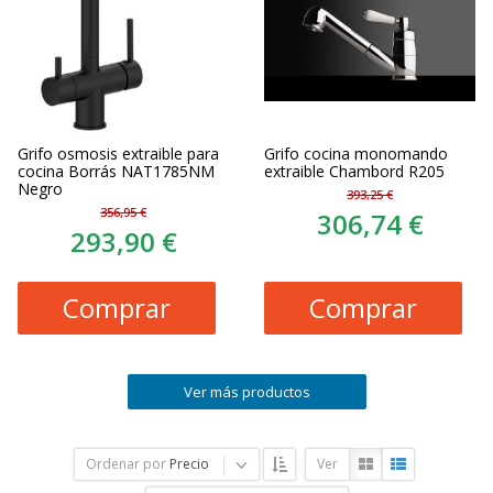
Grifo osmosis extraible para
Grifo cocina monomando
cocina Borrás NAT1785NM
extraible Chambord R205
Negro
393,25 €
356,95 €
306,74 €
293,90 €
Comprar
Comprar
Ver más productos
Ordenar por
Precio
Ver