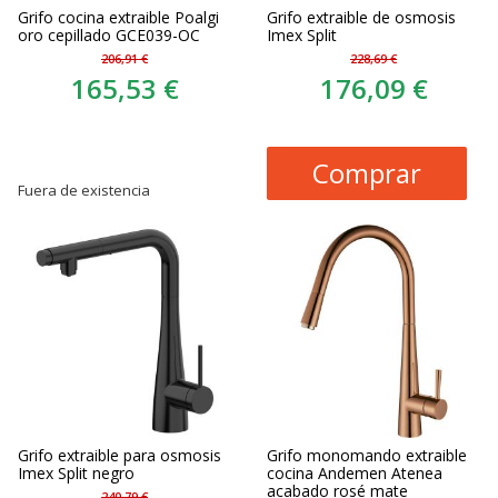
Grifo cocina extraible Poalgi
Grifo extraible de osmosis
oro cepillado GCE039-OC
Imex Split
206,91 €
228,69 €
165,53 €
176,09 €
Comprar
Fuera de existencia
Grifo extraible para osmosis
Grifo monomando extraible
Imex Split negro
cocina Andemen Atenea
acabado rosé mate
240,79 €