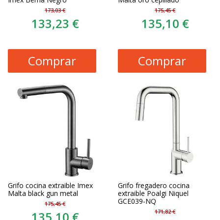
173,03 €
175,45 €
133,23 €
135,10 €
Comprar
Comprar
Grifo cocina extraible Imex
Grifo fregadero cocina
Malta black gun metal
extraible Poalgi Niquel
GCE039-NQ
175,45 €
171,82 €
135,10 €