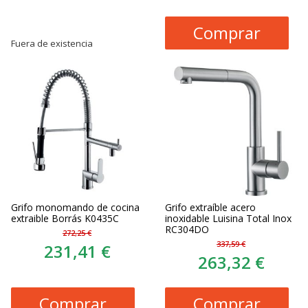
Comprar
Fuera de existencia
Grifo monomando de cocina
Grifo extraíble acero
extraible Borrás K0435C
inoxidable Luisina Total Inox
RC304DO
272,25 €
337,59 €
231,41 €
263,32 €
Comprar
Comprar