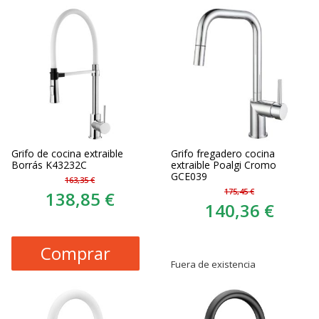
Grifo de cocina extraible
Grifo fregadero cocina
Borrás K43232C
extraible Poalgi Cromo
GCE039
163,35 €
175,45 €
138,85 €
140,36 €
Comprar
Fuera de existencia