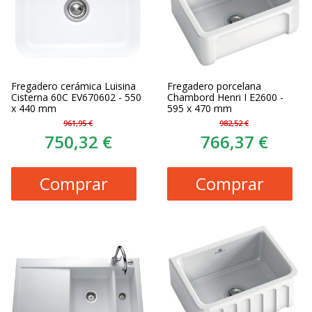
Fregadero cerámica Luisina
Fregadero porcelana
Cisterna 60C EV670602 - 550
Chambord Henri I E2600 -
x 440 mm
595 x 470 mm
961,95 €
982,52 €
750,32 €
766,37 €
Comprar
Comprar