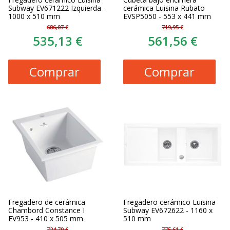
Subway EV671222 Izquierda -
cerámica Luisina Rubato
1000 x 510 mm
EVSP5050 - 553 x 441 mm
686,07 €
719,95 €
535,13 €
561,56 €
Comprar
Comprar
Fregadero de cerámica
Fregadero cerámico Luisina
Chambord Constance I
Subway EV672622 - 1160 x
EV953 - 410 x 505 mm
510 mm
724,79 €
775,61 €