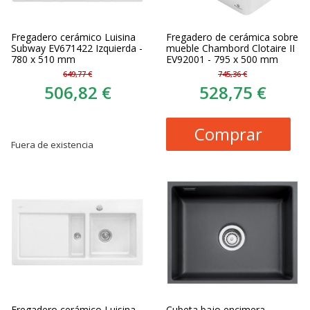
Fregadero cerámico Luisina
Fregadero de cerámica sobre
Subway EV671422 Izquierda -
mueble Chambord Clotaire II
780 x 510 mm
EV92001 - 795 x 500 mm
649,77 €
745,36 €
506,82 €
528,75 €
Comprar
Fuera de existencia
Fregadero cerámico Luisina
Cubeta bajo encimera