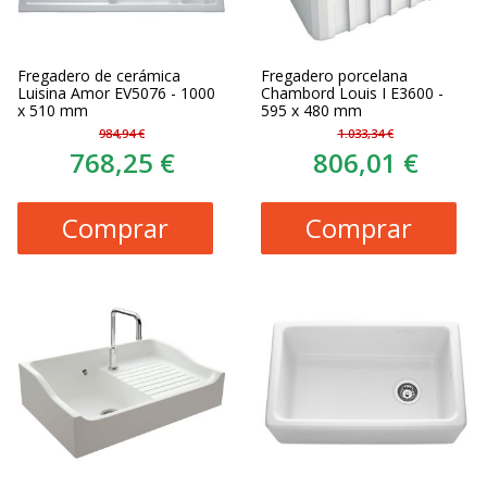
Fregadero de cerámica
Fregadero porcelana
Luisina Amor EV5076 - 1000
Chambord Louis I E3600 -
x 510 mm
595 x 480 mm
984,94 €
1.033,34 €
768,25 €
806,01 €
Comprar
Comprar