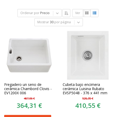
Ordenar por
Precio
Ver
Mostrar
30
por página
Fregadero un seno de
Cubeta bajo encimera
cerámica Chambord Clovis -
cerámica Luisina Rubato
EV1200X 006
EVSP5048 - 376 x 441 mm
467,06 €
526,35 €
364,31 €
410,55 €