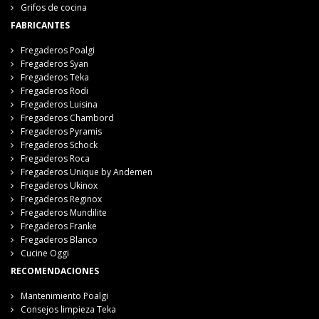
Grifos de cocina
FABRICANTES
Fregaderos Poalgi
Fregaderos Syan
Fregaderos Teka
Fregaderos Rodi
Fregaderos Luisina
Fregaderos Chambord
Fregaderos Pyramis
Fregaderos Schock
Fregaderos Roca
Fregaderos Unique by Andemen
Fregaderos Ukinox
Fregaderos Reginox
Fregaderos Mundilite
Fregaderos Franke
Fregaderos Blanco
Cucine Oggi
RECOMENDACIONES
Mantenimiento Poalgi
Consejos limpieza Teka