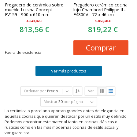
Fregadero de cerámica sobre
Fregadero cerámico cocina
mueble Luisina Concept
lujo Chambord Philippe II -
EV159 - 900 x 610 mm
E4800V - 72 x 46 cm
1.043,02 €
1.050,28 €
813,56 €
819,22 €
Comprar
Fuera de existencia
Ver más productos
Ordenar por
Precio
Ver
Mostrar
30
por página
La cerámica o porcelana aportan grandes dotes de elegancia en
aquellas cocinas que quieren destacar por un estilo muy definido.
Podemos encontrar este material tanto en cocinas clásicas o
rústicas como en las más modernas cocinas de estilo actual y
vanguardista.