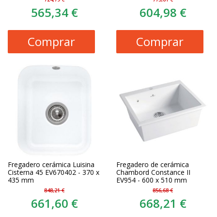
565,34 €
604,98 €
Comprar
Comprar
Fregadero cerámica Luisina
Fregadero de cerámica
Cisterna 45 EV670402 - 370 x
Chambord Constance II
435 mm
EV954 - 600 x 510 mm
848,21 €
856,68 €
661,60 €
668,21 €