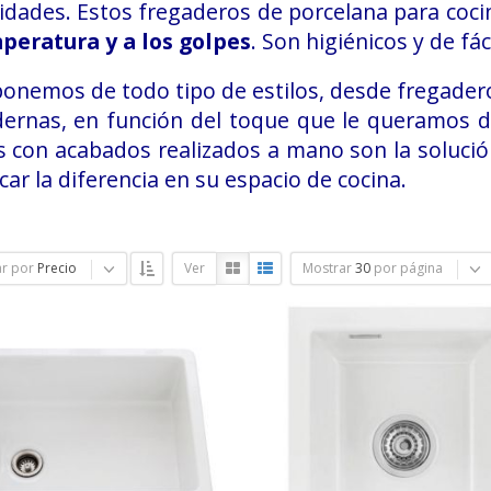
idades. Estos fregaderos de porcelana para coc
peratura y a los golpes
. Son higiénicos y de fác
onemos de todo tipo de estilos, desde fregader
ernas, en función del toque que le queramos da
s con acabados realizados a mano son la solució
ar la diferencia en su espacio de cocina.
r por
Precio
Ver
Mostrar
30
por página