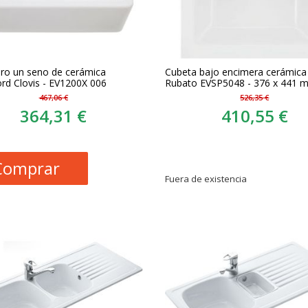
ro un seno de cerámica
Cubeta bajo encimera cerámica 
d Clovis - EV1200X 006
Rubato EVSP5048 - 376 x 441 
467,06 €
526,35 €
364,31 €
410,55 €
Comprar
Fuera de existencia