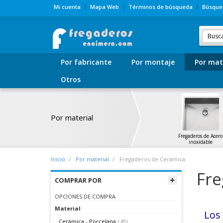
Mi cuenta
Mapa Web
Términos de búsqueda
Búsque
Por fabricante
Por montaje
Por mat
Otros
Por material
Fregaderos de Acero
inoxidable
Inicio
Por material
Fregaderos de Cerámica
Fre
COMPRAR POR
OPCIONES DE COMPRA
Material
Lo
Cerámica - Porcelana
(45)