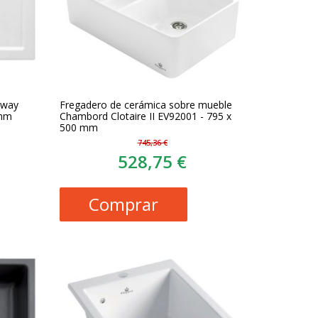
bway
Fregadero de cerámica sobre mueble
 mm
Chambord Clotaire II EV92001 - 795 x
500 mm
745,36 €
528,75 €
Comprar