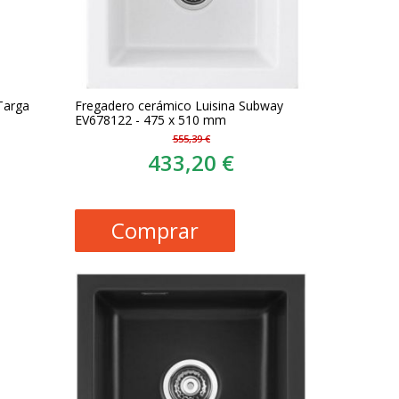
Targa
Fregadero cerámico Luisina Subway
EV678122 - 475 x 510 mm
555,39 €
433,20 €
Comprar