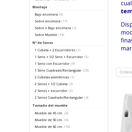
cual
Montaje
tem
Bajo encimera
(8)
Sobre encimera
(17)
Disp
Sobre ó Bajo encimera
(2)
mod
Sobre Mueble
(18)
fina
Nº de Senos
marc
1 Cubeta + 2 Escurridores
(1)
1 Seno + 1/2 Seno + Escurridor
(5)
1 Seno con Escurridor
(9)
1 Seno Cuadrado/Rectangular
(20)
Ordena
2 Cubetas asimétricas
(1)
2 Senos + 1/2 Cubeta
(2)
2 Senos + escurridor
(3)
2 Senos Cuadrado/Rectangular
(4)
Tamaño del mueble
Mueble de 45 cm.
(6)
Mueble de 50 cm.
(6)
Mueble de 60 cm.
(16)