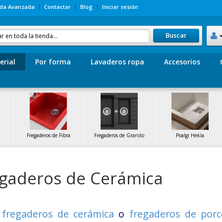
da Avanzada
Contactar
Blog
Iniciar sesión
Buscar
erial
Por forma
Lavaderos ropa
Accesorios
Fregaderos de Fibra
Fregaderos de Granito
Poalgi Hekla
gaderos de Cerámica
s
fregaderos de cerámica
o
fregaderos de porc