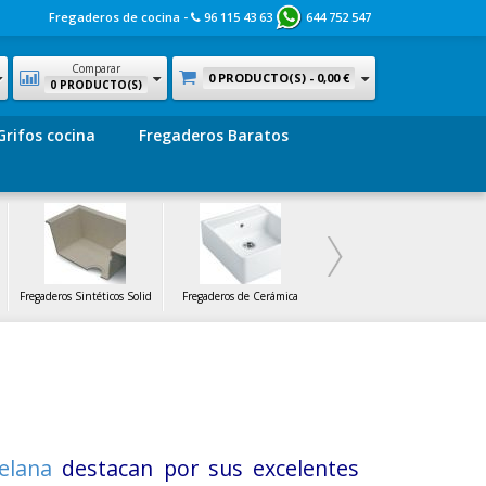
Fregaderos de cocina -
96 115 43 63
644 752 547
Comparar
0 PRODUCTO(S) -
0,00 €
0 PRODUCTO(S)
Grifos cocina
Fregaderos Baratos
Fregaderos Sintéticos Solid
Fregaderos de Cerámica
Fregaderos de Cristal
elana
destacan por sus excelentes