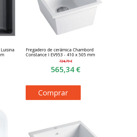
Luisina
Fregadero de cerámica Chambord
mm
Constance I EV953 - 410 x 505 mm
724,79 €
565,34 €
Comprar