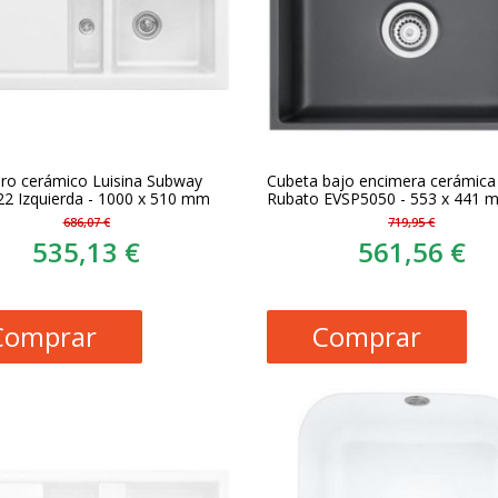
ro cerámico Luisina Subway
Cubeta bajo encimera cerámica 
2 Izquierda - 1000 x 510 mm
Rubato EVSP5050 - 553 x 441 
686,07 €
719,95 €
535,13 €
561,56 €
Comprar
Comprar