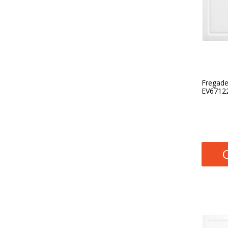
Fregade
EV67122