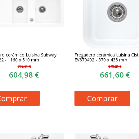
ro cerámico Luisina Subway
Fregadero cerámica Luisina Cis
2 - 1160 x 510 mm
EV670402 - 370 x 435 mm
775,61 €
848,21 €
604,98 €
661,60 €
Comprar
Comprar