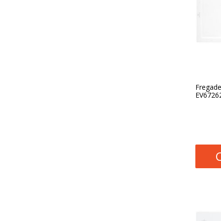
Fregade
EV67262