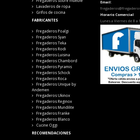
Fregaderos sobre mueble
Email:
Lavaderos de ropa
fregaderos@fregadero
Grifos de cocina
Horario Comercial
FABRICANTES
Lunes a Viernes de 8 a 
Fregaderos Poalgi
Fregaderos Syan
Fregaderos Teka
Fregaderos Rodi
Fregaderos Luisina
Fregaderos Chambord
Fregaderos Pyramis
Fregaderos Schock
Fregaderos Roca
Fregaderos Unique by
Andemen
Fregaderos Ukinox
Fregaderos Reginox
Fregaderos Mundilite
Fregaderos Franke
Fregaderos Blanco
Cucine Oggi
RECOMENDACIONES