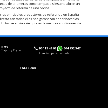
de marcas de encimeras como compac o silestone abren un
royecto de reforma de una cocina.
los principales productores de referencia en España
 directa con todos ellos nos garantizan poder hacer las
oductos se envían siempre en la mejores condiciones de
UROS
96 115 43 63
644 752 547
 Tarjeta y Paypal
Atención personalizada
FACEBOOK