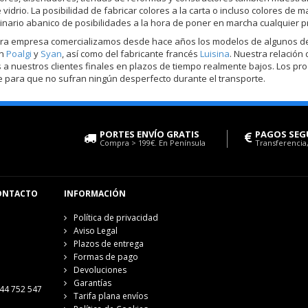
e vidrio. La posibilidad de fabricar colores a la carta o incluso colores 
inario abanico de posibilidades a la hora de poner en marcha cualquier p
ra empresa comercializamos desde hace años los modelos de algunos de 
on
Poalgi
y
Syan
, así como del fabricante francés
Luisina
. Nuestra relación
 a nuestros clientes finales en plazos de tiempo realmente bajos. Los pr
 para que no sufran ningún desperfecto durante el transporte.
PORTES ENVÍO GRATIS
PAGOS SEG
Compra > 199€. En Península
Transferencia,
ONTACTO
INFORMACIÓN
Política de privacidad
Aviso Legal
Plazos de entrega
Formas de pago
Devoluciones
Garantías
44 752 547
Tarifa plana envíos