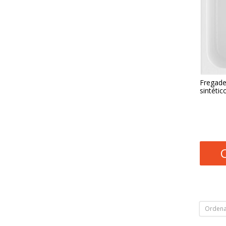
Fregade
sintétic
Ordena