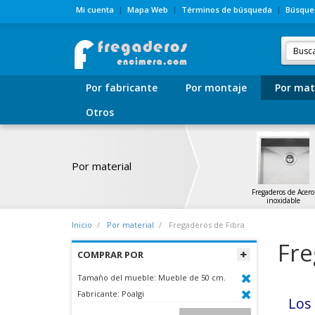
Mi cuenta
Mapa Web
Términos de búsqueda
Búsque
Por fabricante
Por montaje
Por mat
Otros
Por material
Fregaderos de Acero
inoxidable
Inicio
Por material
Fregaderos de Fibra
Fre
COMPRAR POR
Tamaño del mueble:
Mueble de 50 cm.
Fabricante:
Poalgi
Lo