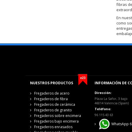
fibras d
extraord
En nuest
como s
entregas
embalaje
e23
NUESTROS PRODUCTOS
INFORMACIÓN DE C
Dirección:
Fregaderos de acero
Fregaderos de fibra
Plaza La Safor, 3 bajo
46014 Valencia (Spain)
Fregaderos de cerámica
Teléfono:
Fregaderos de granito
96 115 43 63
Fregaderos sobre encimera
Fregaderos bajo encimera
WhatsApp 6
Fregaderos enrasados