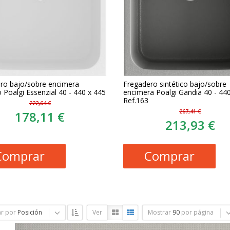
ro bajo/sobre encimera
Fregadero sintético bajo/sobre
o Poalgi Essenzial 40 - 440 x 445
encimera Poalgi Gandia 40 - 440
Ref.163
222,64 €
267,41 €
178,11 €
213,93 €
Comprar
Comprar
r por
Posición
Ver
Mostrar
90
por página