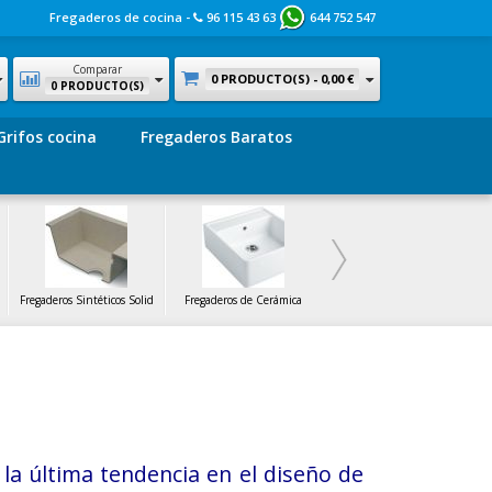
Fregaderos de cocina -
96 115 43 63
644 752 547
Comparar
0 PRODUCTO(S) -
0,00 €
0 PRODUCTO(S)
Grifos cocina
Fregaderos Baratos
Fregaderos Sintéticos Solid
Fregaderos de Cerámica
Fregaderos de Cristal
la última tendencia en el diseño de