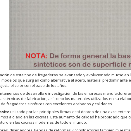
cación de este tipo de fregaderas ha avanzado y evolucionado mucho en l
 modelos que surgían como alternativa al acero, material predominante e
jecía el color con el paso de los años.
rtamentos de desarrollo e investigación de las empresas manufactureras 
las técnicas de fabricación, así como los materiales utilizados en su elabo
r de fregaderos sintéticos con excelentes acabados y calidades.
site
utilizado por las principales firmas está dotado de una excelente re
mos a diario en las cocinas. Este aumento de calidad ha propiciado que c
turo en las cocinas modernas de todo el mundo.
res, diseñadores, tiendas de reformas y constructores también muestran