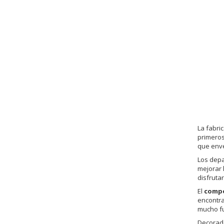
La fabri
primeros
que enve
Los depa
mejorar 
disfruta
El
compo
encontra
mucho fu
Decorado