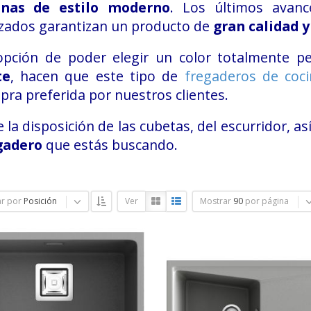
inas de estilo moderno
. Los últimos avanc
izados garantizan un producto de
gran calidad y
opción de poder elegir un color totalmente p
te
, hacen que este tipo de
fregaderos de coc
ra preferida por nuestros clientes.
e la disposición de las cubetas, del escurridor, a
gadero
que estás buscando.
r por
Posición
Ver
Mostrar
90
por página