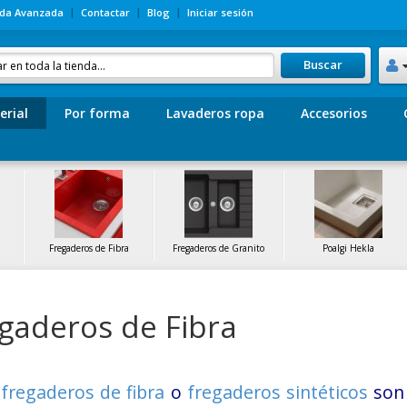
da Avanzada
Contactar
Blog
Iniciar sesión
Buscar
erial
Por forma
Lavaderos ropa
Accesorios
Fregaderos de Fibra
Fregaderos de Granito
Poalgi Hekla
gaderos de Fibra
s
fregaderos de fibra
o
fregaderos sintéticos
son 