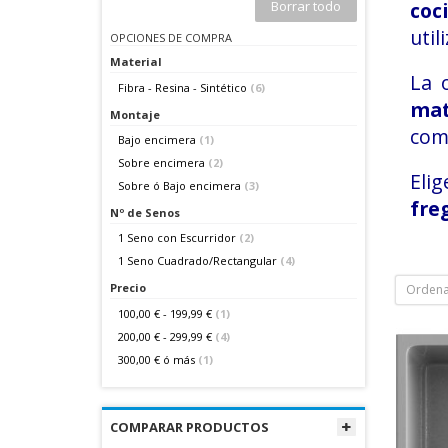
Borrar todo
coc
util
OPCIONES DE COMPRA
Material
La 
Fibra - Resina - Sintético
(6)
ma
Montaje
comp
Bajo encimera
(1)
Sobre encimera
(2)
Elig
Sobre ó Bajo encimera
(3)
fre
Nº de Senos
1 Seno con Escurridor
(2)
1 Seno Cuadrado/Rectangular
(4)
Precio
Ordena
100,00 €
-
199,99 €
(1)
200,00 €
-
299,99 €
(4)
300,00 €
ó más
(1)
COMPARAR PRODUCTOS