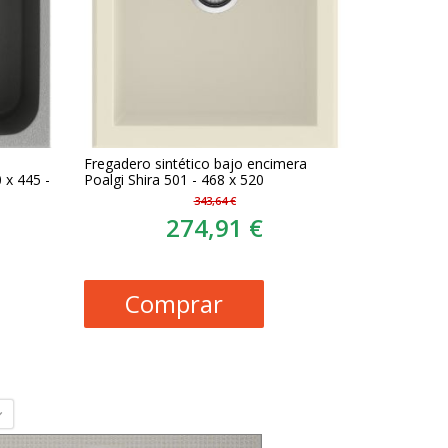
Fregadero sintético bajo encimera
 x 445 -
Poalgi Shira 501 - 468 x 520
343,64 €
274,91 €
Comprar