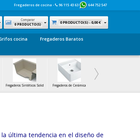
Fregaderos de cocina -
96 115 43 63
644 752 547
Comparar
0 PRODUCTO(S) -
0,00 €
0 PRODUCTO(S)
Grifos cocina
Fregaderos Baratos
Fregaderos Sintéticos Solid
Fregaderos de Cerámica
Fregaderos de Cristal
la última tendencia en el diseño de