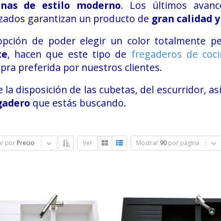
inas de estilo moderno
. Los últimos avanc
izados garantizan un producto de
gran calidad y
opción de poder elegir un color totalmente p
te
, hacen que este tipo de
fregaderos de coc
ra preferida por nuestros clientes.
e la disposición de las cubetas, del escurridor, a
gadero
que estás buscando.
r por
Precio
Ver
Mostrar
90
por página