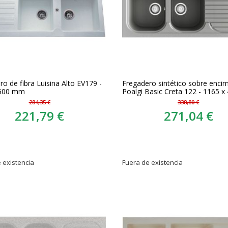
o de fibra Luisina Alto EV179 -
Fregadero sintético sobre enci
 500 mm
Poalgi Basic Creta 122 - 1165 x
284,35 €
338,80 €
221,79 €
271,04 €
 existencia
Fuera de existencia