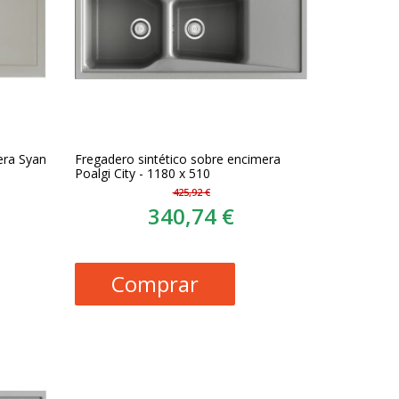
era Syan
Fregadero sintético sobre encimera
Poalgi City - 1180 x 510
425,92 €
340,74 €
Comprar