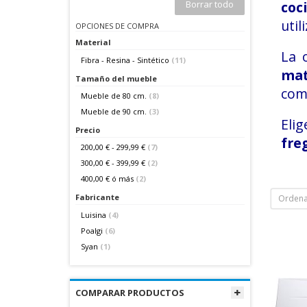
Borrar todo
coc
util
OPCIONES DE COMPRA
Material
La 
Fibra - Resina - Sintético
(11)
ma
Tamaño del mueble
comp
Mueble de 80 cm.
(8)
Mueble de 90 cm.
(3)
Elig
Precio
fre
200,00 €
-
299,99 €
(7)
300,00 €
-
399,99 €
(2)
400,00 €
ó más
(2)
Fabricante
Ordena
Luisina
(4)
Poalgi
(6)
Syan
(1)
COMPARAR PRODUCTOS