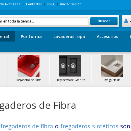
da Avanzada
Contactar
Blog
Iniciar sesión
Buscar
erial
Por forma
Lavaderos ropa
Accesorios
Fregaderos de Fibra
Fregaderos de Granito
Poalgi Hekla
gaderos de Fibra
s
fregaderos de fibra
o
fregaderos sintéticos
son 