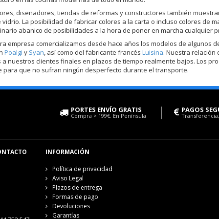
res, diseñadores, tiendas de reformas y constructores también muestran
e vidrio. La posibilidad de fabricar colores a la carta o incluso colores 
inario abanico de posibilidades a la hora de poner en marcha cualquier p
ra empresa comercializamos desde hace años los modelos de algunos de 
on
Poalgi
y
Syan
, así como del fabricante francés
Luisina
. Nuestra relación
 a nuestros clientes finales en plazos de tiempo realmente bajos. Los pr
 para que no sufran ningún desperfecto durante el transporte.
PORTES ENVÍO GRATIS
PAGOS SEG
Compra > 199€. En Península
Transferencia,
ONTACTO
INFORMACIÓN
Política de privacidad
Aviso Legal
Plazos de entrega
Formas de pago
Devoluciones
Garantías