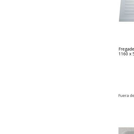
Fregader
1160 x
Fuera de