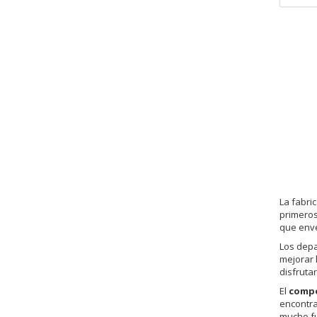
La fabri
primeros
que enve
Los depa
mejorar 
disfruta
El
compo
encontra
mucho fu