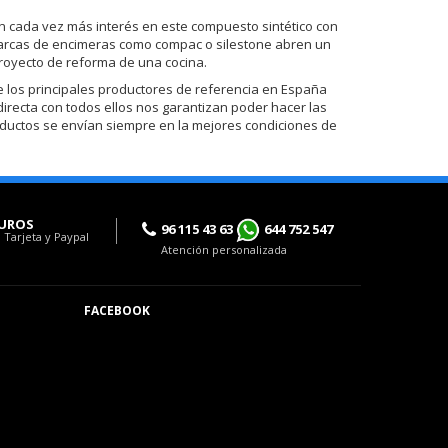
 cada vez más interés en este compuesto sintético con
de marcas de encimeras como compac o silestone abren un
royecto de reforma de una cocina.
los principales productores de referencia en España
 directa con todos ellos nos garantizan poder hacer las
oductos se envían siempre en la mejores condiciones de
UROS
96 115 43 63
644 752 547
 Tarjeta y Paypal
Atención personalizada
FACEBOOK