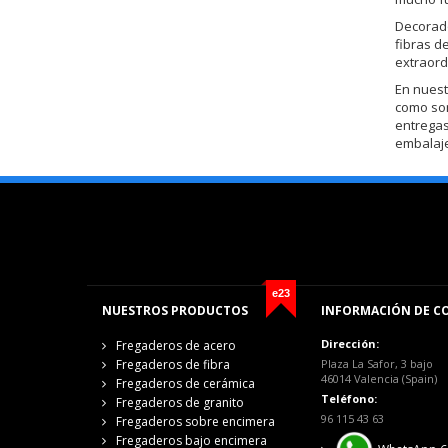
Decorado
fibras d
extraord
En nuest
como s
entregas
embalaje
e23
NUESTROS PRODUCTOS
INFORMACIÓN DE C
Dirección:
Fregaderos de acero
Fregaderos de fibra
Plaza La Safor, 3 bajo
46014 Valencia (Spain)
Fregaderos de cerámica
Teléfono:
Fregaderos de granito
96 115 43 63
Fregaderos sobre encimera
Fregaderos bajo encimera