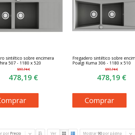
ro sintético sobre encimera
Fregadero sintético sobre enci
hira 507 - 1180 x 520
Poalgi Kuma 306 - 1180 x 510
597,74 €
597,74 €
478,19 €
478,19 €
Comprar
Comprar
r por
Precio
Ver
Mostrar
90
por página