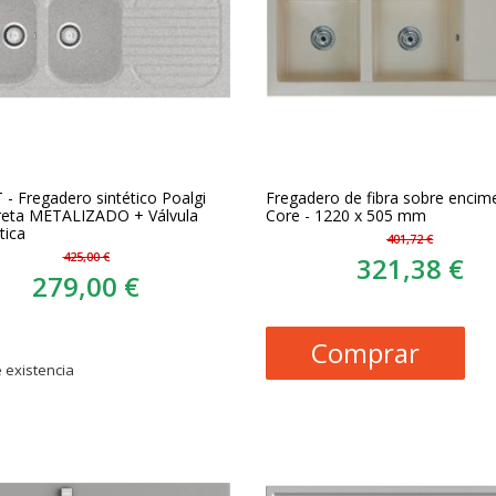
- Fregadero sintético Poalgi
Fregadero de fibra sobre encim
reta METALIZADO + Válvula
Core - 1220 x 505 mm
ica
401,72 €
425,00 €
321,38 €
279,00 €
Comprar
 existencia