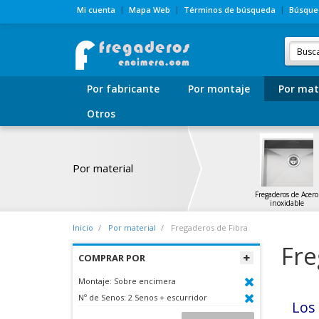
Mi cuenta
Mapa Web
Términos de búsqueda
Búsque
Por fabricante
Por montaje
Por mat
Otros
Por material
Fregaderos de Acero
inoxidable
Inicio
Por material
Fregaderos de Fibra
Fre
COMPRAR POR
Montaje:
Sobre encimera
Nº de Senos:
2 Senos + escurridor
Lo