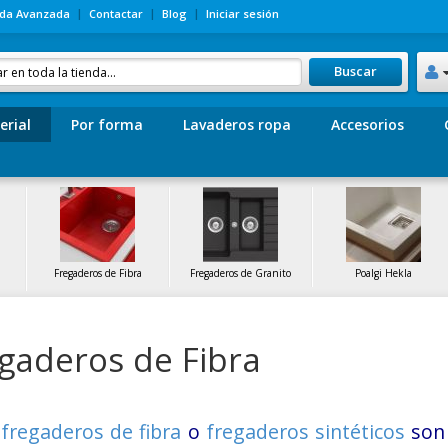
da Avanzada
Contactar
Blog
Iniciar sesión
Buscar
erial
Por forma
Lavaderos ropa
Accesorios
Fregaderos de Fibra
Fregaderos de Granito
Poalgi Hekla
gaderos de Fibra
s
fregaderos de fibra
o
fregaderos sintéticos
son 