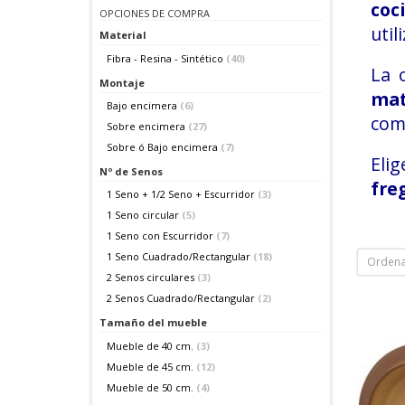
coc
OPCIONES DE COMPRA
util
Material
Fibra - Resina - Sintético
(40)
La 
Montaje
ma
Bajo encimera
(6)
comp
Sobre encimera
(27)
Sobre ó Bajo encimera
(7)
Elig
Nº de Senos
fre
1 Seno + 1/2 Seno + Escurridor
(3)
1 Seno circular
(5)
1 Seno con Escurridor
(7)
1 Seno Cuadrado/Rectangular
(18)
Ordena
2 Senos circulares
(3)
2 Senos Cuadrado/Rectangular
(2)
Tamaño del mueble
Mueble de 40 cm.
(3)
Mueble de 45 cm.
(12)
Mueble de 50 cm.
(4)