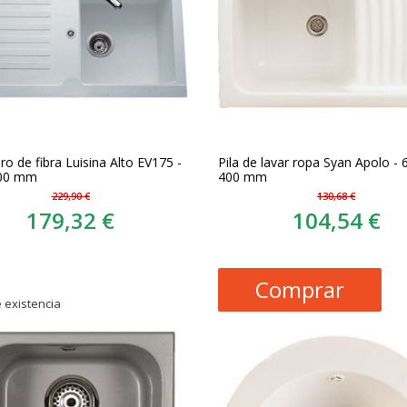
o de fibra Luisina Alto EV175 -
Pila de lavar ropa Syan Apolo - 
500 mm
400 mm
229,90 €
130,68 €
179,32 €
104,54 €
Comprar
 existencia