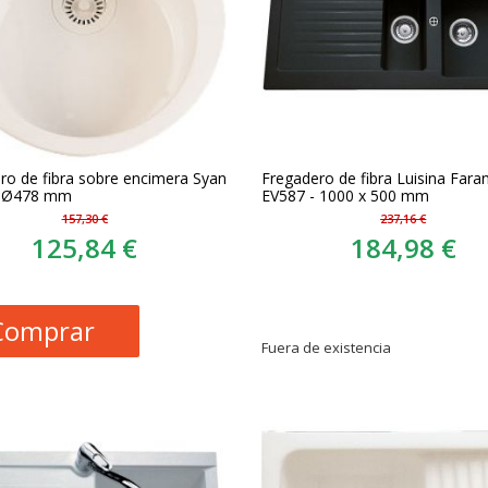
ro de fibra sobre encimera Syan
Fregadero de fibra Luisina Fara
- Ø478 mm
EV587 - 1000 x 500 mm
157,30 €
237,16 €
125,84 €
184,98 €
Comprar
Fuera de existencia