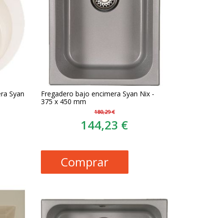
ra Syan
Fregadero bajo encimera Syan Nix -
375 x 450 mm
180,29 €
144,23 €
Comprar