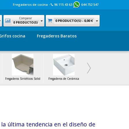
Fregaderos de cocina -
96 115 43 63
644 752 547
Comparar
0 PRODUCTO(S) -
0,00 €
0 PRODUCTO(S)
Grifos cocina
Fregaderos Baratos
Fregaderos Sintéticos Solid
Fregaderos de Cerámica
Fregaderos de Cristal
la última tendencia en el diseño de