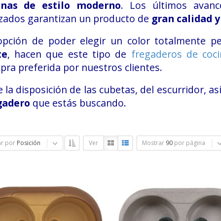
inas de estilo moderno
. Los últimos avanc
izados garantizan un producto de
gran calidad y
opción de poder elegir un color totalmente p
te
, hacen que este tipo de
fregaderos de coc
ra preferida por nuestros clientes.
e la disposición de las cubetas, del escurridor, a
gadero
que estás buscando.
r por
Posición
Ver
Mostrar
90
por página