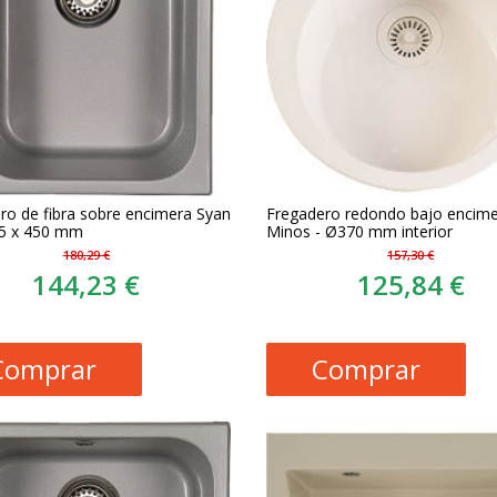
ro de fibra sobre encimera Syan
Fregadero redondo bajo encime
75 x 450 mm
Minos - Ø370 mm interior
180,29 €
157,30 €
144,23 €
125,84 €
Comprar
Comprar