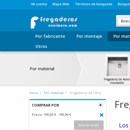
Mi cuenta
Mapa Web
Términos de búsqueda
Búsque
Por fabricante
Por montaje
Por mat
Otros
Por material
Fregaderos de Acero
inoxidable
Inicio
Por material
Fregaderos de Fibra
Fre
COMPRAR POR
Precio:
100,00 € - 199,99 €
Lo
Borrar todo