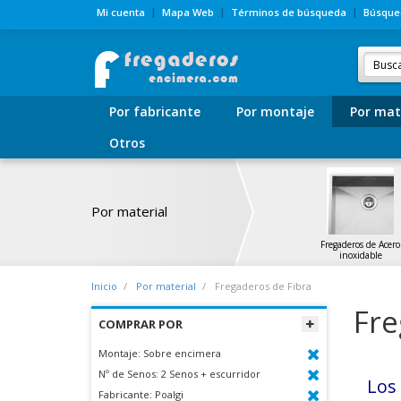
Mi cuenta
Mapa Web
Términos de búsqueda
Búsque
Por fabricante
Por montaje
Por mat
Otros
Por material
Fregaderos de Acero
inoxidable
Inicio
Por material
Fregaderos de Fibra
Fre
COMPRAR POR
Montaje:
Sobre encimera
Nº de Senos:
2 Senos + escurridor
Lo
Fabricante:
Poalgi