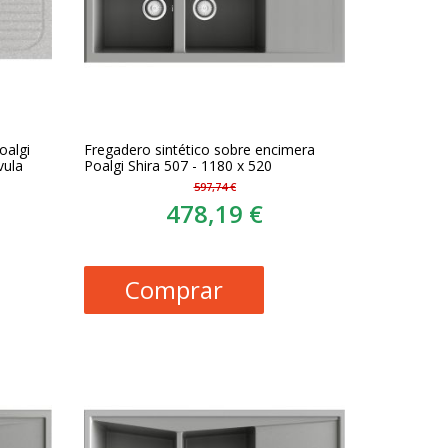
oalgi
Fregadero sintético sobre encimera
vula
Poalgi Shira 507 - 1180 x 520
597,74 €
478,19 €
Comprar