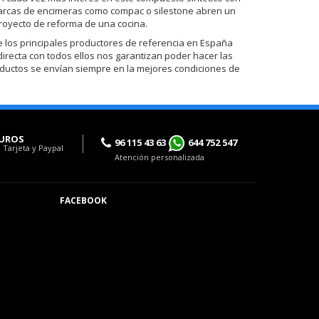
de marcas de encimeras como compac o silestone abren un
royecto de reforma de una cocina.
los principales productores de referencia en España
 directa con todos ellos nos garantizan poder hacer las
oductos se envían siempre en la mejores condiciones de
UROS
96 115 43 63
644 752 547
 Tarjeta y Paypal
Atención personalizada
FACEBOOK