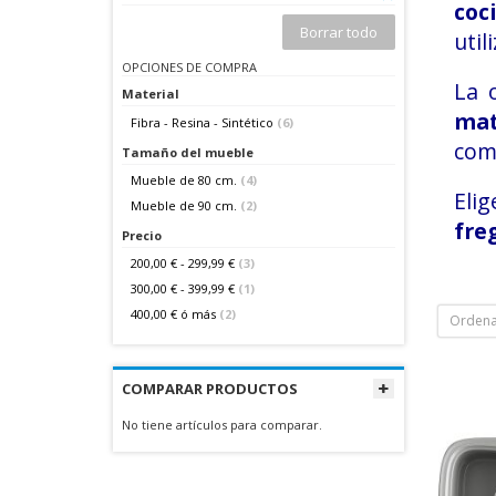
coc
Borrar todo
util
OPCIONES DE COMPRA
La 
Material
ma
Fibra - Resina - Sintético
(6)
comp
Tamaño del mueble
Mueble de 80 cm.
(4)
Elig
Mueble de 90 cm.
(2)
fre
Precio
200,00 €
-
299,99 €
(3)
300,00 €
-
399,99 €
(1)
400,00 €
ó más
(2)
Ordena
COMPARAR PRODUCTOS
No tiene artículos para comparar.