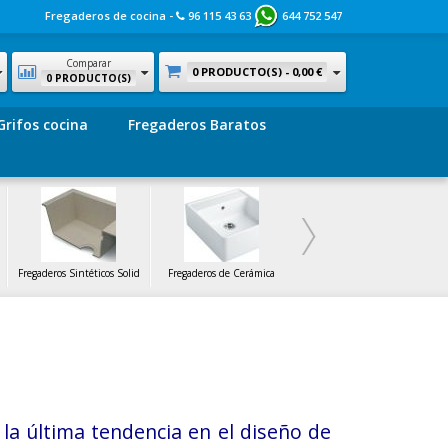
Fregaderos de cocina -
96 115 43 63
644 752 547
Comparar
0 PRODUCTO(S) -
0,00 €
0 PRODUCTO(S)
Grifos cocina
Fregaderos Baratos
Fregaderos Sintéticos Solid
Fregaderos de Cerámica
Fregaderos de Cristal
la última tendencia en el diseño de