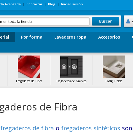
da Avanzada
Contactar
Blog
Iniciar sesión
Buscar
erial
Por forma
Lavaderos ropa
Accesorios
Fregaderos de Fibra
Fregaderos de Granito
Poalgi Hekla
gaderos de Fibra
s
fregaderos de fibra
o
fregaderos sintéticos
son 