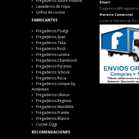
Fregaderos sobre mueble
Email:
Lavaderos de ropa
fregaderos@fregadero
Grifos de cocina
Horario Comercial
FABRICANTES
Lunes a Viernes de 8 a 
Fregaderos Poalgi
Fregaderos Syan
Fregaderos Teka
Fregaderos Rodi
Fregaderos Luisina
Fregaderos Chambord
Fregaderos Pyramis
Fregaderos Schock
Fregaderos Roca
Fregaderos Unique by
Andemen
Fregaderos Ukinox
Fregaderos Reginox
Fregaderos Mundilite
Fregaderos Franke
Fregaderos Blanco
Cucine Oggi
RECOMENDACIONES