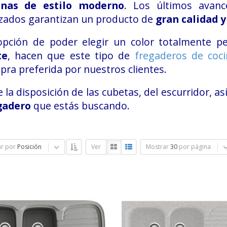
inas de estilo moderno
. Los últimos avanc
izados garantizan un producto de
gran calidad y
opción de poder elegir un color totalmente p
te
, hacen que este tipo de
fregaderos de coc
ra preferida por nuestros clientes.
e la disposición de las cubetas, del escurridor, a
gadero
que estás buscando.
r por
Posición
Ver
Mostrar
30
por página