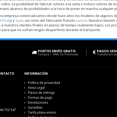
e vidrio. La posibilidad de fabricar colores a la carta o incluso colores 
inario abanico de posibilidades a la hora de poner en marcha cualquier p
ra empresa comercializamos desde hace años los modelos de algunos de 
on
Poalgi
y
Syan
, así como del fabricante francés
Luisina
. Nuestra relación
 a nuestros clientes finales en plazos de tiempo realmente bajos. Los pr
 para que no sufran ningún desperfecto durante el transporte.
PORTES ENVÍO GRATIS
PAGOS SEG
Compra > 199€. En Península
Transferencia,
ONTACTO
INFORMACIÓN
Política de privacidad
Aviso Legal
Plazos de entrega
Formas de pago
Devoluciones
Garantías
44 752 547
Tarifa plana envíos