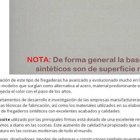
cación de este tipo de fregaderas ha avanzado y evolucionado mucho en l
 modelos que surgían como alternativa al acero, material predominante e
jecía el color con el paso de los años.
rtamentos de desarrollo e investigación de las empresas manufactureras 
las técnicas de fabricación, así como los materiales utilizados en su elabo
r de fregaderos sintéticos con excelentes acabados y calidades.
site
utilizado por las principales firmas está dotado de una excelente re
mos a diario en las cocinas. Este aumento de calidad ha propiciado que c
turo en las cocinas modernas de todo el mundo.
res, diseñadores, tiendas de reformas y constructores también muestran