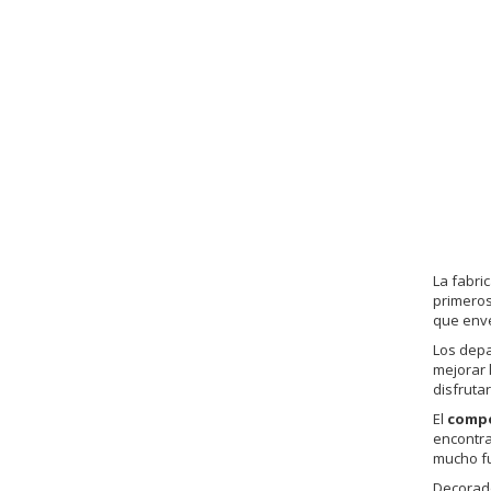
La fabri
primeros
que enve
Los depa
mejorar 
disfruta
El
compo
encontra
mucho fu
Decorado