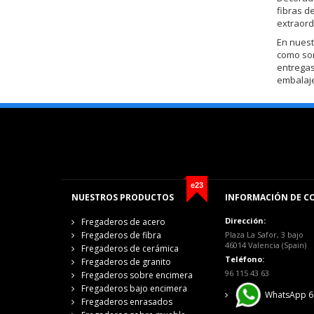
fibras d
extraord
En nuest
como s
entregas
embalaje
e23
NUESTROS PRODUCTOS
INFORMACIÓN DE C
Dirección:
Fregaderos de acero
Fregaderos de fibra
Plaza La Safor, 3 bajo
46014 Valencia (Spain)
Fregaderos de cerámica
Teléfono:
Fregaderos de granito
96 115 43 63
Fregaderos sobre encimera
Fregaderos bajo encimera
WhatsApp 6
Fregaderos enrasados