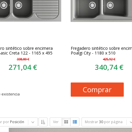
ro sintético sobre encimera
Fregadero sintético sobre enci
Basic Creta 122 - 1165 x 495
Poalgi City - 1180 x 510
338,80 €
425,92 €
271,04 €
340,74 €
Comprar
 existencia
r por
Posición
Ver
Mostrar
30
por página