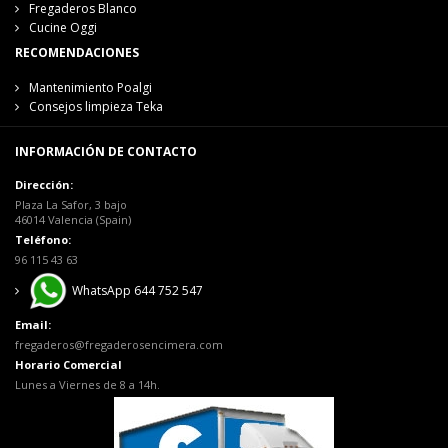
Fregaderos Blanco
Cucine Oggi
RECOMENDACIONES
Mantenimiento Poalgi
Consejos limpieza Teka
INFORMACIÓN DE CONTACTO
Dirección:
Plaza La Safor, 3 bajo
46014 Valencia (Spain)
Teléfono:
96 115 43 63
WhatsApp 644 752 547
Email:
fregaderos@fregaderosencimera.com
Horario Comercial
Lunes a Viernes de 8 a 14h.