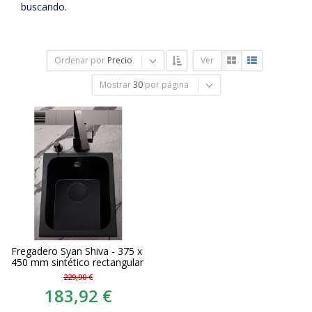
buscando.
Ordenar por
Precio
Ver
Mostrar
30
por página
Fregadero Syan Shiva - 375 x
450 mm sintético rectangular
229,90 €
183,92 €