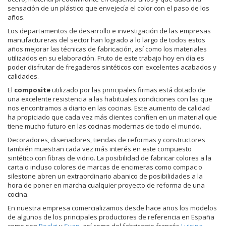
sensación de un plástico que envejecía el color con el paso de los
años.
Los departamentos de desarrollo e investigación de las empresas
manufactureras del sector han logrado a lo largo de todos estos
años mejorar las técnicas de fabricación, así como los materiales
utilizados en su elaboración. Fruto de este trabajo hoy en día es
poder disfrutar de fregaderos sintéticos con excelentes acabados y
calidades.
El
composite
utilizado por las principales firmas está dotado de
una excelente resistencia a las habituales condiciones con las que
nos encontramos a diario en las cocinas. Este aumento de calidad
ha propiciado que cada vez más clientes confíen en un material que
tiene mucho futuro en las cocinas modernas de todo el mundo.
Decoradores, diseñadores, tiendas de reformas y constructores
también muestran cada vez más interés en este compuesto
sintético con fibras de vidrio. La posibilidad de fabricar colores a la
carta o incluso colores de marcas de encimeras como compac o
silestone abren un extraordinario abanico de posibilidades a la
hora de poner en marcha cualquier proyecto de reforma de una
cocina.
En nuestra empresa comercializamos desde hace años los modelos
de algunos de los principales productores de referencia en España
como son
Poalgi
y
Syan
, así como del fabricante francés
Luisina
.