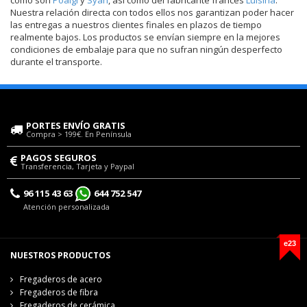
Nuestra relación directa con todos ellos nos garantizan poder hacer
las entregas a nuestros clientes finales en plazos de tiempo
realmente bajos. Los productos se envían siempre en la mejores
condiciones de embalaje para que no sufran ningún desperfecto
durante el transporte.
PORTES ENVÍO GRATIS
Compra > 199€. En Península
PAGOS SEGUROS
Transferencia, Tarjeta y Paypal
96 115 43 63
644 752 547
Atención personalizada
e23
NUESTROS PRODUCTOS
Fregaderos de acero
Fregaderos de fibra
Fregaderos de cerámica