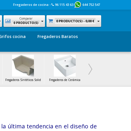
Fregaderos de cocina -
96 115 43 63
644 752 547
Comparar
0 PRODUCTO(S) -
0,00 €
0 PRODUCTO(S)
Grifos cocina
Fregaderos Baratos
Fregaderos Sintéticos Solid
Fregaderos de Cerámica
Fregaderos de Cristal
la última tendencia en el diseño de