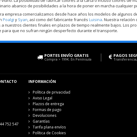
e vidrio. La posibilidad de fabricar colores a la carta o incluso colores 
inario abanico de posibilidades a la hora de poner en marcha cualquier p
ra empresa comercializamos desde hace años los modelos de algunos de 
on
Poalgi
y
Syan
, así como del fabricante francés
Luisina
. Nuestra relación
 a nuestros clientes finales en plazos de tiempo realmente bajos. Los pr
 para que no sufran ningún desperfecto durante el transporte.
PORTES ENVÍO GRATIS
PAGOS SEG
Compra > 199€. En Península
Transferencia,
ONTACTO
INFORMACIÓN
Política de privacidad
Aviso Legal
Plazos de entrega
Formas de pago
Devoluciones
Garantías
44 752 547
Tarifa plana envíos
Política de Cookies