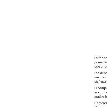
La fabri
primeros
que enve
Los depa
mejorar 
disfruta
El
compo
encontra
mucho fu
Decorado