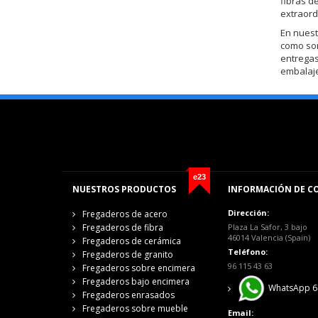
fibras d
extraord
En nuest
como s
entregas
embalaje
e23
NUESTROS PRODUCTOS
INFORMACIÓN DE C
Dirección:
Fregaderos de acero
Fregaderos de fibra
Plaza La Safor, 3 bajo
46014 Valencia (Spain)
Fregaderos de cerámica
Teléfono:
Fregaderos de granito
96 115 43 63
Fregaderos sobre encimera
Fregaderos bajo encimera
WhatsApp 6
Fregaderos enrasados
Fregaderos sobre mueble
Email: