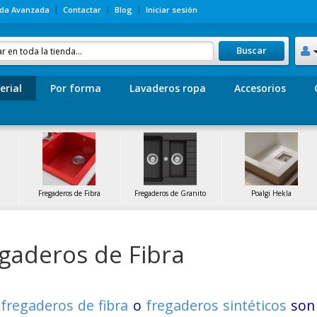
da Avanzada
Contactar
Blog
Iniciar sesión
Buscar
erial
Por forma
Lavaderos ropa
Accesorios
Fregaderos de Fibra
Fregaderos de Granito
Poalgi Hekla
gaderos de Fibra
s
fregaderos de fibra
o
fregaderos sintéticos
son 