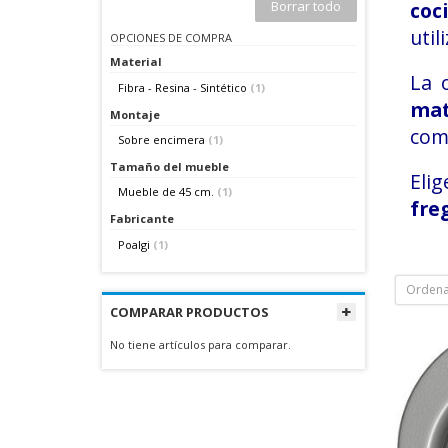
Borrar todo
coc
util
OPCIONES DE COMPRA
Material
La 
Fibra - Resina - Sintético
(1)
ma
Montaje
comp
Sobre encimera
(1)
Tamaño del mueble
Elig
Mueble de 45 cm.
(1)
fre
Fabricante
Poalgi
(1)
Ordena
COMPARAR PRODUCTOS
No tiene artículos para comparar.