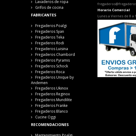
Lavaderos de ropa
fregaderos@fregadero
Grifos de cocina
Horario Comercial
FABRICANTES
Lunes a Viernes de 8 a 
Fregaderos Poalgi
Fregaderos Syan
Fregaderos Teka
Fregaderos Rodi
Fregaderos Luisina
Fregaderos Chambord
Fregaderos Pyramis
Fregaderos Schock
Fregaderos Roca
Fregaderos Unique by
Andemen
Fregaderos Ukinox
Fregaderos Reginox
Fregaderos Mundilite
Fregaderos Franke
Fregaderos Blanco
Cucine Oggi
RECOMENDACIONES
Mantenimiento Poalgi