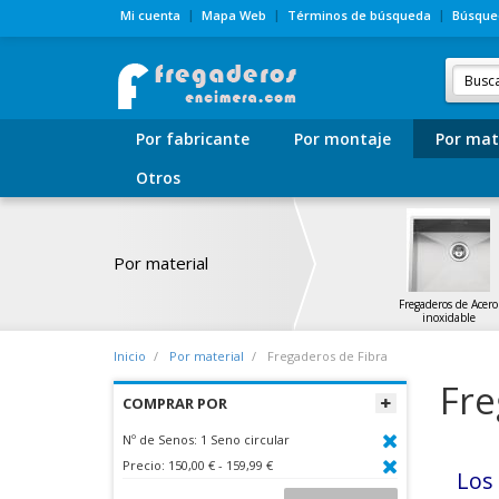
Mi cuenta
Mapa Web
Términos de búsqueda
Búsque
Por fabricante
Por montaje
Por mat
Otros
Por material
Fregaderos de Acero
inoxidable
Inicio
Por material
Fregaderos de Fibra
Fre
COMPRAR POR
Nº de Senos:
1 Seno circular
Precio:
150,00 € - 159,99 €
Lo