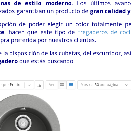
inas de estilo moderno
. Los últimos avanc
izados garantizan un producto de
gran calidad y
opción de poder elegir un color totalmente p
te
, hacen que este tipo de
fregaderos de coc
ra preferida por nuestros clientes.
e la disposición de las cubetas, del escurridor, a
gadero
que estás buscando.
r por
Precio
Ver
Mostrar
30
por página