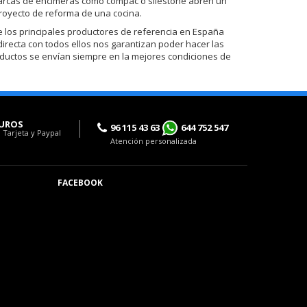
de marcas de encimeras como compac o silestone abren un
royecto de reforma de una cocina.
los principales productores de referencia en España
 directa con todos ellos nos garantizan poder hacer las
oductos se envían siempre en la mejores condiciones de
UROS
96 115 43 63
644 752 547
 Tarjeta y Paypal
Atención personalizada
FACEBOOK