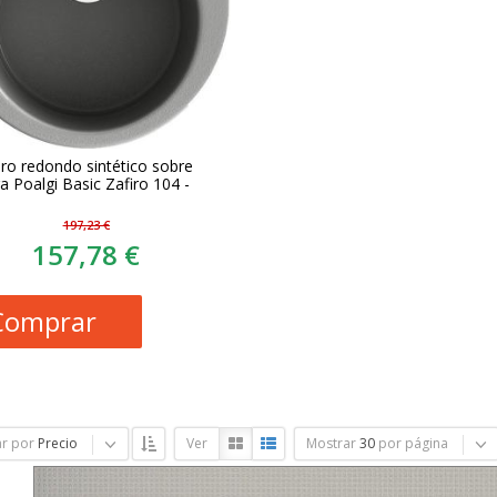
ro redondo sintético sobre
 Poalgi Basic Zafiro 104 -
197,23 €
157,78 €
Comprar
r por
Precio
Ver
Mostrar
30
por página