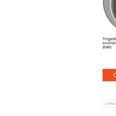
Fregade
encimera
Ø480
Ordena