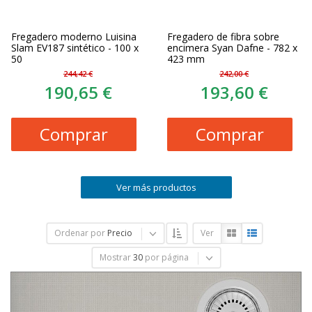
Fregadero moderno Luisina
Fregadero de fibra sobre
Slam EV187 sintético - 100 x
encimera Syan Dafne - 782 x
50
423 mm
244,42 €
242,00 €
190,65 €
193,60 €
Comprar
Comprar
Ver más productos
Ordenar por
Precio
Ver
Mostrar
30
por página