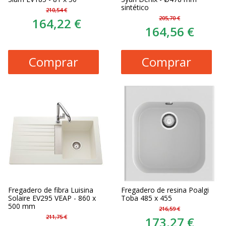
sintético
210,54 €
205,70 €
164,22 €
164,56 €
Comprar
Comprar
Fregadero de fibra Luisina
Fregadero de resina Poalgi
Solaire EV295 VEAP - 860 x
Toba 485 x 455
500 mm
216,59 €
211,75 €
173,27 €