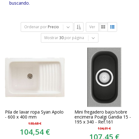
buscando.
Ordenar por
Precio
Ver
Mostrar
30
por página
Pila de lavar ropa Syan Apolo
Mini fregadero bajo/sobre
- 600 x 400 mm
encimera Poalgi Gandia 15 -
195 x 340 - Ref.161
130,68 €
134,31 €
104,54 €
107,45 €