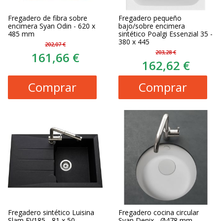
Fregadero de fibra sobre
Fregadero pequeño
encimera Syan Odin - 620 x
bajo/sobre encimera
485 mm
sintético Poalgi Essenzial 35 -
380 x 445
202,07 €
203,28 €
161,66 €
162,62 €
Comprar
Comprar
Fregadero sintético Luisina
Fregadero cocina circular
Slam EV185 - 81 x 50
Syan Denix - Ø478 mm