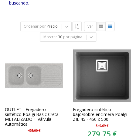
buscando.
Ordenar por
Precio
Ver
Mostrar
30
por página
OUTLET - Fregadero
Fregadero sintético
sintético Poalgi Basic Creta
bajo/sobre encimera Poalgi
METALIZADO + Válvula
ZIE 45 - 450 x 500
Automática
349,69 €
425,00 €
279,75 €