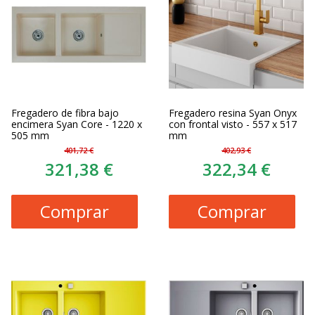
Fregadero de fibra bajo
Fregadero resina Syan Onyx
encimera Syan Core - 1220 x
con frontal visto - 557 x 517
505 mm
mm
401,72 €
402,93 €
321,38 €
322,34 €
Comprar
Comprar