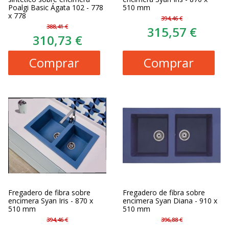
Poalgi Basic Ágata 102 - 778
510 mm
x 778
394,46 €
388,41 €
315,57 €
310,73 €
Comprar
Comprar
Fregadero de fibra sobre
Fregadero de fibra sobre
encimera Syan Iris - 870 x
encimera Syan Diana - 910 x
510 mm
510 mm
394,46 €
396,88 €