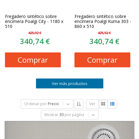
Fregadero sintético sobre
Fregadero sintético sobre
encimera Poalgi City - 1180 x
encimera Poalgi Kuma 303 -
510
860 x 510
425,92 €
425,92 €
340,74 €
340,74 €
Comprar
Comprar
Ver más productos
Ordenar por
Precio
Ver
Mostrar
30
por página