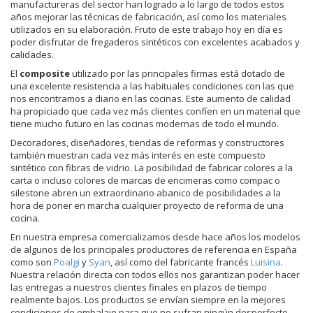
manufactureras del sector han logrado a lo largo de todos estos
años mejorar las técnicas de fabricación, así como los materiales
utilizados en su elaboración. Fruto de este trabajo hoy en día es
poder disfrutar de fregaderos sintéticos con excelentes acabados y
calidades.
El
composite
utilizado por las principales firmas está dotado de
una excelente resistencia a las habituales condiciones con las que
nos encontramos a diario en las cocinas. Este aumento de calidad
ha propiciado que cada vez más clientes confíen en un material que
tiene mucho futuro en las cocinas modernas de todo el mundo.
Decoradores, diseñadores, tiendas de reformas y constructores
también muestran cada vez más interés en este compuesto
sintético con fibras de vidrio. La posibilidad de fabricar colores a la
carta o incluso colores de marcas de encimeras como compac o
silestone abren un extraordinario abanico de posibilidades a la
hora de poner en marcha cualquier proyecto de reforma de una
cocina.
En nuestra empresa comercializamos desde hace años los modelos
de algunos de los principales productores de referencia en España
como son
Poalgi
y
Syan
, así como del fabricante francés
Luisina
.
Nuestra relación directa con todos ellos nos garantizan poder hacer
las entregas a nuestros clientes finales en plazos de tiempo
realmente bajos. Los productos se envían siempre en la mejores
condiciones de embalaje para que no sufran ningún desperfecto