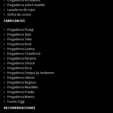
Fregaderos enrasados
Fregaderos sobre mueble
Lavaderos de ropa
Grifos de cocina
FABRICANTES
Fregaderos Poalgi
Fregaderos Syan
Fregaderos Teka
Fregaderos Rodi
Fregaderos Luisina
Fregaderos Chambord
Fregaderos Pyramis
Fregaderos Schock
Fregaderos Roca
Fregaderos Unique by Andemen
Fregaderos Ukinox
Fregaderos Reginox
Fregaderos Mundilite
Fregaderos Franke
Fregaderos Blanco
Cucine Oggi
RECOMENDACIONES