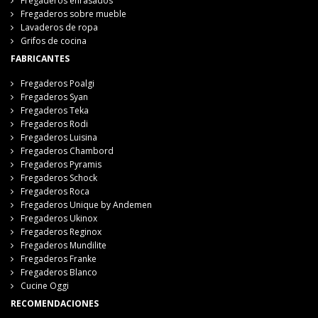
Fregaderos enrasados
Fregaderos sobre mueble
Lavaderos de ropa
Grifos de cocina
FABRICANTES
Fregaderos Poalgi
Fregaderos Syan
Fregaderos Teka
Fregaderos Rodi
Fregaderos Luisina
Fregaderos Chambord
Fregaderos Pyramis
Fregaderos Schock
Fregaderos Roca
Fregaderos Unique by Andemen
Fregaderos Ukinox
Fregaderos Reginox
Fregaderos Mundilite
Fregaderos Franke
Fregaderos Blanco
Cucine Oggi
RECOMENDACIONES