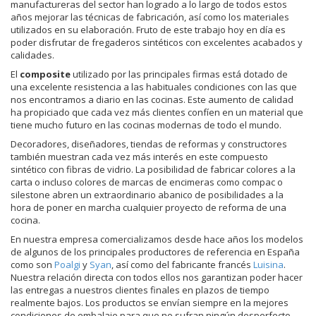
manufactureras del sector han logrado a lo largo de todos estos
años mejorar las técnicas de fabricación, así como los materiales
utilizados en su elaboración. Fruto de este trabajo hoy en día es
poder disfrutar de fregaderos sintéticos con excelentes acabados y
calidades.
El
composite
utilizado por las principales firmas está dotado de
una excelente resistencia a las habituales condiciones con las que
nos encontramos a diario en las cocinas. Este aumento de calidad
ha propiciado que cada vez más clientes confíen en un material que
tiene mucho futuro en las cocinas modernas de todo el mundo.
Decoradores, diseñadores, tiendas de reformas y constructores
también muestran cada vez más interés en este compuesto
sintético con fibras de vidrio. La posibilidad de fabricar colores a la
carta o incluso colores de marcas de encimeras como compac o
silestone abren un extraordinario abanico de posibilidades a la
hora de poner en marcha cualquier proyecto de reforma de una
cocina.
En nuestra empresa comercializamos desde hace años los modelos
de algunos de los principales productores de referencia en España
como son
Poalgi
y
Syan
, así como del fabricante francés
Luisina
.
Nuestra relación directa con todos ellos nos garantizan poder hacer
las entregas a nuestros clientes finales en plazos de tiempo
realmente bajos. Los productos se envían siempre en la mejores
condiciones de embalaje para que no sufran ningún desperfecto