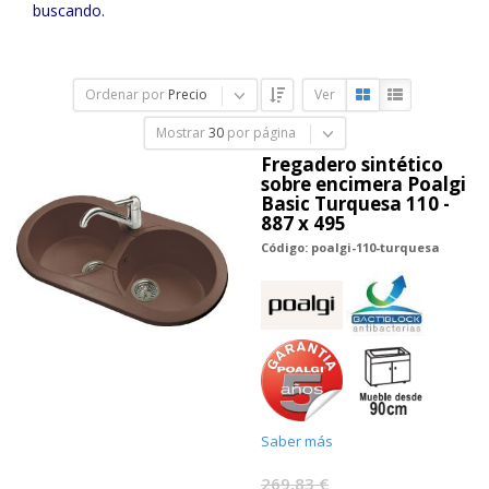
buscando.
Ordenar por
Precio
Ver
Mostrar
30
por página
Fregadero sintético
sobre encimera Poalgi
Basic Turquesa 110 -
887 x 495
Código: poalgi-110-turquesa
Saber más
269,83 €