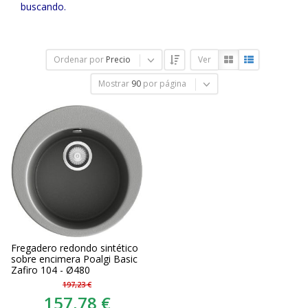
buscando.
Ordenar por
Precio
Ver
Mostrar
90
por página
Fregadero redondo sintético
sobre encimera Poalgi Basic
Zafiro 104 - Ø480
197,23 €
157,78 €