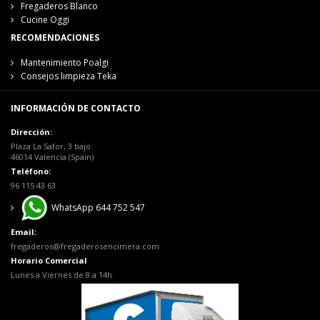
Fregaderos Blanco
Cucine Oggi
RECOMENDACIONES
Mantenimiento Poalgi
Consejos limpieza Teka
INFORMACIÓN DE CONTACTO
Dirección:
Plaza La Safor, 3 bajo
46014 Valencia (Spain)
Teléfono:
96 115 43 63
WhatsApp 644 752 547
Email:
fregaderos@fregaderosencimera.com
Horario Comercial
Lunes a Viernes de 8 a 14h.