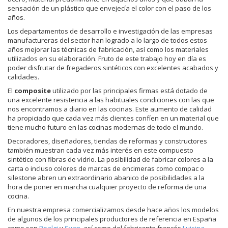
sensación de un plástico que envejecía el color con el paso de los
años.
Los departamentos de desarrollo e investigación de las empresas
manufactureras del sector han logrado a lo largo de todos estos
años mejorar las técnicas de fabricación, así como los materiales
utilizados en su elaboración. Fruto de este trabajo hoy en día es
poder disfrutar de fregaderos sintéticos con excelentes acabados y
calidades.
El
composite
utilizado por las principales firmas está dotado de
una excelente resistencia a las habituales condiciones con las que
nos encontramos a diario en las cocinas. Este aumento de calidad
ha propiciado que cada vez más clientes confíen en un material que
tiene mucho futuro en las cocinas modernas de todo el mundo.
Decoradores, diseñadores, tiendas de reformas y constructores
también muestran cada vez más interés en este compuesto
sintético con fibras de vidrio. La posibilidad de fabricar colores a la
carta o incluso colores de marcas de encimeras como compac o
silestone abren un extraordinario abanico de posibilidades a la
hora de poner en marcha cualquier proyecto de reforma de una
cocina.
En nuestra empresa comercializamos desde hace años los modelos
de algunos de los principales productores de referencia en España
como son
Poalgi
y
Syan
, así como del fabricante francés
Luisina
.