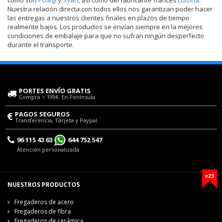
Nuestra relación directa con todos ellos nos garantizan poder hacer
las entregas a nuestros clientes finales en plazos de tiempo
realmente bajos. Los productos se envían siempre en la mejores
condiciones de embalaje para que no sufran ningún desperfecto
durante el transporte.
PORTES ENVÍO GRATIS
Compra > 199€. En Península
PAGOS SEGUROS
Transferencia, Tarjeta y Paypal
96 115 43 63
644 752 547
Atención personalizada
e23
NUESTROS PRODUCTOS
Fregaderos de acero
Fregaderos de fibra
Fregaderos de cerámica