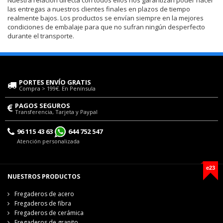
Nuestra relación directa con todos ellos nos garantizan poder hacer
las entregas a nuestros clientes finales en plazos de tiempo
realmente bajos. Los productos se envían siempre en la mejores
condiciones de embalaje para que no sufran ningún desperfecto
durante el transporte.
PORTES ENVÍO GRATIS
Compra > 199€. En Península
PAGOS SEGUROS
Transferencia, Tarjeta y Paypal
96 115 43 63
644 752 547
Atención personalizada
e23
NUESTROS PRODUCTOS
Fregaderos de acero
Fregaderos de fibra
Fregaderos de cerámica
Fregaderos de granito