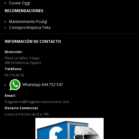
Cucine Oggi
RECOMENDACIONES
Mantenimiento Poalgi
Consejos limpieza Teka
INFORMACIÓN DE CONTACTO
Dirección:
Plaza La Safor, 3 bajo
46014 Valencia (Spain)
Teléfono:
96 115 43 63
WhatsApp 644 752 547
Email:
fregaderos@fregaderosencimera.com
Horario Comercial
Lunes a Viernes de 8 a 14h.