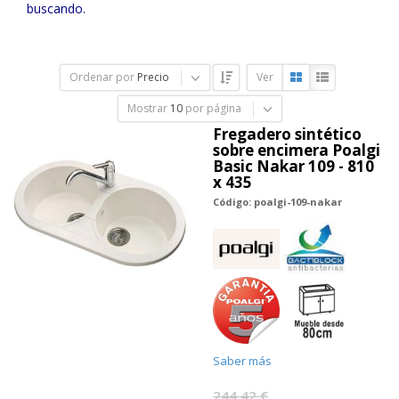
buscando.
Ordenar por
Precio
Ver
Mostrar
10
por página
Fregadero sintético
sobre encimera Poalgi
Basic Nakar 109 - 810
x 435
Código: poalgi-109-nakar
Saber más
244,42 €