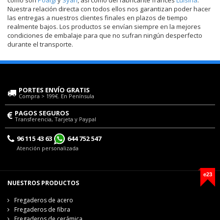
Nuestra relación directa con todos ellos nos garantizan poder hacer
las entregas a nuestros clientes finales en plazos de tiempo
realmente bajos. Los productos se envían siempre en la mejores
condiciones de embalaje para que no sufran ningún desperfecto
durante el transporte.
PORTES ENVÍO GRATIS
Compra > 199€. En Península
PAGOS SEGUROS
Transferencia, Tarjeta y Paypal
96 115 43 63
644 752 547
Atención personalizada
e23
NUESTROS PRODUCTOS
Fregaderos de acero
Fregaderos de fibra
Fregaderos de cerámica