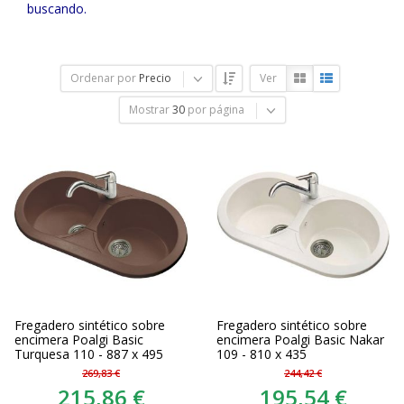
buscando.
Ordenar por
Precio
Ver
Mostrar
30
por página
Fregadero sintético sobre
Fregadero sintético sobre
encimera Poalgi Basic
encimera Poalgi Basic Nakar
Turquesa 110 - 887 x 495
109 - 810 x 435
269,83 €
244,42 €
215,86 €
195,54 €