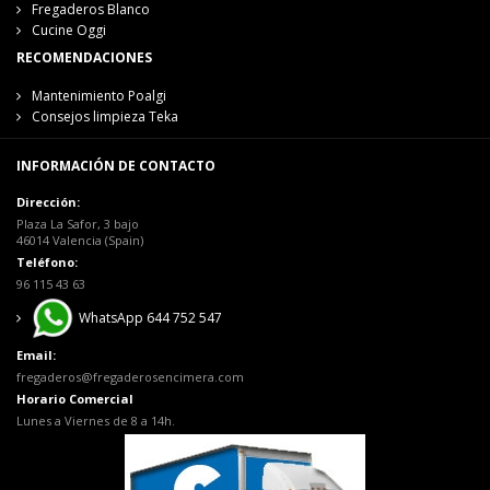
Fregaderos Blanco
Cucine Oggi
RECOMENDACIONES
Mantenimiento Poalgi
Consejos limpieza Teka
INFORMACIÓN DE CONTACTO
Dirección:
Plaza La Safor, 3 bajo
46014 Valencia (Spain)
Teléfono:
96 115 43 63
WhatsApp 644 752 547
Email:
fregaderos@fregaderosencimera.com
Horario Comercial
Lunes a Viernes de 8 a 14h.