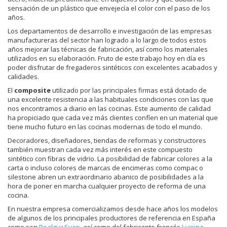
sensación de un plástico que envejecía el color con el paso de los
años.
Los departamentos de desarrollo e investigación de las empresas
manufactureras del sector han logrado a lo largo de todos estos
años mejorar las técnicas de fabricación, así como los materiales
utilizados en su elaboración. Fruto de este trabajo hoy en día es
poder disfrutar de fregaderos sintéticos con excelentes acabados y
calidades.
El
composite
utilizado por las principales firmas está dotado de
una excelente resistencia a las habituales condiciones con las que
nos encontramos a diario en las cocinas. Este aumento de calidad
ha propiciado que cada vez más clientes confíen en un material que
tiene mucho futuro en las cocinas modernas de todo el mundo.
Decoradores, diseñadores, tiendas de reformas y constructores
también muestran cada vez más interés en este compuesto
sintético con fibras de vidrio. La posibilidad de fabricar colores a la
carta o incluso colores de marcas de encimeras como compac o
silestone abren un extraordinario abanico de posibilidades a la
hora de poner en marcha cualquier proyecto de reforma de una
cocina.
En nuestra empresa comercializamos desde hace años los modelos
de algunos de los principales productores de referencia en España
como son
Poalgi
y
Syan
, así como del fabricante francés
Luisina
.