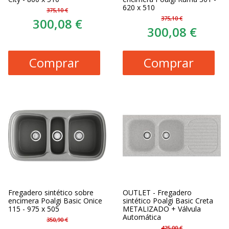
620 x 510
375,10 €
375,10 €
300,08 €
300,08 €
Comprar
Comprar
Fregadero sintético sobre
OUTLET - Fregadero
encimera Poalgi Basic Onice
sintético Poalgi Basic Creta
115 - 975 x 505
METALIZADO + Válvula
Automática
350,90 €
425,00 €