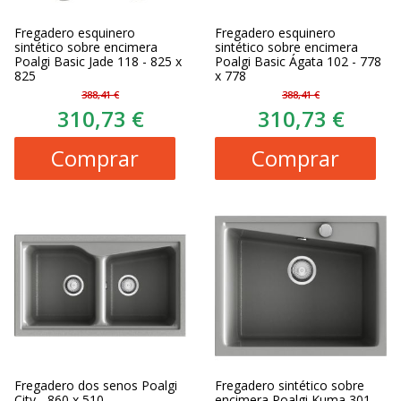
Fregadero esquinero
Fregadero esquinero
sintético sobre encimera
sintético sobre encimera
Poalgi Basic Jade 118 - 825 x
Poalgi Basic Ágata 102 - 778
825
x 778
388,41 €
388,41 €
310,73 €
310,73 €
Comprar
Comprar
Fregadero dos senos Poalgi
Fregadero sintético sobre
City - 860 x 510
encimera Poalgi Kuma 301 -