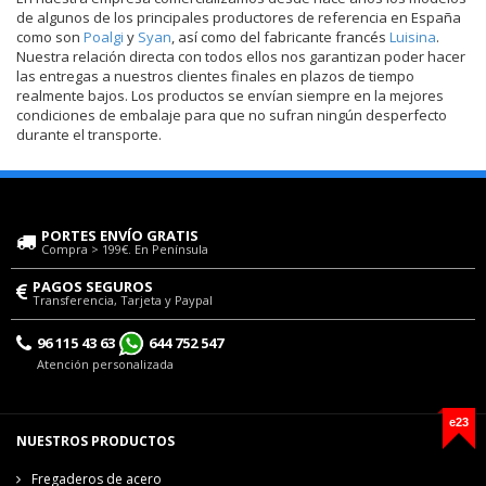
de algunos de los principales productores de referencia en España
como son
Poalgi
y
Syan
, así como del fabricante francés
Luisina
.
Nuestra relación directa con todos ellos nos garantizan poder hacer
las entregas a nuestros clientes finales en plazos de tiempo
realmente bajos. Los productos se envían siempre en la mejores
condiciones de embalaje para que no sufran ningún desperfecto
durante el transporte.
PORTES ENVÍO GRATIS
Compra > 199€. En Península
PAGOS SEGUROS
Transferencia, Tarjeta y Paypal
96 115 43 63
644 752 547
Atención personalizada
e23
NUESTROS PRODUCTOS
Fregaderos de acero