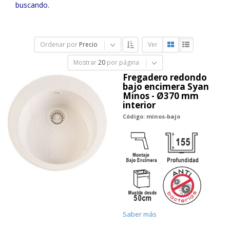
buscando.
Ordenar por
Precio
Ver
Mostrar
20
por página
Fregadero redondo
bajo encimera Syan
Minos - Ø370 mm
interior
Código: minos-bajo
Saber más