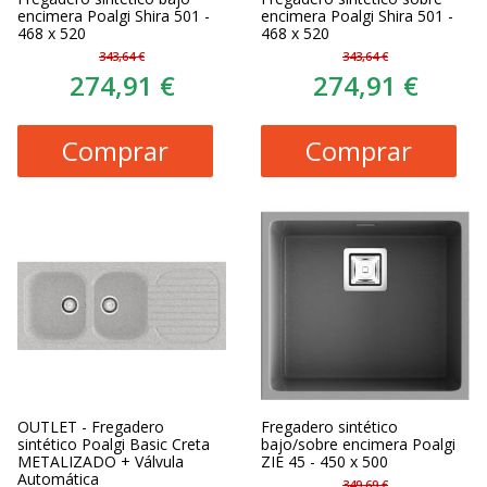
encimera Poalgi Shira 501 -
encimera Poalgi Shira 501 -
468 x 520
468 x 520
343,64 €
343,64 €
274,91 €
274,91 €
Comprar
Comprar
OUTLET - Fregadero
Fregadero sintético
sintético Poalgi Basic Creta
bajo/sobre encimera Poalgi
METALIZADO + Válvula
ZIE 45 - 450 x 500
Automática
349,69 €