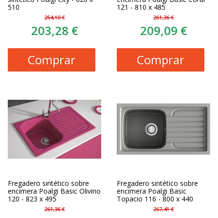
510
121 - 810 x 485
254,10 €
261,36 €
203,28 €
209,09 €
Comprar
Comprar
Fregadero sintético sobre
Fregadero sintético sobre
encimera Poalgi Basic Olivino
encimera Poalgi Basic
120 - 823 x 495
Topacio 116 - 800 x 440
261,36 €
267,41 €