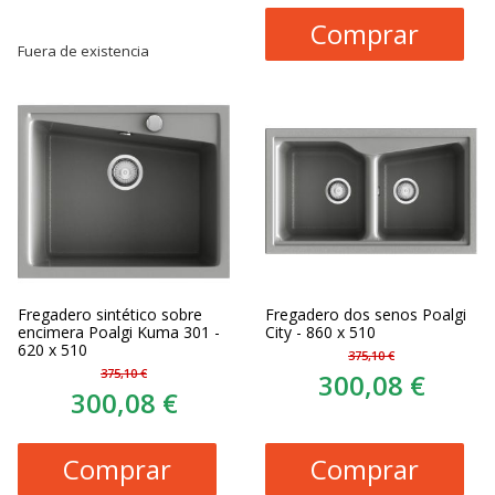
Comprar
Fuera de existencia
Fregadero sintético sobre
Fregadero dos senos Poalgi
encimera Poalgi Kuma 301 -
City - 860 x 510
620 x 510
375,10 €
375,10 €
300,08 €
300,08 €
Comprar
Comprar