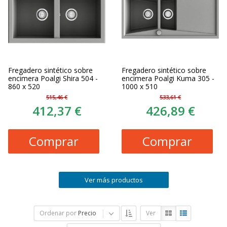
Fregadero sintético sobre
Fregadero sintético sobre
encimera Poalgi Shira 504 -
encimera Poalgi Kuma 305 -
860 x 520
1000 x 510
515,46 €
533,61 €
412,37 €
426,89 €
Comprar
Comprar
Ver más productos
Ordenar por
Precio
Ver