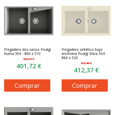
Fregadero dos senos Poalgi
Fregadero sintético bajo
Kuma 304 - 860 x 510
encimera Poalgi Shira 504 -
860 x 520
502,15 €
515,46 €
401,72 €
412,37 €
Comprar
Comprar