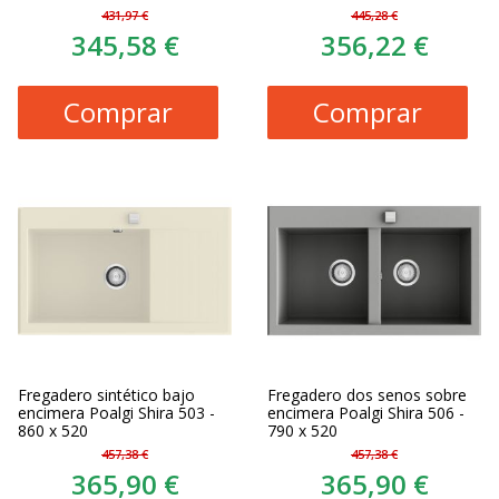
431,97 €
445,28 €
345,58 €
356,22 €
Comprar
Comprar
Fregadero sintético bajo
Fregadero dos senos sobre
encimera Poalgi Shira 503 -
encimera Poalgi Shira 506 -
860 x 520
790 x 520
457,38 €
457,38 €
365,90 €
365,90 €