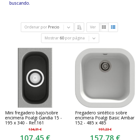
buscando.
Ordenar por
Precio
Ver
Mostrar
60
por página
Mini fregadero bajo/sobre
Fregadero sintético sobre
encimera Poalgi Gandia 15 -
encimera Poalgi Basic Ambar
195 x 340 - Ref.161
152 - 485 x 485
134,31 €
197,23 €
107,45 €
157,78 €