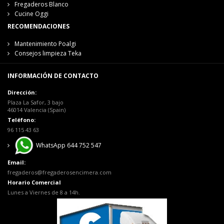
Fregaderos Blanco
Cucine Oggi
RECOMENDACIONES
Mantenimiento Poalgi
Consejos limpieza Teka
INFORMACIÓN DE CONTACTO
Dirección:
Plaza La Safor, 3 bajo
46014 Valencia (Spain)
Teléfono:
96 115 43 63
WhatsApp 644 752 547
Email:
fregaderos@fregaderosencimera.com
Horario Comercial
Lunes a Viernes de 8 a 14h.