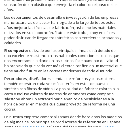
sensación de un plástico que envejecía el color con el paso de los
años.
Los departamentos de desarrollo e investigación de las empresas
manufactureras del sector han logrado a lo largo de todos estos
años mejorar las técnicas de fabricación, así como los materiales
utilizados en su elaboración. Fruto de este trabajo hoy en día es
poder disfrutar de fregaderos sintéticos con excelentes acabados y
calidades.
El
composite
utilizado por las principales firmas está dotado de
una excelente resistencia a las habituales condiciones con las que
nos encontramos a diario en las cocinas. Este aumento de calidad
ha propiciado que cada vez más clientes confíen en un material que
tiene mucho futuro en las cocinas modernas de todo el mundo.
Decoradores, diseñadores, tiendas de reformas y constructores
también muestran cada vez más interés en este compuesto
sintético con fibras de vidrio. La posibilidad de fabricar colores a la
carta o incluso colores de marcas de encimeras como compac o
silestone abren un extraordinario abanico de posibilidades a la
hora de poner en marcha cualquier proyecto de reforma de una
cocina.
En nuestra empresa comercializamos desde hace años los modelos
de algunos de los principales productores de referencia en España
como son
Poalgi
y
Syan
, así como del fabricante francés
Luisina
.