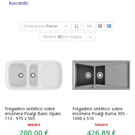
buscando.
Ordenar por
Precio
Ver
Mostrar
60
por página
Fregadero sintético sobre
Fregadero sintético sobre
encimera Poalgi Basic Opalo
encimera Poalgi Kuma 305 -
113 - 975 x 505
1000 x 510
284,35 €
533,61 €
200,00 €
426,89 €