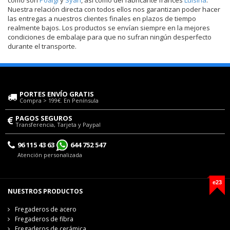
Nuestra relación directa con todos ellos nos garantizan poder hacer
las entregas a nuestros clientes finales en plazos de tiempo
realmente bajos. Los productos se envían siempre en la mejores
condiciones de embalaje para que no sufran ningún desperfecto
durante el transporte.
PORTES ENVÍO GRATIS
Compra > 199€. En Península
PAGOS SEGUROS
Transferencia, Tarjeta y Paypal
96 115 43 63
644 752 547
Atención personalizada
e23
NUESTROS PRODUCTOS
Fregaderos de acero
Fregaderos de fibra
Fregaderos de cerámica