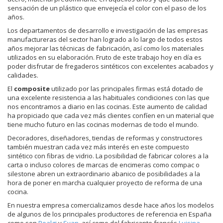
sensación de un plástico que envejecía el color con el paso de los
años.
Los departamentos de desarrollo e investigación de las empresas
manufactureras del sector han logrado a lo largo de todos estos
años mejorar las técnicas de fabricación, así como los materiales
utilizados en su elaboración. Fruto de este trabajo hoy en día es
poder disfrutar de fregaderos sintéticos con excelentes acabados y
calidades.
El
composite
utilizado por las principales firmas está dotado de
una excelente resistencia a las habituales condiciones con las que
nos encontramos a diario en las cocinas. Este aumento de calidad
ha propiciado que cada vez más clientes confíen en un material que
tiene mucho futuro en las cocinas modernas de todo el mundo.
Decoradores, diseñadores, tiendas de reformas y constructores
también muestran cada vez más interés en este compuesto
sintético con fibras de vidrio. La posibilidad de fabricar colores a la
carta o incluso colores de marcas de encimeras como compac o
silestone abren un extraordinario abanico de posibilidades a la
hora de poner en marcha cualquier proyecto de reforma de una
cocina.
En nuestra empresa comercializamos desde hace años los modelos
de algunos de los principales productores de referencia en España
como son
Poalgi
y
Syan
, así como del fabricante francés
Luisina
.