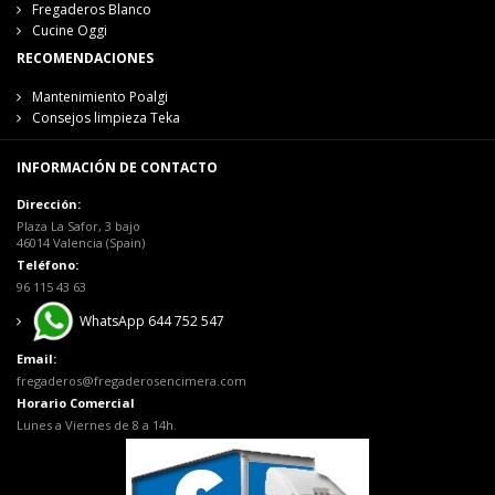
Fregaderos Blanco
Cucine Oggi
RECOMENDACIONES
Mantenimiento Poalgi
Consejos limpieza Teka
INFORMACIÓN DE CONTACTO
Dirección:
Plaza La Safor, 3 bajo
46014 Valencia (Spain)
Teléfono:
96 115 43 63
WhatsApp 644 752 547
Email:
fregaderos@fregaderosencimera.com
Horario Comercial
Lunes a Viernes de 8 a 14h.