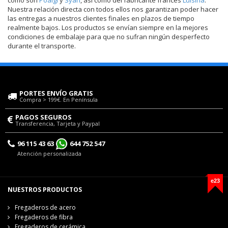
Nuestra relación directa con todos ellos nos garantizan poder hacer
las entregas a nuestros clientes finales en plazos de tiempo
realmente bajos. Los productos se envían siempre en la mejores
condiciones de embalaje para que no sufran ningún desperfecto
durante el transporte.
PORTES ENVÍO GRATIS
Compra > 199€. En Península
PAGOS SEGUROS
Transferencia, Tarjeta y Paypal
96 115 43 63
644 752 547
Atención personalizada
e23
NUESTROS PRODUCTOS
Fregaderos de acero
Fregaderos de fibra
Fregaderos de cerámica