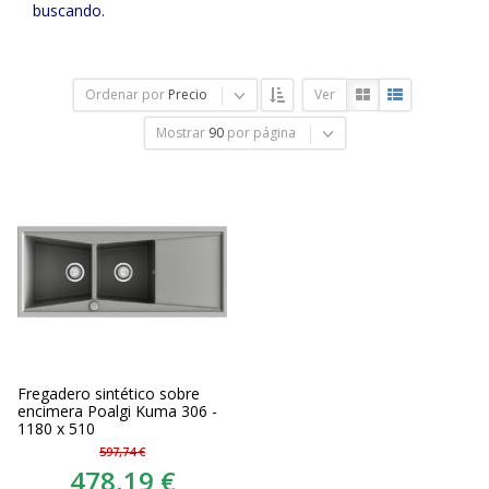
buscando.
Ordenar por
Precio
Ver
Mostrar
90
por página
Fregadero sintético sobre
encimera Poalgi Kuma 306 -
1180 x 510
597,74 €
478,19 €