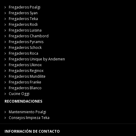
Fregaderos Poalgi
Fregaderos Syan
Fregaderos Teka
Fregaderos Rodi
Fregaderos Luisina
Fregaderos Chambord
Fregaderos Pyramis
Fregaderos Schock
Fregaderos Roca
Fregaderos Unique by Andemen
Fregaderos Ukinox
Fregaderos Reginox
Fregaderos Mundilite
Fregaderos Franke
Fregaderos Blanco
Cucine Oggi
RECOMENDACIONES
Mantenimiento Poalgi
Consejos limpieza Teka
INFORMACIÓN DE CONTACTO