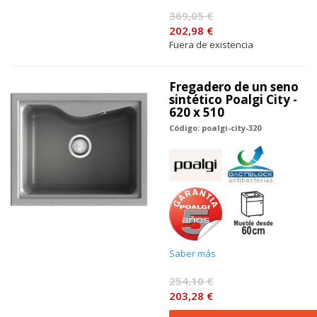
369,05 €
202,98 €
Fuera de existencia
Fregadero de un seno
sintético Poalgi City -
620 x 510
Código: poalgi-city-320
Saber más
254,10 €
203,28 €