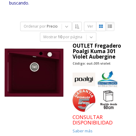
buscando.
Ordenar por
Precio
Ver
Mostrar
10
por página
OUTLET Fregadero
Poalgi Kuma 301
Violet Aubergine
Código: out-301-violet
CONSULTAR
DISPONIBILIDAD
Saber más