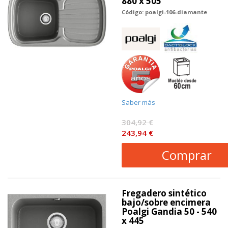
880 x 505
Código: poalgi-106-diamante
Saber más
304,92 €
243,94 €
Comprar
Fregadero sintético
bajo/sobre encimera
Poalgi Gandia 50 - 540
x 445