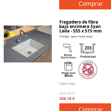
Comprar
Fregadero de fibra
bajo encimera Syan
Leda - 555 x 515 mm
Código: syan-leda-bajo
Saber más
257,73 €
206,18 €
Comprar