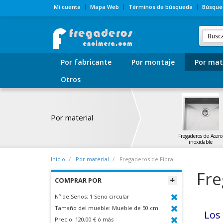
Mi cuenta
Mapa Web
Términos de búsqueda
Búsque
Por fabricante
Por montaje
Por mat
Otros
Por material
Fregaderos de Acero
inoxidable
Inicio
Por material
Fregaderos de Fibra
Fre
COMPRAR POR
Nº de Senos:
1 Seno circular
Tamaño del mueble:
Mueble de 50 cm.
Lo
Precio:
120,00 € ó más