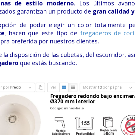
inas de estilo moderno
. Los últimos avanc
izados garantizan un producto de
gran calidad y
opción de poder elegir un color totalmente p
te
, hacen que este tipo de
fregaderos de coc
ra preferida por nuestros clientes.
e la disposición de las cubetas, del escurridor, a
gadero
que estás buscando.
r por
Precio
Ver
Mostrar
10
por página
Fregadero redondo bajo encimer
Ø370 mm interior
Código: minos-bajo