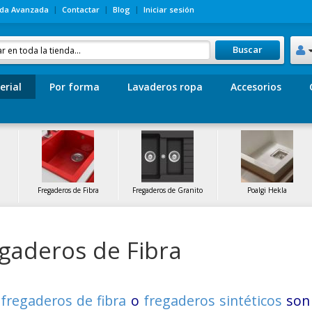
da Avanzada
Contactar
Blog
Iniciar sesión
Buscar
erial
Por forma
Lavaderos ropa
Accesorios
Fregaderos de Fibra
Fregaderos de Granito
Poalgi Hekla
gaderos de Fibra
s
fregaderos de fibra
o
fregaderos sintéticos
son 