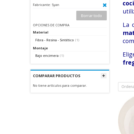
coc
Fabricante:
Syan
util
Borrar todo
La 
OPCIONES DE COMPRA
ma
Material
comp
Fibra - Resina - Sintético
(1)
Montaje
Elig
Bajo encimera
(1)
fre
COMPARAR PRODUCTOS
No tiene artículos para comparar.
Ordena