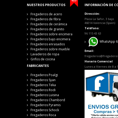
e23
NUESTROS PRODUCTOS
INFORMACIÓN DE C
Dirección:
Fregaderos de acero
Fregaderos de fibra
Plaza La Safor, 3 bajo
46014 Valencia (Spain)
Fregaderos de cerámica
Teléfono:
Fregaderos de granito
96 115 43 63
Fregaderos sobre encimera
Fregaderos bajo encimera
WhatsApp 6
Fregaderos enrasados
Fregaderos sobre mueble
Email:
Lavaderos de ropa
fregaderos@fregadero
Grifos de cocina
Horario Comercial
FABRICANTES
Lunes a Viernes de 8 a 
Fregaderos Poalgi
Fregaderos Syan
Fregaderos Teka
Fregaderos Rodi
Fregaderos Luisina
Fregaderos Chambord
Fregaderos Pyramis
Fregaderos Schock
Fregaderos Roca