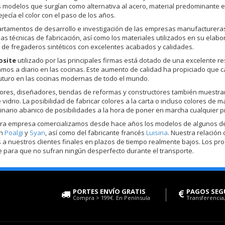
 modelos que surgían como alternativa al acero, material predominante e
jecía el color con el paso de los años.
rtamentos de desarrollo e investigación de las empresas manufactureras 
las técnicas de fabricación, así como los materiales utilizados en su elabo
r de fregaderos sintéticos con excelentes acabados y calidades.
site
utilizado por las principales firmas está dotado de una excelente re
mos a diario en las cocinas. Este aumento de calidad ha propiciado que c
turo en las cocinas modernas de todo el mundo.
res, diseñadores, tiendas de reformas y constructores también muestran
e vidrio. La posibilidad de fabricar colores a la carta o incluso colores 
inario abanico de posibilidades a la hora de poner en marcha cualquier p
ra empresa comercializamos desde hace años los modelos de algunos de 
on
Poalgi
y
Syan
, así como del fabricante francés
Luisina
. Nuestra relación
 a nuestros clientes finales en plazos de tiempo realmente bajos. Los pr
 para que no sufran ningún desperfecto durante el transporte.
PORTES ENVÍO GRATIS
PAGOS SEG
Compra > 199€. En Península
Transferencia,