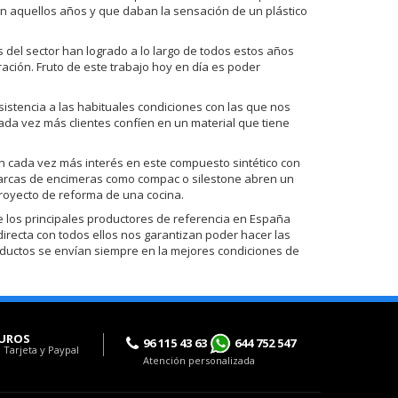
n aquellos años y que daban la sensación de un plástico
del sector han logrado a lo largo de todos estos años
ración. Fruto de este trabajo hoy en día es poder
sistencia a las habituales condiciones con las que nos
ada vez más clientes confíen en un material que tiene
 cada vez más interés en este compuesto sintético con
de marcas de encimeras como compac o silestone abren un
royecto de reforma de una cocina.
los principales productores de referencia en España
 directa con todos ellos nos garantizan poder hacer las
oductos se envían siempre en la mejores condiciones de
UROS
96 115 43 63
644 752 547
 Tarjeta y Paypal
Atención personalizada