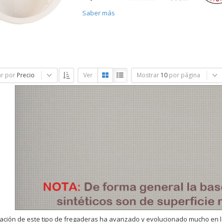
Saber más
r por
Precio
Ver
Mostrar
10
por página
cación de este tipo de fregaderas ha avanzado y evolucionado mucho en l