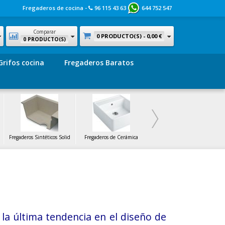
Fregaderos de cocina -
96 115 43 63
644 752 547
Comparar
0 PRODUCTO(S) -
0,00 €
0 PRODUCTO(S)
Grifos cocina
Fregaderos Baratos
Fregaderos Sintéticos Solid
Fregaderos de Cerámica
Fregaderos de Cristal
la última tendencia en el diseño de