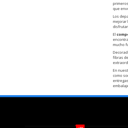
primeros
que enve
Los depa
mejorar 
disfruta
El
compo
encontra
mucho fu
Decorado
fibras d
extraord
En nuest
como s
entregas
embalaje