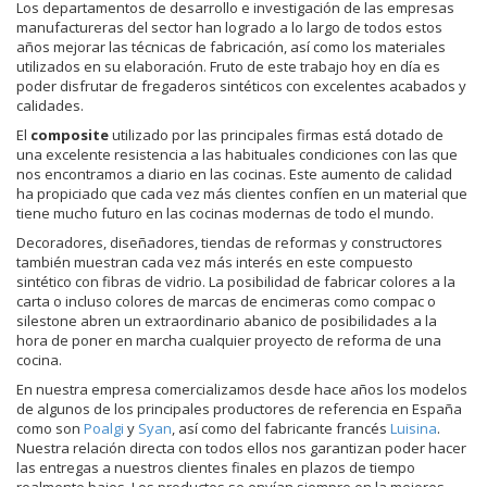
Los departamentos de desarrollo e investigación de las empresas
manufactureras del sector han logrado a lo largo de todos estos
años mejorar las técnicas de fabricación, así como los materiales
utilizados en su elaboración. Fruto de este trabajo hoy en día es
poder disfrutar de fregaderos sintéticos con excelentes acabados y
calidades.
El
composite
utilizado por las principales firmas está dotado de
una excelente resistencia a las habituales condiciones con las que
nos encontramos a diario en las cocinas. Este aumento de calidad
ha propiciado que cada vez más clientes confíen en un material que
tiene mucho futuro en las cocinas modernas de todo el mundo.
Decoradores, diseñadores, tiendas de reformas y constructores
también muestran cada vez más interés en este compuesto
sintético con fibras de vidrio. La posibilidad de fabricar colores a la
carta o incluso colores de marcas de encimeras como compac o
silestone abren un extraordinario abanico de posibilidades a la
hora de poner en marcha cualquier proyecto de reforma de una
cocina.
En nuestra empresa comercializamos desde hace años los modelos
de algunos de los principales productores de referencia en España
como son
Poalgi
y
Syan
, así como del fabricante francés
Luisina
.
Nuestra relación directa con todos ellos nos garantizan poder hacer
las entregas a nuestros clientes finales en plazos de tiempo
realmente bajos. Los productos se envían siempre en la mejores