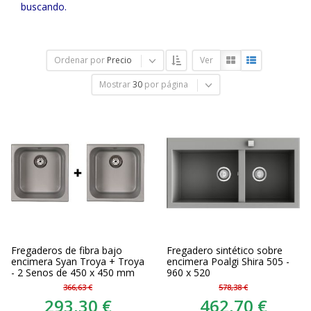
buscando.
Ordenar por
Precio
Ver
Mostrar
30
por página
Fregaderos de fibra bajo
Fregadero sintético sobre
encimera Syan Troya + Troya
encimera Poalgi Shira 505 -
- 2 Senos de 450 x 450 mm
960 x 520
366,63 €
578,38 €
293,30 €
462,70 €