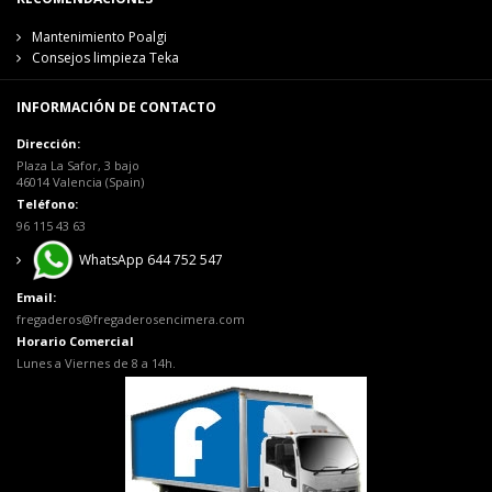
Mantenimiento Poalgi
Consejos limpieza Teka
INFORMACIÓN DE CONTACTO
Dirección:
Plaza La Safor, 3 bajo
46014 Valencia (Spain)
Teléfono:
96 115 43 63
WhatsApp 644 752 547
Email:
fregaderos@fregaderosencimera.com
Horario Comercial
Lunes a Viernes de 8 a 14h.