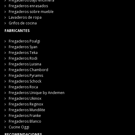
Fregaderos bajo encimera
Fregaderos enrasados
Fregaderos sobre mueble
Lavaderos de ropa
Grifos de cocina
FABRICANTES
Fregaderos Poalgi
Fregaderos Syan
Fregaderos Teka
Fregaderos Rodi
Fregaderos Luisina
Fregaderos Chambord
Fregaderos Pyramis
Fregaderos Schock
Fregaderos Roca
Fregaderos Unique by Andemen
Fregaderos Ukinox
Fregaderos Reginox
Fregaderos Mundilite
Fregaderos Franke
Fregaderos Blanco
Cucine Oggi
RECOMENDACIONES