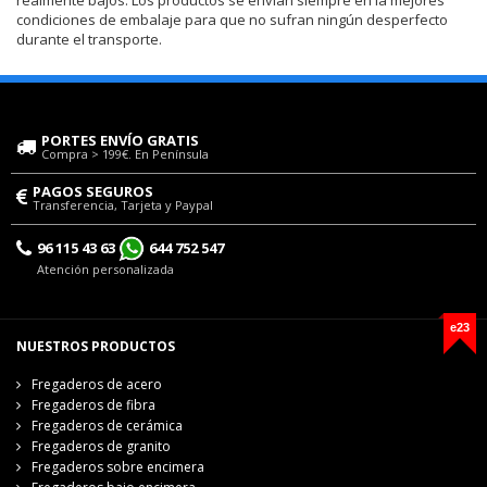
condiciones de embalaje para que no sufran ningún desperfecto
durante el transporte.
PORTES ENVÍO GRATIS
Compra > 199€. En Península
PAGOS SEGUROS
Transferencia, Tarjeta y Paypal
96 115 43 63
644 752 547
Atención personalizada
e23
NUESTROS PRODUCTOS
Fregaderos de acero
Fregaderos de fibra
Fregaderos de cerámica
Fregaderos de granito
Fregaderos sobre encimera