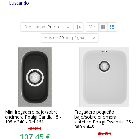
buscando.
Ordenar por
Precio
Ver
Mostrar
30
por página
Mini fregadero bajo/sobre
Fregadero pequeño
encimera Poalgi Gandia 15 -
bajo/sobre encimera
195 x 340 - Ref.161
sintético Poalgi Essenzial 35 -
380 x 445
134,31 €
203,28 €
107,45 €