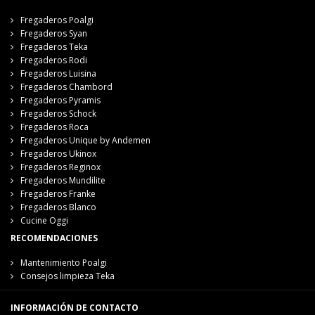
Fregaderos Poalgi
Fregaderos Syan
Fregaderos Teka
Fregaderos Rodi
Fregaderos Luisina
Fregaderos Chambord
Fregaderos Pyramis
Fregaderos Schock
Fregaderos Roca
Fregaderos Unique by Andemen
Fregaderos Ukinox
Fregaderos Reginox
Fregaderos Mundilite
Fregaderos Franke
Fregaderos Blanco
Cucine Oggi
RECOMENDACIONES
Mantenimiento Poalgi
Consejos limpieza Teka
INFORMACIÓN DE CONTACTO