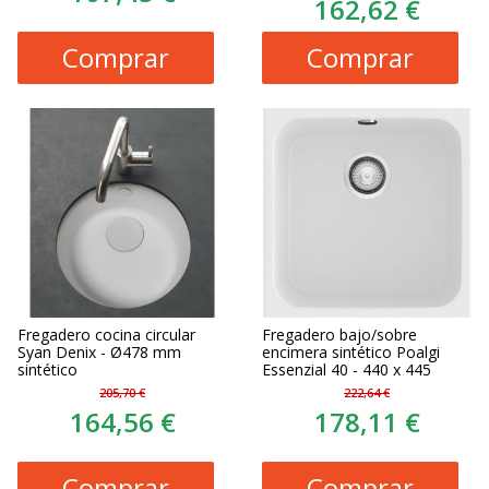
162,62 €
Comprar
Comprar
Fregadero cocina circular
Fregadero bajo/sobre
Syan Denix - Ø478 mm
encimera sintético Poalgi
sintético
Essenzial 40 - 440 x 445
205,70 €
222,64 €
164,56 €
178,11 €
Comprar
Comprar