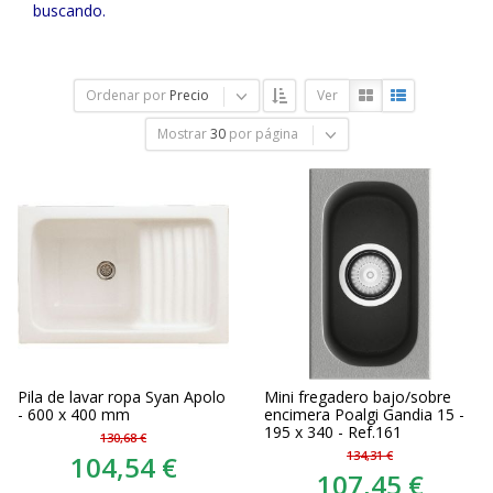
buscando.
Ordenar por
Precio
Ver
Mostrar
30
por página
Pila de lavar ropa Syan Apolo
Mini fregadero bajo/sobre
- 600 x 400 mm
encimera Poalgi Gandia 15 -
195 x 340 - Ref.161
130,68 €
134,31 €
104,54 €
107,45 €