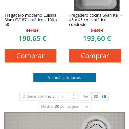
Fregadero moderno Luisina
Fregadero cocina Syan Kali -
Slam EV187 sintético - 100 x
45 x 45 cm sintético
50
cuadrado
244,42 €
242,00 €
190,65 €
193,60 €
Comprar
Comprar
Ver más productos
Ordenar por
Precio
Ver
Mostrar
30
por página