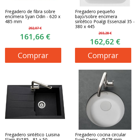
Fregadero de fibra sobre
Fregadero pequeño
encimera Syan Odin - 620 x
bajo/sobre encimera
485 mm
sintético Poalgi Essenzial 35 -
380 x 445
202,07 €
203,28 €
161,66 €
162,62 €
Comprar
Comprar
Fregadero sintético Luisina
Fregadero cocina circular
Slam EV185 - 81 x 50
Syan Denix - Ø478 mm