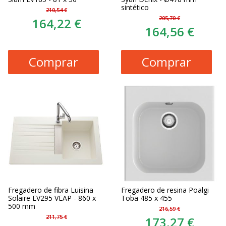
sintético
210,54 €
205,70 €
164,22 €
164,56 €
Comprar
Comprar
Fregadero de fibra Luisina
Fregadero de resina Poalgi
Solaire EV295 VEAP - 860 x
Toba 485 x 455
500 mm
216,59 €
211,75 €
173,27 €