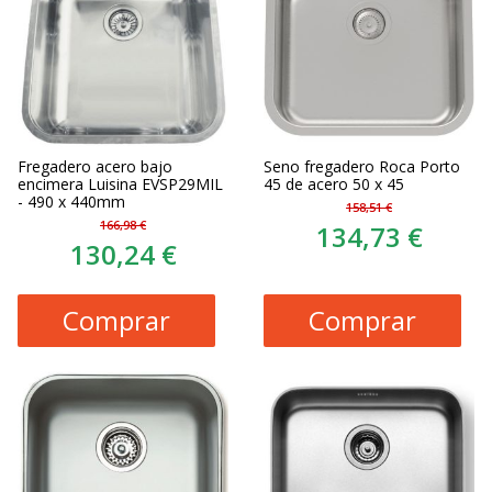
Fregadero acero bajo
Seno fregadero Roca Porto
encimera Luisina EVSP29MIL
45 de acero 50 x 45
- 490 x 440mm
158,51 €
166,98 €
134,73 €
130,24 €
Comprar
Comprar