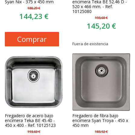
Syan Nix - 375 x 450 mm
encimera Teka BE 52.46 D -
520 x 466 mm. - Ref.
180,29 €
10125080
144,23 €
193,60 €
145,20 €
Comprar
Fuera de existencia
Fregadero de acero bajo
Fregadero de fibra bajo
encimera Teka BE 45.40 -
encimera Syan Troya - 450 x
450 x 400 - Ref. 10125123
450 mm
193,60 €
183,92 €