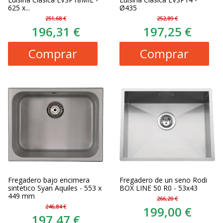
625 x...
Ø435
251,68 €
252,89 €
196,31 €
197,25 €
Comprar
Comprar
Fregadero bajo encimera
Fregadero de un seno Rodi
sintetico Syan Aquiles - 553 x
BOX LINE 50 R0 - 53x43
449 mm
266,20 €
246,84 €
199,00 €
197,47 €