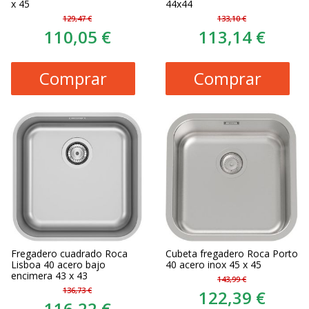
x 45
44x44
129,47 €
133,10 €
110,05 €
113,14 €
Comprar
Comprar
Fregadero cuadrado Roca
Cubeta fregadero Roca Porto
Lisboa 40 acero bajo
40 acero inox 45 x 45
encimera 43 x 43
143,99 €
136,73 €
122,39 €
116,22 €