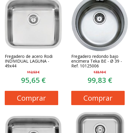
Fregadero de acero Rodi
Fregadero redondo bajo
INDIVIDUAL LAGUNA -
encimera Teka BE - Ø 39 -
49x44
Ref. 10125006
112,53 €
133,10 €
95,65 €
99,83 €
Comprar
Comprar