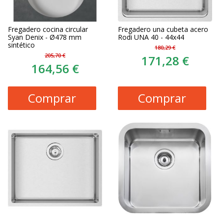
Fregadero cocina circular
Fregadero una cubeta acero
Syan Denix - Ø478 mm
Rodi UNA 40 - 44x44
sintético
180,29 €
205,70 €
171,28 €
164,56 €
Comprar
Comprar