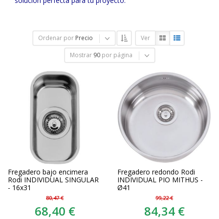
solución perfecta para tu proyecto.
Ordenar por
Precio
Ver
Mostrar
90
por página
Fregadero bajo encimera
Fregadero redondo Rodi
Rodi INDIVIDUAL SINGULAR
INDIVIDUAL PIO MITHUS -
- 16x31
Ø41
80,47 €
99,22 €
68,40 €
84,34 €