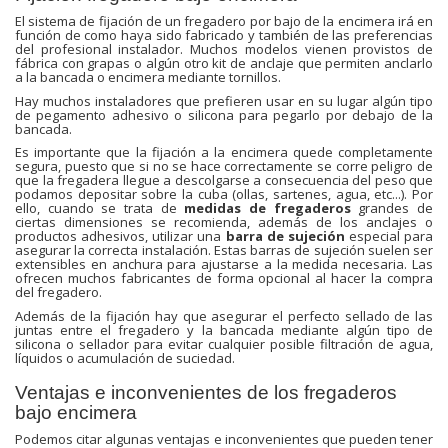
El sistema de fijación de un fregadero por bajo de la encimera irá en
función de como haya sido fabricado y también de las preferencias
del profesional instalador. Muchos modelos vienen provistos de
fábrica con grapas o algún otro kit de anclaje que permiten anclarlo
a la bancada o encimera mediante tornillos.
Hay muchos instaladores que prefieren usar en su lugar algún tipo
de pegamento adhesivo o silicona para pegarlo por debajo de la
bancada.
Es importante que la fijación a la encimera quede completamente
segura, puesto que si no se hace correctamente se corre peligro de
que la fregadera llegue a descolgarse a consecuencia del peso que
podamos depositar sobre la cuba (ollas, sartenes, agua, etc...). Por
ello, cuando se trata de
medidas de fregaderos
grandes de
ciertas dimensiones se recomienda, además de los anclajes o
productos adhesivos, utilizar una
barra de sujeción
especial para
asegurar la correcta instalación. Estas barras de sujeción suelen ser
extensibles en anchura para ajustarse a la medida necesaria. Las
ofrecen muchos fabricantes de forma opcional al hacer la compra
del fregadero.
Además de la fijación hay que asegurar el perfecto sellado de las
juntas entre el fregadero y la bancada mediante algún tipo de
silicona o sellador para evitar cualquier posible filtración de agua,
líquidos o acumulación de suciedad.
Ventajas e inconvenientes de los fregaderos
bajo encimera
Podemos citar algunas ventajas e inconvenientes que pueden tener