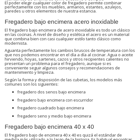
El poder elegir cualquier color de fregadero permite combinar
perfectamente con los muebles, armarios, estantes, azulejos,
paredes u otros elementos de nuestra estancia.
Fregadero bajo encimera acero inoxidable
El fregadero bajo encimera de acero inoxidable es todo un clásico
en las cocinas. A nivel de diseño y estética el acero es un material
que combina bien con casi cualquier estilo tanto clásico como
modernista.
Aguanta perfectamente los cambios bruscos de temperatura con los
que nos podemos encontrar en el día a día al cocinar. Agua o aceite
hirviendo, hoyas, sartenes, cazos y otros recipientes calientes no
presentan un problema para el fregadero, aunque si es
conveniente seguir algunos consejos y recomendaciones de
mantenimiento y limpieza.
Según la forma y disposición de las cubetas, los modelos más
comunes son los siguientes:
fregadero dos senos bajo encimera
fregadero bajo encimera con escurridor
fregadero cuadrado bajo encimera
fregadero seno y medio bajo encimera
Fregadero bajo encimera 40 x 40
El fregadero bajo de encimera 40 x 40 es quizá el estándar de
medida más utilizado a lo largo de la historia. Es habitual encontrar