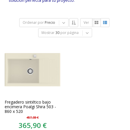
solución perfecta para tu proyecto.
Ordenar por
Precio
Ver
Mostrar
30
por página
Fregadero sintético bajo
encimera Poalgi Shira 503 -
860 x 520
457,38 €
365,90 €