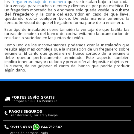
los
fregaderos bajo de encimera
que se instalan bajo la bancada.
Una ventaja para muchos clientes y clientas es por pura estética. En
un fregadero montado bajo encimera solo queda visible la
cubeta
del fregadero
y la zona del escurridor en caso de que lleve,
quedando oculto cualquier borde. De esta manera tenemos la
sensación visual de que el fregadero forma parte de la encimera.
Este tipo de instalación tiene también la ventaja de que facilita las
tareas de limpieza del banco de cocina evitando la acumulación de
residuos o suciedad en las juntas de unión.
Como uno de los inconvenientes podemos citar la instalación que
resulta algo más compleja que la instalación de un fregadero sobre
encimera. El canto que queda en el hueco cortado de la encimera
debe quedar perfectamente terminado. Este aspecto también
implica tener un mayor cuidado y precaución al depositar objetos en
la cubeta, de no golpear el canto del banco que podría producir
algún daño.
PORTES ENVÍO GRATIS
Compra > 199€. En Península
PAGOS SEGUROS
Transferencia, Tarjeta y Paypal
96 115 43 63
644 752 547
Atención personalizada