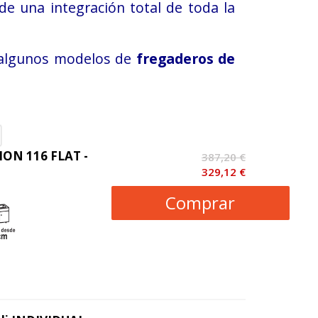
e una integración total de toda la
ra algunos modelos de
fregaderos de
ION 116 FLAT -
387,20 €
329,12 €
Comprar