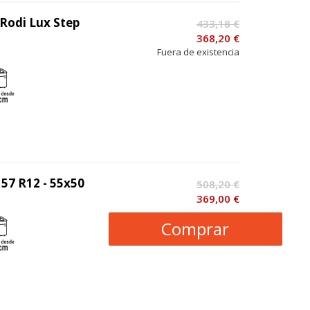
 Rodi Lux Step
433,18 €
368,20 €
Fuera de existencia
57 R12 - 55x50
508,20 €
369,00 €
Comprar