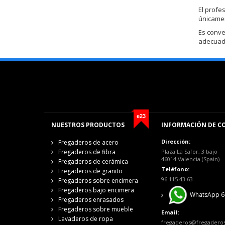
El profe
únicamen
Es conve
adecuada
e23
NUESTROS PRODUCTOS
INFORMACIÓN DE C
Dirección:
Fregaderos de acero
Fregaderos de fibra
Plaza La Safor, 3 bajo
46014 Valencia (Spain)
Fregaderos de cerámica
Teléfono:
Fregaderos de granito
96 115 43 63
Fregaderos sobre encimera
Fregaderos bajo encimera
WhatsApp 6
Fregaderos enrasados
Fregaderos sobre mueble
Email:
Lavaderos de ropa
fregaderos@fregadero