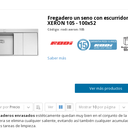
Fregadero un seno con escurridor
XERON 105 - 100x52
Código: rodi-xeron-105
Saber más
Ver más productos
r por
Precio
Ver
Mostrar
10
por página
gaderos enrasados
estéticamente quedan muy bien en el conjunto de la 
era se elimina cualquier saliente, evitando así también cualquier acumula
las tareas de limpieza.