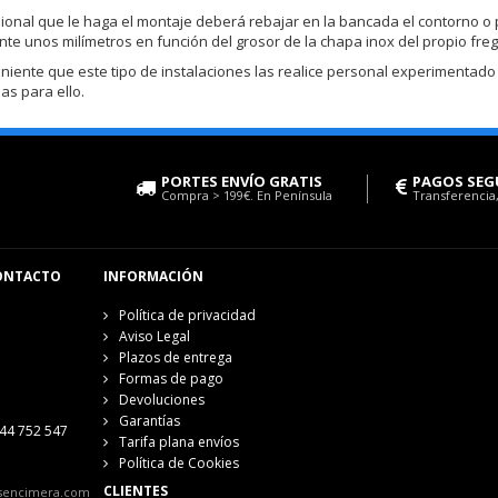
sional que le haga el montaje deberá rebajar en la bancada el contorno o
te unos milímetros en función del grosor de la chapa inox del propio fre
niente que este tipo de instalaciones las realice personal experimentado
s para ello.
PORTES ENVÍO GRATIS
PAGOS SEG
Compra > 199€. En Península
Transferencia,
ONTACTO
INFORMACIÓN
Política de privacidad
Aviso Legal
Plazos de entrega
Formas de pago
Devoluciones
Garantías
44 752 547
Tarifa plana envíos
Política de Cookies
CLIENTES
sencimera.com