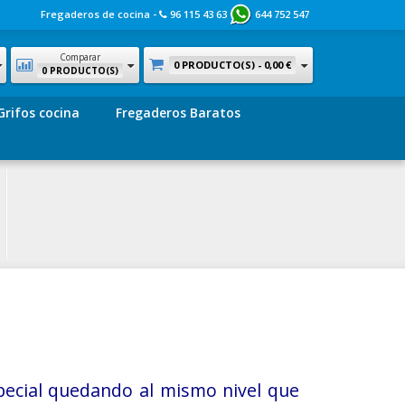
Fregaderos de cocina -
96 115 43 63
644 752 547
Comparar
0 PRODUCTO(S) -
0,00 €
0 PRODUCTO(S)
Grifos cocina
Fregaderos Baratos
pecial quedando al mismo nivel que