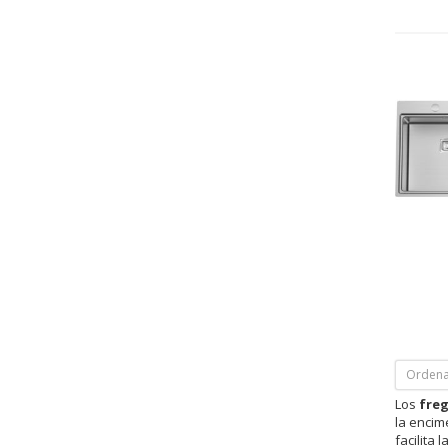
Ordena
Los
fre
la encim
facilita 