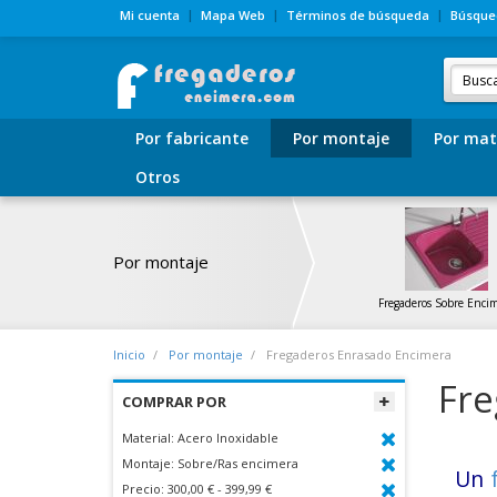
Mi cuenta
Mapa Web
Términos de búsqueda
Búsque
Por fabricante
Por montaje
Por mat
Otros
Por montaje
Fregaderos Sobre Enci
Inicio
Por montaje
Fregaderos Enrasado Encimera
Fre
COMPRAR POR
Material:
Acero Inoxidable
Montaje:
Sobre/Ras encimera
Un
Precio:
300,00 € - 399,99 €