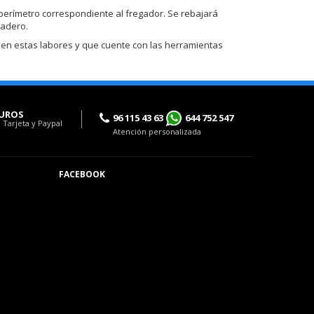
 perímetro correspondiente al fregador. Se rebajará
gadero.
 en estas labores y que cuente con las herramientas
UROS
96 115 43 63
644 752 547
 Tarjeta y Paypal
Atención personalizada
FACEBOOK