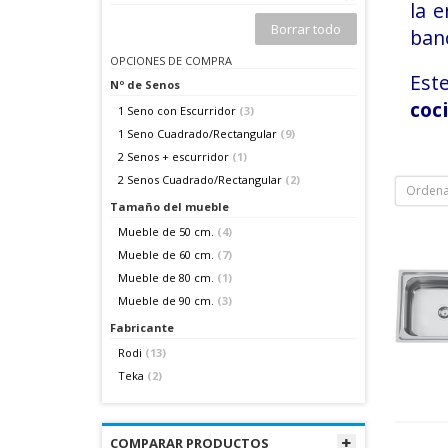
la 
Borrar todo
banc
OPCIONES DE COMPRA
Este
Nº de Senos
coc
1 Seno con Escurridor
(3)
1 Seno Cuadrado/Rectangular
(9)
2 Senos + escurridor
(1)
2 Senos Cuadrado/Rectangular
(2)
Ordena
Tamaño del mueble
Mueble de 50 cm.
(4)
Mueble de 60 cm.
(7)
Mueble de 80 cm.
(1)
Mueble de 90 cm.
(3)
Fabricante
Rodi
(13)
Teka
(2)
COMPARAR PRODUCTOS