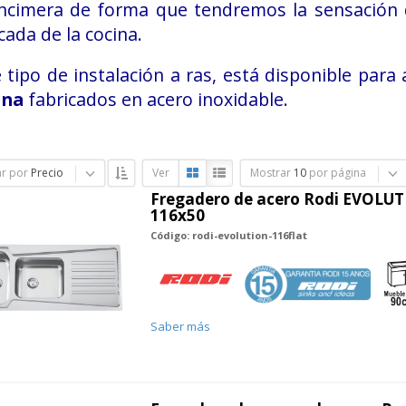
encimera de forma que tendremos la sensación d
ada de la cocina.
 tipo de instalación a ras, está disponible pa
ina
fabricados en acero inoxidable.
r por
Precio
Ver
Mostrar
10
por página
Fregadero de acero Rodi EVOLUT
116x50
Código: rodi-evolution-116flat
Saber más