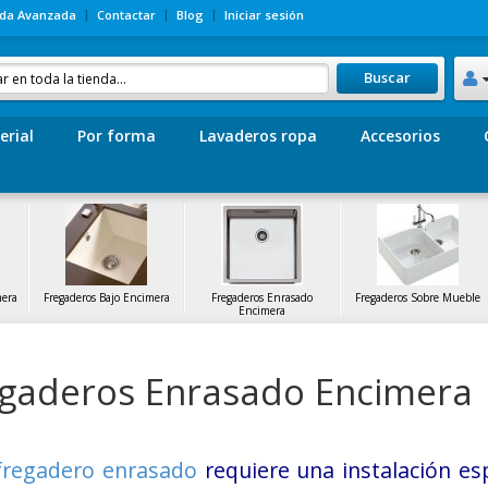
da Avanzada
Contactar
Blog
Iniciar sesión
Buscar
erial
Por forma
Lavaderos ropa
Accesorios
mera
Fregaderos Bajo Encimera
Fregaderos Enrasado
Fregaderos Sobre Mueble
Encimera
gaderos Enrasado Encimera
fregadero enrasado
requiere una instalación es