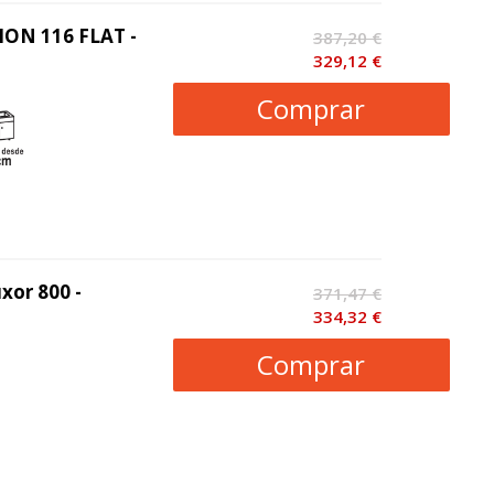
ION 116 FLAT -
387,20 €
329,12 €
Comprar
xor 800 -
371,47 €
334,32 €
Comprar