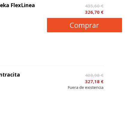
eka FlexLinea
435,60 €
326,70 €
Comprar
ntracita
408,98 €
327,18 €
Fuera de existencia