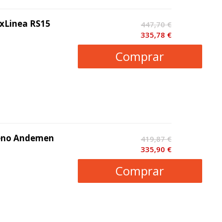
exLinea RS15
447,70 €
335,78 €
Comprar
seno Andemen
419,87 €
335,90 €
Comprar