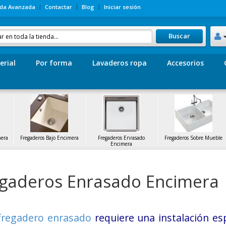
da Avanzada
Contactar
Blog
Iniciar sesión
Buscar
erial
Por forma
Lavaderos ropa
Accesorios
mera
Fregaderos Bajo Encimera
Fregaderos Enrasado
Fregaderos Sobre Mueble
Encimera
gaderos Enrasado Encimera
fregadero enrasado
requiere una instalación es