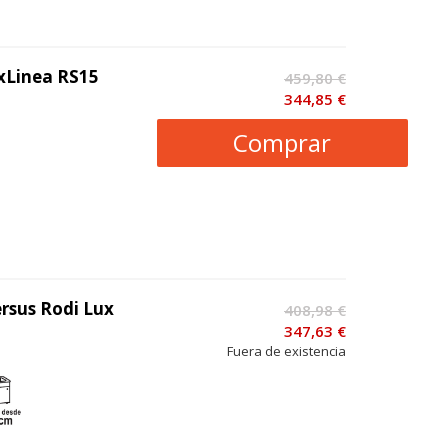
xLinea RS15
459,80 €
344,85 €
Comprar
rsus Rodi Lux
408,98 €
347,63 €
Fuera de existencia