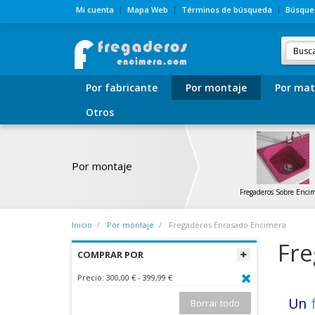
Mi cuenta
Mapa Web
Términos de búsqueda
Búsque
Por fabricante
Por montaje
Por mat
Otros
Por montaje
Fregaderos Sobre Enci
Inicio
Por montaje
Fregaderos Enrasado Encimera
Fre
COMPRAR POR
Precio:
300,00 € - 399,99 €
Un
Borrar todo