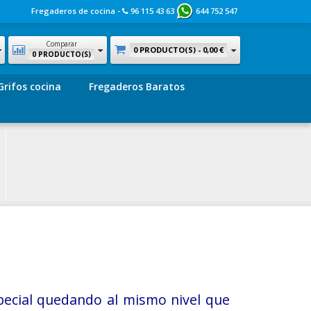
Fregaderos de cocina -
96 115 43 63
644 752 547
Comparar
0 PRODUCTO(S) -
0,00 €
0 PRODUCTO(S)
Grifos cocina
Fregaderos Baratos
pecial quedando al mismo nivel que