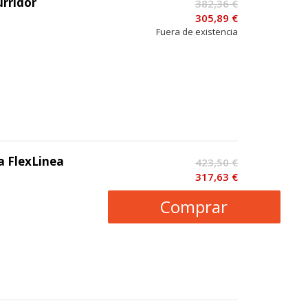
rridor
382,36 €
305,89 €
Fuera de existencia
a FlexLinea
423,50 €
317,63 €
Comprar