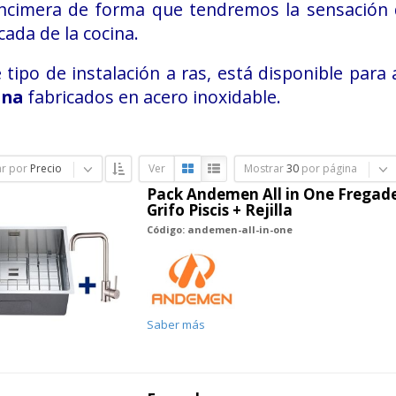
encimera de forma que tendremos la sensación d
ada de la cocina.
 tipo de instalación a ras, está disponible pa
ina
fabricados en acero inoxidable.
r por
Precio
Ver
Mostrar
30
por página
Pack Andemen All in One Fregade
Grifo Piscis + Rejilla
Código: andemen-all-in-one
Saber más