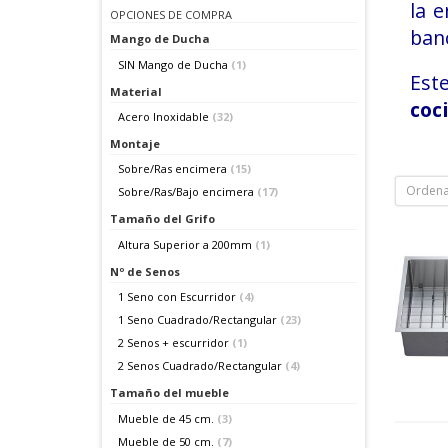
la 
OPCIONES DE COMPRA
banc
Mango de Ducha
SIN Mango de Ducha
(1)
Este
Material
coc
Acero Inoxidable
(32)
Montaje
Sobre/Ras encimera
(15)
Ordena
Sobre/Ras/Bajo encimera
(17)
Tamaño del Grifo
Altura Superior a 200mm
(1)
Nº de Senos
1 Seno con Escurridor
(4)
1 Seno Cuadrado/Rectangular
(23)
2 Senos + escurridor
(1)
2 Senos Cuadrado/Rectangular
(4)
Tamaño del mueble
Mueble de 45 cm.
(3)
Mueble de 50 cm.
(7)