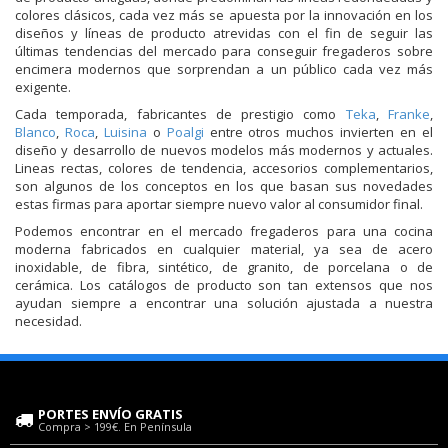
colores clásicos, cada vez más se apuesta por la innovación en los
diseños y líneas de producto atrevidas con el fin de seguir las
últimas tendencias del mercado para conseguir fregaderos sobre
encimera modernos que sorprendan a un público cada vez más
exigente.
Cada temporada, fabricantes de prestigio como
Teka
,
Franke
,
Blanco
,
Roca
,
Luisina
o
Poalgi
entre otros muchos invierten en el
diseño y desarrollo de nuevos modelos más modernos y actuales.
Lineas rectas, colores de tendencia, accesorios complementarios,
son algunos de los conceptos en los que basan sus novedades
estas firmas para aportar siempre nuevo valor al consumidor final.
Podemos encontrar en el mercado fregaderos para una cocina
moderna fabricados en cualquier material, ya sea de acero
inoxidable, de fibra, sintético, de granito, de porcelana o de
cerámica. Los catálogos de producto son tan extensos que nos
ayudan siempre a encontrar una solución ajustada a nuestra
necesidad.
PORTES ENVÍO GRATIS
Compra > 199€. En Península