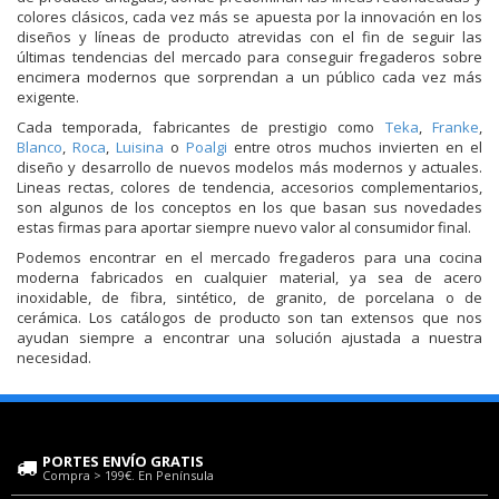
colores clásicos, cada vez más se apuesta por la innovación en los
diseños y líneas de producto atrevidas con el fin de seguir las
últimas tendencias del mercado para conseguir fregaderos sobre
encimera modernos que sorprendan a un público cada vez más
exigente.
Cada temporada, fabricantes de prestigio como
Teka
,
Franke
,
Blanco
,
Roca
,
Luisina
o
Poalgi
entre otros muchos invierten en el
diseño y desarrollo de nuevos modelos más modernos y actuales.
Lineas rectas, colores de tendencia, accesorios complementarios,
son algunos de los conceptos en los que basan sus novedades
estas firmas para aportar siempre nuevo valor al consumidor final.
Podemos encontrar en el mercado fregaderos para una cocina
moderna fabricados en cualquier material, ya sea de acero
inoxidable, de fibra, sintético, de granito, de porcelana o de
cerámica. Los catálogos de producto son tan extensos que nos
ayudan siempre a encontrar una solución ajustada a nuestra
necesidad.
PORTES ENVÍO GRATIS
Compra > 199€. En Península