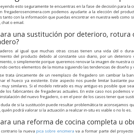
 leyendo esto seguramente te encuentras en la fase de decisión para la
 En fregaderosencimera.com podemos ayudarte a la elección del produ
s tanto con la información que puedas encontrar en nuestra web como si c
 chat o email.
para una sustitución por deterioro, rotura
adero?
gaderos al igual que muchas otras cosas tienen una vida útil o dur
miento del producto debido al constante uso diario, por un deterioro
iento, o simplemente porque queremos renovar la imagen de nuestra co
ndo ciertos elementos de la misma siguiendo las tendencias de diseño y
se trata únicamente de un reemplazo de fregadero sin cambiar la ba
har el hueco ya existente. Este aspecto nos puede limitar bastante 
o muy similares. Si el modelo retirado es muy antiguo es posible que s
de los fabricantes de fregaderas actuales. En este caso nos podemos ve
 instalación del nuevo fregadero, o en el peor de los casos tener que sust
s duda de si la sustitución puede resultar problemática te aconsejamos q
 quién podrá valorar si la actuación a realizar in-situ es viable o no lo es.
para una reforma de cocina completa u ob
l contrario la nueva
pica sobre encimera
va a formar parte del proyecto