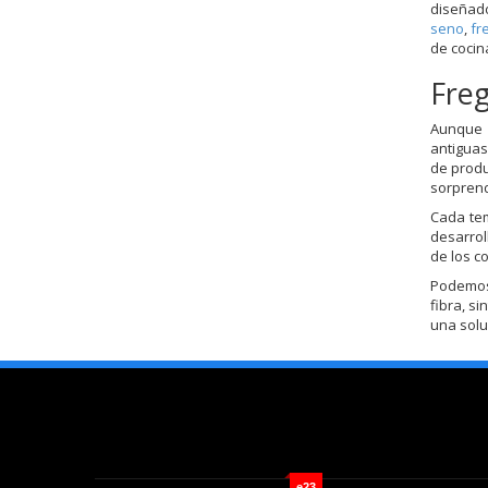
diseñado
seno
,
fr
de cocin
Fre
Aunque l
antiguas
de produ
sorprend
Cada te
desarrol
de los c
Podemos 
fibra, s
una solu
e23