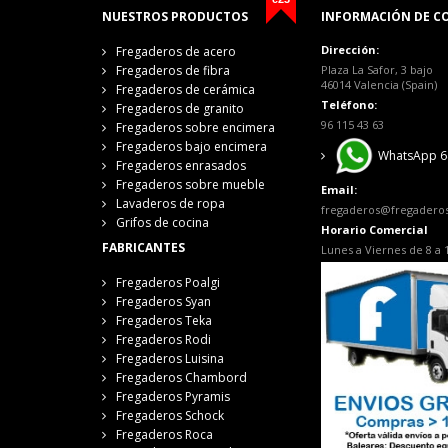
NUESTROS PRODUCTOS
INFORMACIÓN DE C
Dirección:
Fregaderos de acero
Fregaderos de fibra
Plaza La Safor, 3 bajo
46014 Valencia (Spain)
Fregaderos de cerámica
Teléfono:
Fregaderos de granito
96 115 43 63
Fregaderos sobre encimera
Fregaderos bajo encimera
WhatsApp 6
Fregaderos enrasados
Fregaderos sobre mueble
Email:
Lavaderos de ropa
fregaderos@fregadero
Grifos de cocina
Horario Comercial
FABRICANTES
Lunes a Viernes de 8 a 
Fregaderos Poalgi
Fregaderos Syan
Fregaderos Teka
Fregaderos Rodi
Fregaderos Luisina
Fregaderos Chambord
Fregaderos Pyramis
Fregaderos Schock
Fregaderos Roca