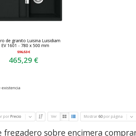
ro de granito Luisina Luisidiam
a EV 1601 - 780 x 500 mm
596,53 €
465,29 €
 existencia
r por
Precio
Ver
Mostrar
60
por página
e fregadero sobre encimera compra