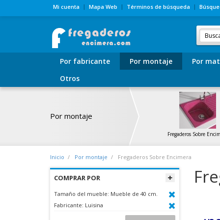
Mi cuenta
Mapa Web
Términos de búsqueda
Búsque
Por fabricante
Por montaje
Por mat
Otros
Por montaje
Fregaderos Sobre Enci
Inicio
Por montaje
Fregaderos Sobre Encimera
Fre
COMPRAR POR
Tamaño del mueble:
Mueble de 40 cm.
Fabricante:
Luisina