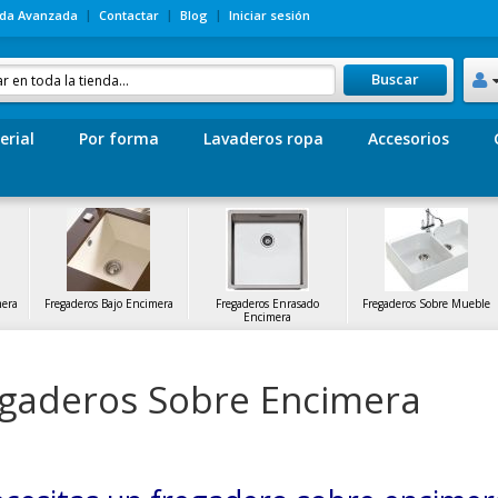
da Avanzada
Contactar
Blog
Iniciar sesión
Buscar
erial
Por forma
Lavaderos ropa
Accesorios
mera
Fregaderos Bajo Encimera
Fregaderos Enrasado
Fregaderos Sobre Mueble
Encimera
gaderos Sobre Encimera