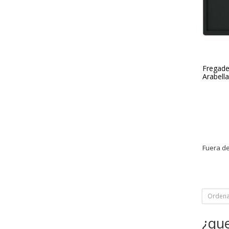
Fregade
Arabell
Fuera de
Ordena
¿qu