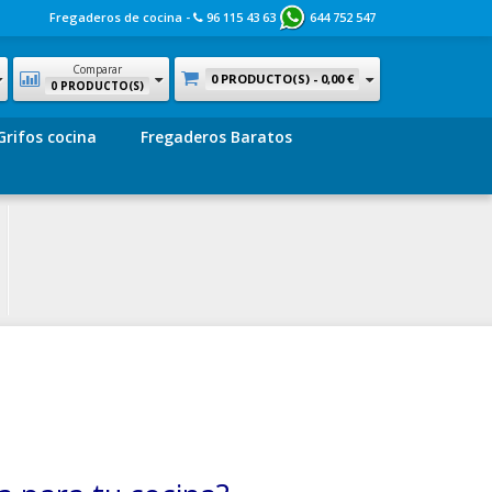
Fregaderos de cocina -
96 115 43 63
644 752 547
Comparar
0 PRODUCTO(S) -
0,00 €
0 PRODUCTO(S)
Grifos cocina
Fregaderos Baratos