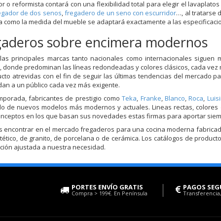
r o reformista contará con una flexibilidad total para elegir el lavaplat
egador de dos senos
,
fregadero de un seno con escurridor
…, al tratarse
a como la medida del mueble se adaptará exactamente a las especificaci
gaderos sobre encimera modernos
as principales marcas tanto nacionales como internacionales siguen 
, donde predominan las líneas redondeadas y colores clásicos, cada vez 
cto atrevidas con el fin de seguir las últimas tendencias del mercado
an a un público cada vez más exigente.
mporada, fabricantes de prestigio como
Teka
,
Franke
,
Blanco
,
Roca
,
Luis
lo de nuevos modelos más modernos y actuales. Lineas rectas, colores
onceptos en los que basan sus novedades estas firmas para aportar siemp
encontrar en el mercado fregaderos para una cocina moderna fabricados
intético, de granito, de porcelana o de cerámica. Los catálogos de prod
ción ajustada a nuestra necesidad.
PORTES ENVÍO GRATIS
PAGOS SEG
Compra > 199€. En Península
Transferencia,