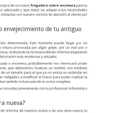
 compra de un nuevo
fregadero sobre encimera
para tu
cto adecuado y que mejor se adapte a tus necesidades
ontactas con nuestro servicio de atención al cliente por
 o envejecimiento de tu antiguo
ación determinada. Este momento puede llegar por un
 o rotura provocada por algún golpe, por un mal uso o
cina, realizando la correspondiente reforma adaptando
 decoración más modernas y actuales.
ncada o encimera, probablemente nos interesará poder
puesto que deberemos localizar un modelo con medidas
ea de un tamaño para el que ya no exista un estándar en
r obligados a modificar el hueco para poder realizar la
ituir también la bancada de la cocina completa.
ue consultes previamente con tu profesional reformista o
ra nueva?
 de reforma de nuestra cocina o de una obra nueva, tu