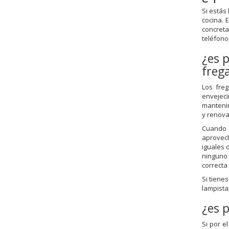
Si estás
cocina.
concreta
teléfono,
¿es 
freg
Los fre
envejeci
mantenim
y renova
Cuando 
aprovec
iguales 
ninguno 
correcta
Si tiene
lampista,
¿es 
Si por e