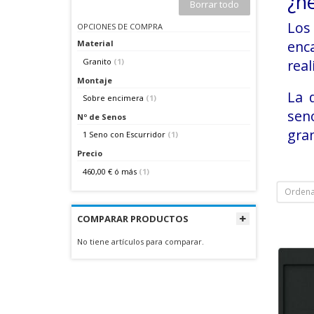
¿n
Borrar todo
Lo
OPCIONES DE COMPRA
enc
Material
Granito
(1)
real
Montaje
La 
Sobre encimera
(1)
seno
Nº de Senos
gran
1 Seno con Escurridor
(1)
Precio
460,00 €
ó más
(1)
Ordena
COMPARAR PRODUCTOS
No tiene artículos para comparar.