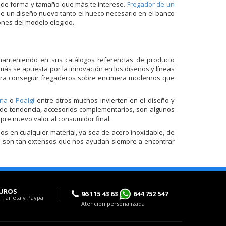
os de forma y tamaño que más te interese.
Fregador de un
 de un diseño nuevo tanto el hueco necesario en el banco
ones del modelo elegido.
manteniendo en sus catálogos referencias de producto
más se apuesta por la innovación en los diseños y líneas
 para conseguir fregaderos sobre encimera modernos que
ina
o
Poalgi
entre otros muchos invierten en el diseño y
 de tendencia, accesorios complementarios, son algunos
re nuevo valor al consumidor final.
 en cualquier material, ya sea de acero inoxidable, de
ucto son tan extensos que nos ayudan siempre a encontrar
UROS
96 115 43 63
644 752 547
 Tarjeta y Paypal
Atención personalizada