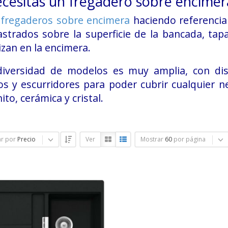
ecesitas un fregadero sobre encimer
s
fregaderos sobre encimera
haciendo referencia
astrados sobre la superficie de la bancada, ta
izan en la encimera.
diversidad de modelos es muy amplia, con dis
s y escurridores para poder cubrir cualquier ne
ito, cerámica y cristal.
r por
Precio
Ver
Mostrar
60
por página